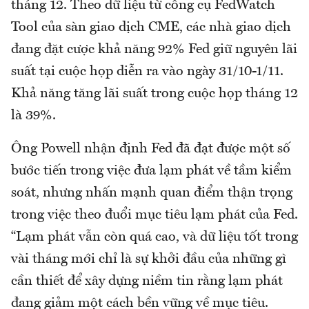
tháng 12. Theo dữ liệu từ công cụ FedWatch
Tool của sàn giao dịch CME, các nhà giao dịch
đang đặt cược khả năng 92% Fed giữ nguyên lãi
suất tại cuộc họp diễn ra vào ngày 31/10-1/11.
Khả năng tăng lãi suất trong cuộc họp tháng 12
là 39%.
Ông Powell nhận định Fed đã đạt được một số
bước tiến trong việc đưa lạm phát về tầm kiểm
soát, nhưng nhấn mạnh quan điểm thận trọng
trong việc theo đuổi mục tiêu lạm phát của Fed.
“Lạm phát vẫn còn quá cao, và dữ liệu tốt trong
vài tháng mới chỉ là sự khởi đầu của những gì
cần thiết để xây dựng niềm tin rằng lạm phát
đang giảm một cách bền vững về mục tiêu.