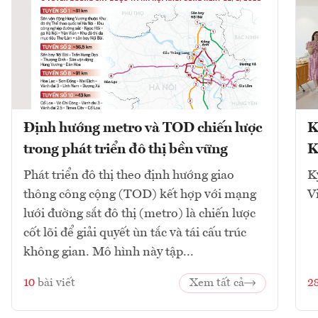
Định hướng metro và TOD chiến lược
K
trong phát triển đô thị bền vững
K
Phát triển đô thị theo định hướng giao
K
thông công cộng (TOD) kết hợp với mạng
V
lưới đường sắt đô thị (metro) là chiến lược
cốt lõi để giải quyết ùn tắc và tái cấu trúc
không gian. Mô hình này tập...
10
bài viết
Xem tất cả
2