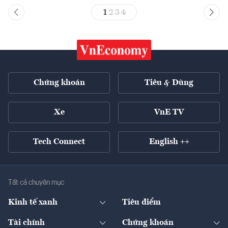
1
2
3
4
Chứng khoán
Tiêu & Dùng
Xe
VnE TV
Tech Connect
English ++
Tất cả chuyên mục
Kinh tế xanh
Tiêu điểm
Chuyển động xanh
Tài chính
Chứng khoán