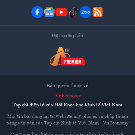
Đặt mua ấn phẩm
Bản quyền thuộc về
VnEconomy
Tạp chí điện tử của Hội Khoa học Kinh tế Việt Nam
Mọi tin bài đăng lại từ website này phải có sự chấp thuận
bằng văn bản của
Tạp chí Kinh tế Việt Nam - VnEconomy
Các trang liên kết ra ngoài sẽ được mở ra ở cửa sổ mới.