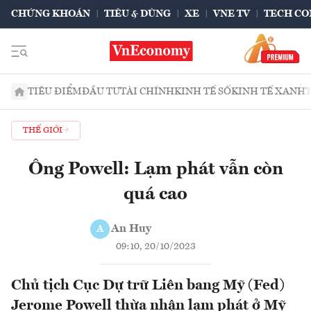
CHỨNG KHOÁN
TIÊU & DÙNG
XE
VNE TV
TECH CO
TIÊU ĐIỂM
ĐẦU TƯ
TÀI CHÍNH
KINH TẾ SỐ
KINH TẾ XANH
THẾ GIỚI
Ông Powell: Lạm phát vẫn còn
quá cao
An Huy
A
09:10, 20/10/2023
Chủ tịch Cục Dự trữ Liên bang Mỹ (Fed)
Jerome Powell thừa nhận lạm phát ở Mỹ