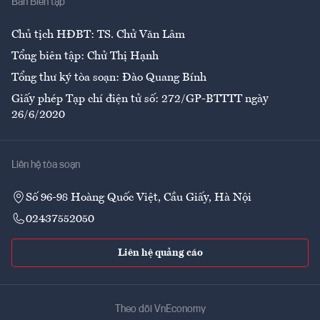
Ban Biên tập
Ẩm thực
Chủ tịch HĐBT: TS. Chử Văn Lâm
Tổng biên tập: Chử Thị Hạnh
Tổng thư ký tòa soạn: Đào Quang Bính
Giấy phép Tạp chí điện tử số: 272/GP-BTTTT ngày
26/6/2020
Liên hệ tòa soạn
Số 96-98 Hoàng Quốc Việt, Cầu Giấy, Hà Nội
02437552050
Liên hệ quảng cáo
Theo dõi VnEconomy