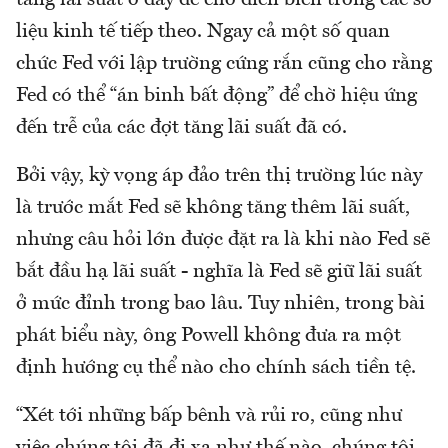
tăng lãi suất ở đây để chờ diễn biến trong các số
liệu kinh tế tiếp theo. Ngay cả một số quan
chức Fed với lập trường cứng rắn cũng cho rằng
Fed có thể “án binh bất động” để chờ hiệu ứng
đến trễ của các đợt tăng lãi suất đã có.
Bởi vậy, kỳ vọng áp đảo trên thị trường lúc này
là trước mắt Fed sẽ không tăng thêm lãi suất,
nhưng câu hỏi lớn được đặt ra là khi nào Fed sẽ
bắt đầu hạ lãi suất - nghĩa là Fed sẽ giữ lãi suất
ở mức đỉnh trong bao lâu. Tuy nhiên, trong bài
phát biểu này, ông Powell không đưa ra một
định hướng cụ thể nào cho chính sách tiền tệ.
“Xét tới những bấp bênh và rủi ro, cũng như