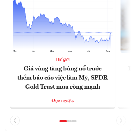
Thế giới
Giá vàng tăng bùng nổ trước
Tr
thềm báo cáo việc làm Mỹ, SPDR
th
Gold Trust mua ròng mạnh
Đọc ngay