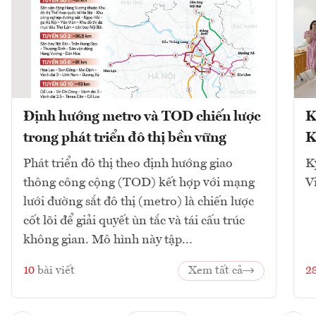
Định hướng metro và TOD chiến lược
K
trong phát triển đô thị bền vững
K
Phát triển đô thị theo định hướng giao
K
thông công cộng (TOD) kết hợp với mạng
V
lưới đường sắt đô thị (metro) là chiến lược
cốt lõi để giải quyết ùn tắc và tái cấu trúc
không gian. Mô hình này tập...
10
bài viết
Xem tất cả
2