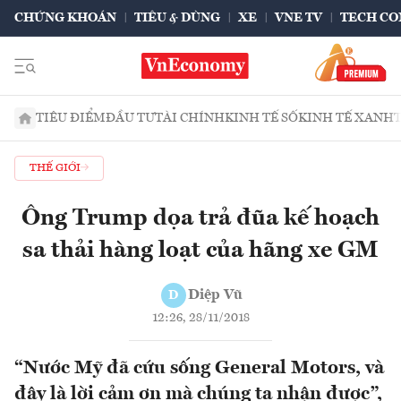
CHỨNG KHOÁN
TIÊU & DÙNG
XE
VNE TV
TECH CO
TIÊU ĐIỂM
ĐẦU TƯ
TÀI CHÍNH
KINH TẾ SỐ
KINH TẾ XANH
THẾ GIỚI
Ông Trump dọa trả đũa kế hoạch
sa thải hàng loạt của hãng xe GM
Diệp Vũ
D
12:26, 28/11/2018
“Nước Mỹ đã cứu sống General Motors, và
đây là lời cảm ơn mà chúng ta nhận được”,