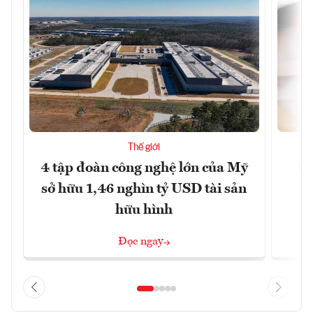
Thế giới
4 tập đoàn công nghệ lớn của Mỹ
Ca
sở hữu 1,46 nghìn tỷ USD tài sản
hữu hình
Đọc ngay