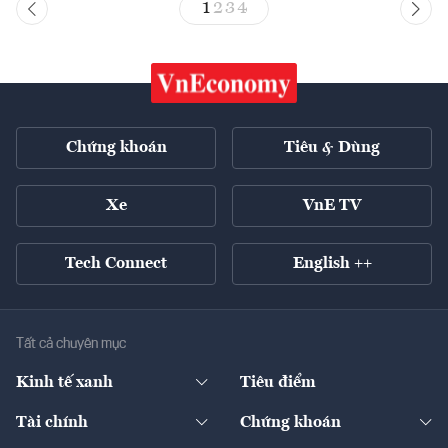
1
2
3
4
Chứng khoán
Tiêu & Dùng
Xe
VnE TV
Tech Connect
English ++
Tất cả chuyên mục
Kinh tế xanh
Tiêu điểm
Chuyển động xanh
Tài chính
Chứng khoán
Pháp lý