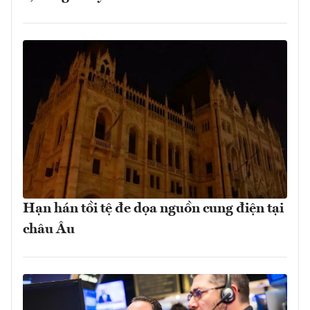
Hạn hán tồi tệ đe dọa nguồn cung điện tại
châu Âu