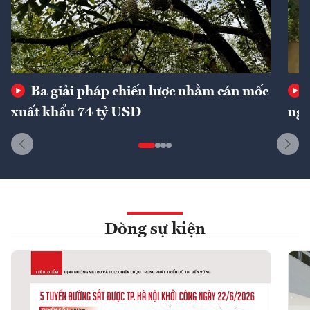
Ba giải pháp chiến lược nhằm cán mốc
xuất khẩu 74 tỷ USD
ngu
Dòng sự kiện