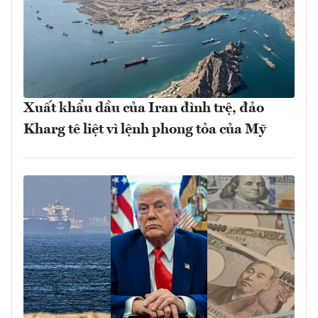
Xuất khẩu dầu của Iran đình trệ, đảo
Kharg tê liệt vì lệnh phong tỏa của Mỹ