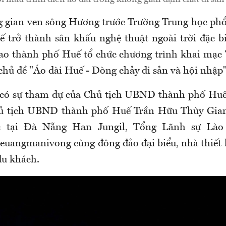
g gian ven sông Hương trước Trường Trung học ph
trở thành sân khấu nghệ thuật ngoài trời đặc b
ao thành phố Huế tổ chức chương trình khai mạc 
chủ đề "Áo dài Huế - Dòng chảy di sản và hội nhập"
 có sự tham dự của Chủ tịch UBND thành phố Hu
ủ tịch UBND thành phố Huế Trần Hữu Thùy Gia
 tại Đà Nẵng Han Jungil, Tổng Lãnh sự Lào
angmanivong cùng đông đảo đại biểu, nhà thiết 
du khách.