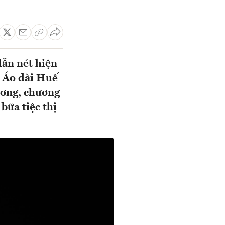
lẫn nét hiện
ễ Áo dài Huế
ương, chương
bữa tiệc thị