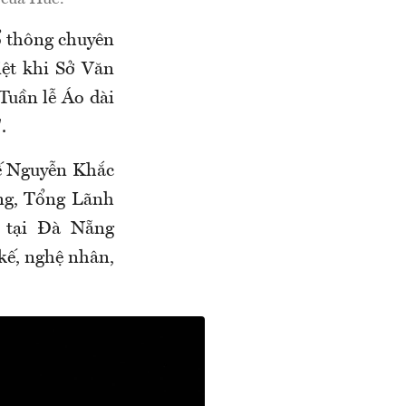
ổ thông chuyên
iệt khi Sở Văn
Tuần lễ Áo dài
.
ế Nguyễn Khắc
ng, Tổng Lãnh
 tại Đà Nẵng
kế, nghệ nhân,