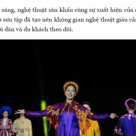
sáng, nghệ thuật sân khấu cùng sự xuất hiện của
ộ sưu tập đã tạo nên không gian nghệ thuật giàu cả
i dân và du khách theo dõi.