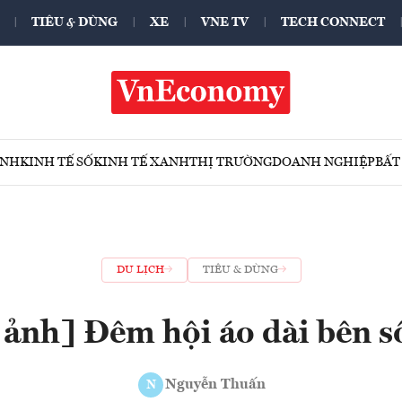
TIÊU & DÙNG
XE
VNE TV
TECH CONNECT
ÍNH
KINH TẾ SỐ
KINH TẾ XANH
THỊ TRƯỜNG
DOANH NGHIỆP
BẤT
DU LỊCH
TIÊU & DÙNG
 ảnh] Đêm hội áo dài bên 
Nguyễn Thuấn
N