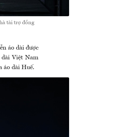
à tài trợ đồng
ễn áo dài được
o dài Việt Nam
a áo dài Huế.