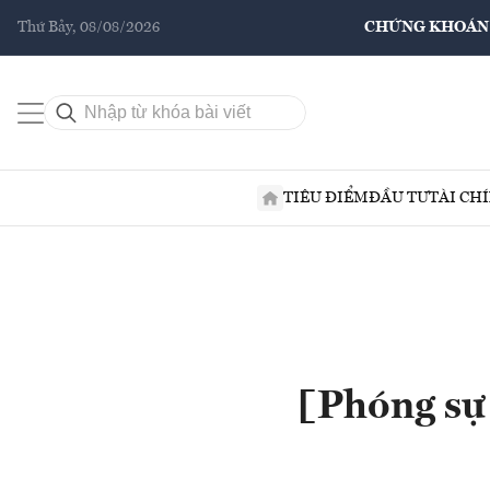
Thứ Bảy, 08/08/2026
CHỨNG KHOÁN
TIÊU ĐIỂM
ĐẦU TƯ
TÀI CH
[Phóng sự