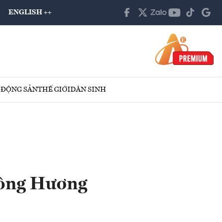
ENGLISH ++
 ĐỘNG SẢN
THẾ GIỚI
DÂN SINH
sông Hương