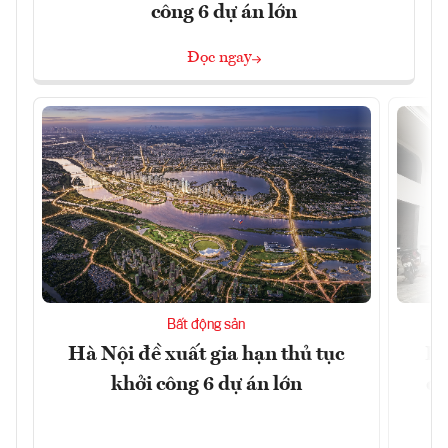
công 6 dự án lớn
Đọc ngay
Bất động sản
Hà Nội đề xuất gia hạn thủ tục
Do
khởi công 6 dự án lớn
qu