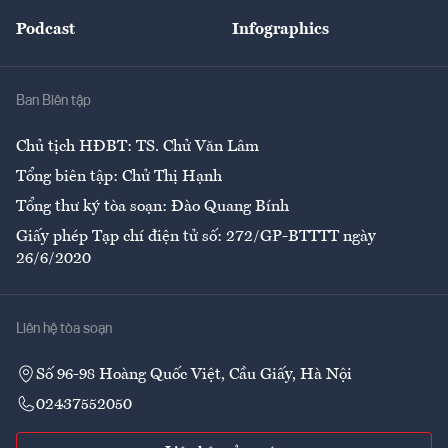
Đẹp +
An sinh
Podcast
Infographics
Giải trí
Y tế
Nhà
Ban Biên tập
Ẩm thực
Chủ tịch HĐBT: TS. Chử Văn Lâm
Tổng biên tập: Chử Thị Hạnh
Tổng thư ký tòa soạn: Đào Quang Bính
Giấy phép Tạp chí điện tử số: 272/GP-BTTTT ngày
26/6/2020
Liên hệ tòa soạn
Số 96-98 Hoàng Quốc Việt, Cầu Giấy, Hà Nội
02437552050