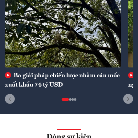
Ba giải pháp chiến lược nhằm cán mốc
xuất khẩu 74 tỷ USD
ngu
Dòng sự kiện