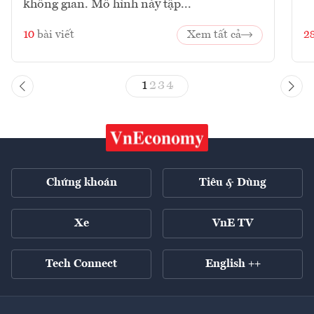
không gian. Mô hình này tập...
10
bài viết
Xem tất cả
2
1
2
3
4
Chứng khoán
Tiêu & Dùng
Xe
VnE TV
Tech Connect
English ++