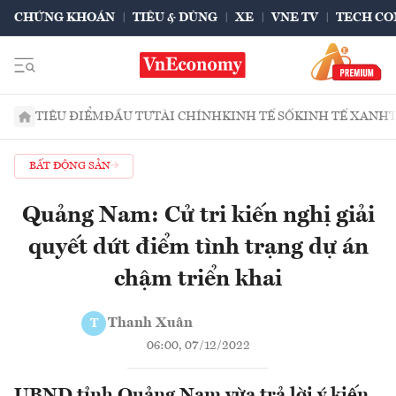
CHỨNG KHOÁN
TIÊU & DÙNG
XE
VNE TV
TECH CO
TIÊU ĐIỂM
ĐẦU TƯ
TÀI CHÍNH
KINH TẾ SỐ
KINH TẾ XANH
BẤT ĐỘNG SẢN
Quảng Nam: Cử tri kiến nghị giải
quyết dứt điểm tình trạng dự án
chậm triển khai
Thanh Xuân
T
06:00, 07/12/2022
UBND tỉnh Quảng Nam vừa trả lời ý kiến