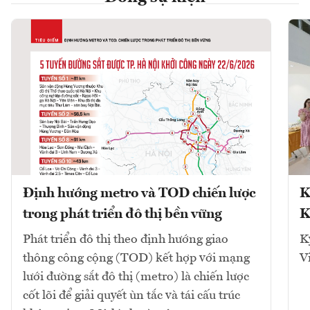
Định hướng metro và TOD chiến lược
K
trong phát triển đô thị bền vững
K
Phát triển đô thị theo định hướng giao
K
thông công cộng (TOD) kết hợp với mạng
V
lưới đường sắt đô thị (metro) là chiến lược
cốt lõi để giải quyết ùn tắc và tái cấu trúc