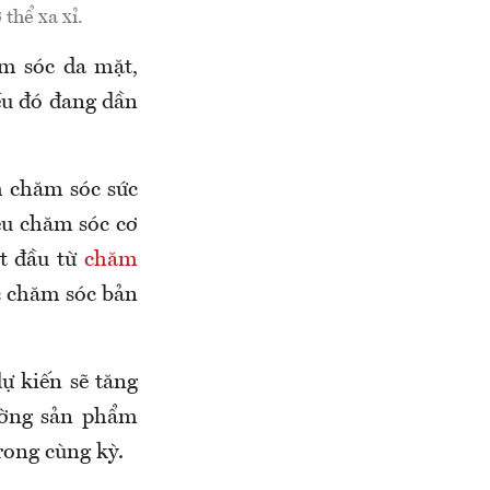
thể xa xỉ.
ăm sóc da mặt,
ều đó đang dần
h chăm sóc sức
ệu chăm sóc cơ
ắt đầu từ
chăm
c chăm sóc bản
ự kiến sẽ tăng
ường sản phẩm
rong cùng kỳ.