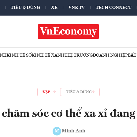
TIÊU & DÙNG
XE
VNE TV
TECH CONNECT
ÍNH
KINH TẾ SỐ
KINH TẾ XANH
THỊ TRƯỜNG
DOANH NGHIỆP
BẤT
ĐẸP +
TIÊU & DÙNG
chăm sóc cơ thể xa xỉ đang 
Minh Anh
M