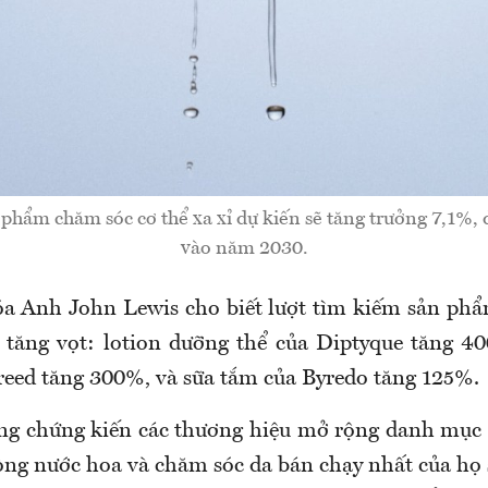
hẩm chăm sóc cơ thể xa xỉ dự kiến sẽ tăng trưởng 7,1%, 
vào năm 2030.
óa Anh John Lewis cho biết lượt tìm kiếm sản ph
 tăng vọt: lotion dưỡng thể của Diptyque tăng 
reed tăng 300%, và sữa tắm của Byredo tăng 125%.
ang chứng kiến các thương hiệu mở rộng danh mục
ng nước hoa và chăm sóc da bán chạy nhất của họ