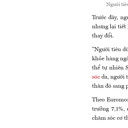
Người tiê
Trước đây, ng
nhưng lại tiế
thay đổi.
"Người tiêu d
khỏe hàng ngà
thể tự nhiên S
sóc
da, người 
thân đó sang p
Theo Euromoni
trưởng 7,1%,
chăm sóc cơ th