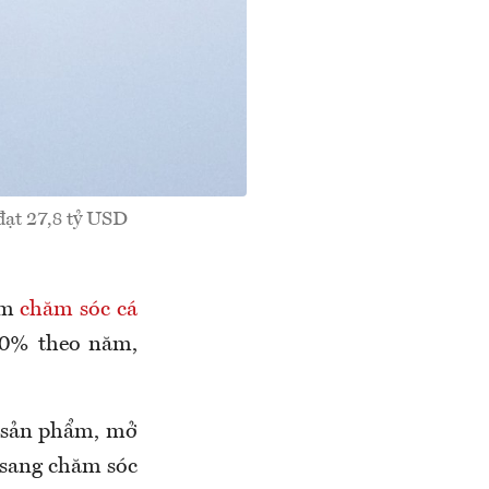
đạt 27,8 tỷ USD
ẩm
chăm sóc cá
400% theo năm,
 sản phẩm, mở
 sang chăm sóc