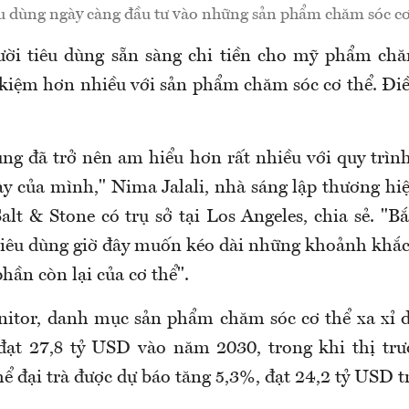
u dùng ngày càng đầu tư vào những sản phẩm chăm sóc cơ 
ười tiêu dùng sẵn sàng chi tiền cho mỹ phẩm ch
t kiệm hơn nhiều với sản phẩm chăm sóc cơ thể. Đi
ùng đã trở nên am hiểu hơn rất nhiều với quy trìn
y của mình," Nima Jalali, nhà sáng lập thương hi
alt & Stone có trụ sở tại Los Angeles, chia sẻ. "B
tiêu dùng giờ đây muốn kéo dài những khoảnh khắ
hần còn lại của cơ thể".
tor, danh mục sản phẩm chăm sóc cơ thể xa xỉ d
 đạt 27,8 tỷ USD vào năm 2030, trong khi thị tr
ể đại trà được dự báo tăng 5,3%, đạt 24,2 tỷ USD t