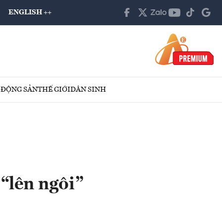
ENGLISH ++
 ĐỘNG SẢN
THẾ GIỚI
DÂN SINH
“lên ngôi”