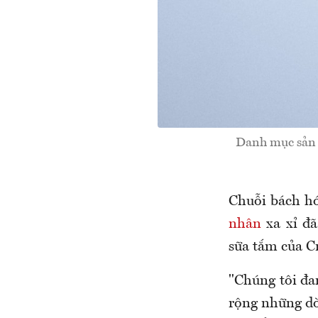
Danh mục sản p
Chuỗi bách h
nhân
xa xỉ đã
sữa tắm của C
"Chúng tôi đ
rộng những dò