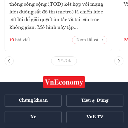
thông công cộng (TOD) kết hợp với mạng
V
lưới đường sắt đô thị (metro) là chiến lược
cốt lõi để giải quyết ùn tắc và tái cấu trúc
không gian. Mô hình này tập...
10
bài viết
Xem tất cả
2
1
2
3
4
Chứng khoán
Tiêu & Dùng
Xe
VnE TV