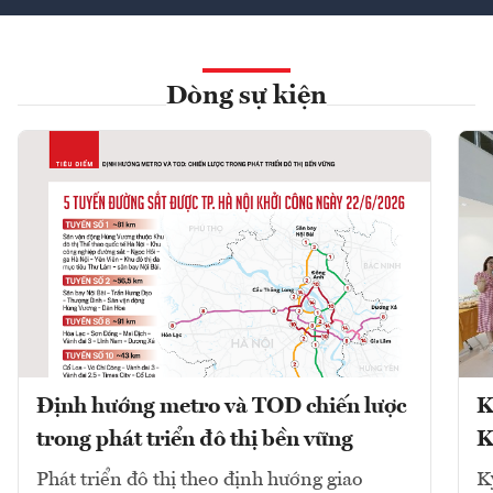
Dòng sự kiện
Định hướng metro và TOD chiến lược
K
trong phát triển đô thị bền vững
K
Phát triển đô thị theo định hướng giao
K