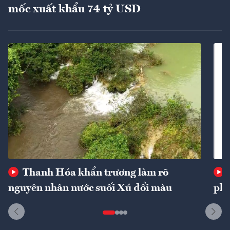
mốc xuất khẩu 74 tỷ USD
Thanh Hóa khẩn trương làm rõ
nguyên nhân nước suối Xú đổi màu
phí