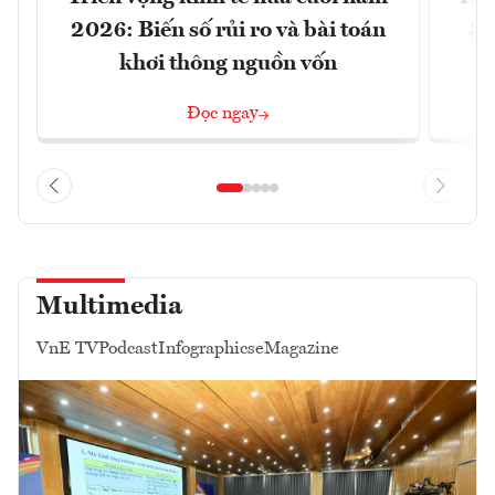
2026: Biến số rủi ro và bài toán
3 
khơi thông nguồn vốn
Đọc ngay
Multimedia
VnE TV
Podcast
Infographics
eMagazine