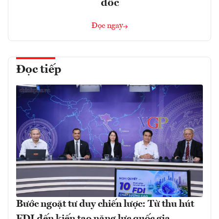
đốc
Đọc ngay
Đọc tiếp
Bước ngoặt tư duy chiến lược: Từ thu hút
FDI đến kiến tạo năng lực quốc gia