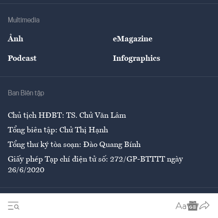
Doanh nghiệp
Địa phương
Thị trường
Bảo hiểm
Multimedia
Sự kiện
Nhân lực
Ảnh
eMagazine
Đẹp +
An sinh
Podcast
Infographics
Giải trí
Y tế
Nhà
Ban Biên tập
Ẩm thực
Chủ tịch HĐBT: TS. Chử Văn Lâm
Tổng biên tập: Chử Thị Hạnh
Tổng thư ký tòa soạn: Đào Quang Bính
Giấy phép Tạp chí điện tử số: 272/GP-BTTTT ngày
26/6/2020
Liên hệ tòa soạn