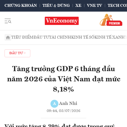
CHỨNG KHOÁN
TIÊU & DÙNG
XE
VNE TV
TECH CO
TIÊU ĐIỂM
ĐẦU TƯ
TÀI CHÍNH
KINH TẾ SỐ
KINH TẾ XANH
ĐẦU TƯ
Tăng trưởng GDP 6 tháng đầu
năm 2026 của Việt Nam đạt mức
8,18%
Anh Nhi
A
09:44, 03/07/2026
Với mức tăng 8,39% đạt được trong quý