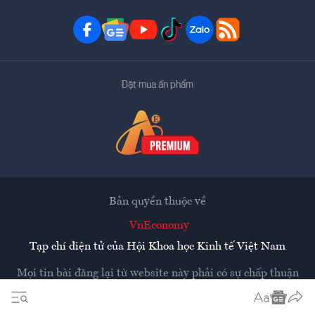
Đặt mua ấn phẩm
Bản quyền thuộc về
VnEconomy
Tạp chí điện tử của Hội Khoa học Kinh tế Việt Nam
Mọi tin bài đăng lại từ website này phải có sự chấp thuận
bằng văn bản của
Tạp chí Kinh tế Việt Nam - VnEconomy