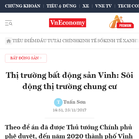
CHỨNG KHOÁN
TIÊU & DÙNG
XE
VNE TV
TECH CO
TIÊU ĐIỂM
ĐẦU TƯ
TÀI CHÍNH
KINH TẾ SỐ
KINH TẾ XANH
BẤT ĐỘNG SẢN
Thị trường bất động sản Vinh: Sôi
động thị trường chung cư
Tuấn Sơn
T
14:51, 23/11/2017
Theo đề án đã được Thủ tướng Chính phủ
phê duyệt, đến năm 2020 thành phố Vinh