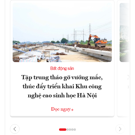
Bất động sản
Tập trung tháo gỡ vướng mắc,
Xâ
thúc đẩy triển khai Khu công
nâ
nghệ cao sinh học Hà Nội
Đọc ngay