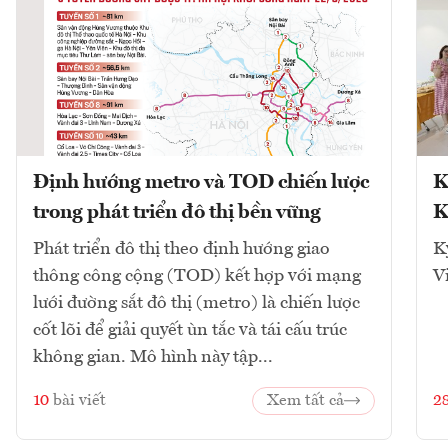
Định hướng metro và TOD chiến lược
K
trong phát triển đô thị bền vững
K
Phát triển đô thị theo định hướng giao
K
thông công cộng (TOD) kết hợp với mạng
V
lưới đường sắt đô thị (metro) là chiến lược
cốt lõi để giải quyết ùn tắc và tái cấu trúc
không gian. Mô hình này tập...
10
bài viết
Xem tất cả
2