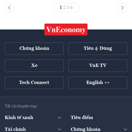
1
2
3
4
Chứng khoán
Tiêu & Dùng
Xe
VnE TV
Tech Connect
English ++
Tất cả chuyên mục
Kinh tế xanh
Tiêu điểm
Chuyển động xanh
Tài chính
Chứng khoán