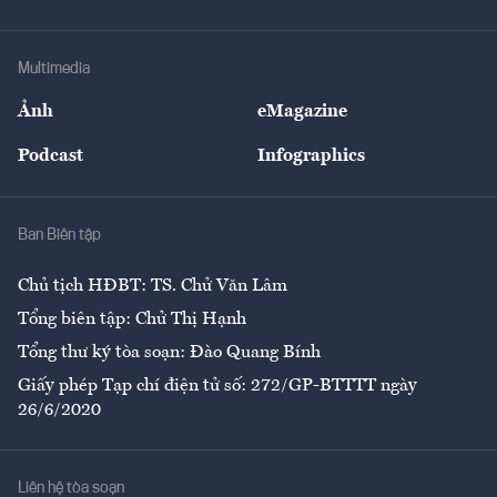
Doanh nhân
Tư vấn Tiêu & Dùng
Infographics
Hạ tầng
Sức khỏe
Khung pháp lý
Doanh nghiệp
Địa phương
Thị trường
Bảo hiểm
Multimedia
Sự kiện
Nhân lực
Ảnh
eMagazine
Đẹp +
An sinh
Podcast
Infographics
Giải trí
Y tế
Nhà
Ban Biên tập
Ẩm thực
Chủ tịch HĐBT: TS. Chử Văn Lâm
Tổng biên tập: Chử Thị Hạnh
Tổng thư ký tòa soạn: Đào Quang Bính
Giấy phép Tạp chí điện tử số: 272/GP-BTTTT ngày
26/6/2020
Liên hệ tòa soạn