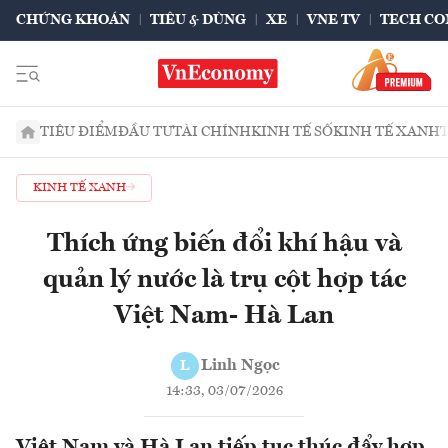
CHỨNG KHOÁN
TIÊU & DÙNG
XE
VNE TV
TECH CO
TIÊU ĐIỂM
ĐẦU TƯ
TÀI CHÍNH
KINH TẾ SỐ
KINH TẾ XANH
KINH TẾ XANH
Thích ứng biến đổi khí hậu và
quản lý nước là trụ cột hợp tác
Việt Nam- Hà Lan
Linh Ngọc
L
14:33, 03/07/2026
Việt Nam và Hà Lan tiếp tục thúc đẩy hợp