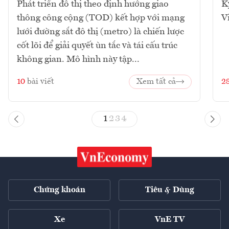
Phát triển đô thị theo định hướng giao
K
thông công cộng (TOD) kết hợp với mạng
V
lưới đường sắt đô thị (metro) là chiến lược
cốt lõi để giải quyết ùn tắc và tái cấu trúc
không gian. Mô hình này tập...
10
bài viết
Xem tất cả
2
1
2
3
4
Chứng khoán
Tiêu & Dùng
Xe
VnE TV