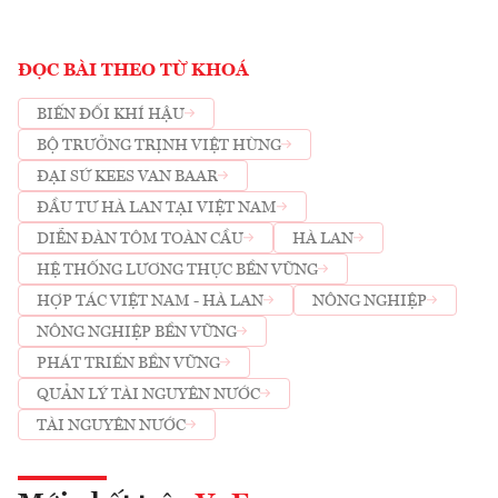
ĐỌC BÀI THEO TỪ KHOÁ
BIẾN ĐỔI KHÍ HẬU
BỘ TRƯỞNG TRỊNH VIỆT HÙNG
ĐẠI SỨ KEES VAN BAAR
ĐẦU TƯ HÀ LAN TẠI VIỆT NAM
DIỄN ĐÀN TÔM TOÀN CẦU
HÀ LAN
HỆ THỐNG LƯƠNG THỰC BỀN VỮNG
HỢP TÁC VIỆT NAM - HÀ LAN
NÔNG NGHIỆP
NÔNG NGHIỆP BỀN VỮNG
PHÁT TRIỂN BỀN VỮNG
QUẢN LÝ TÀI NGUYÊN NƯỚC
TÀI NGUYÊN NƯỚC