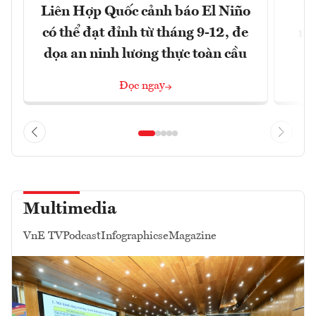
Liên Hợp Quốc cảnh báo El Niño
M
có thể đạt đỉnh từ tháng 9-12, đe
ng
dọa an ninh lương thực toàn cầu
Đọc ngay
Multimedia
VnE TV
Podcast
Infographics
eMagazine