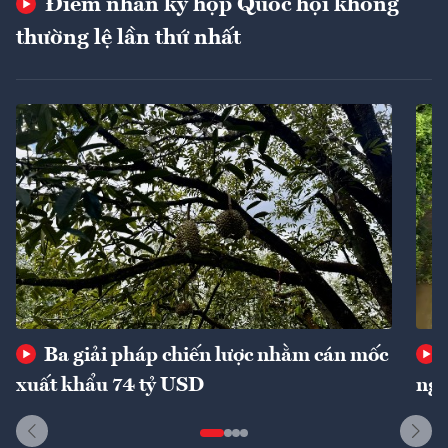
Điểm nhấn kỳ họp Quốc hội không
thường lệ lần thứ nhất
Ba giải pháp chiến lược nhằm cán mốc
xuất khẩu 74 tỷ USD
ngu