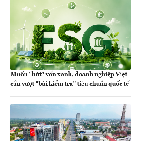
Muốn "hút" vốn xanh, doanh nghiệp Việt
cần vượt "bài kiểm tra" tiêu chuẩn quốc tế