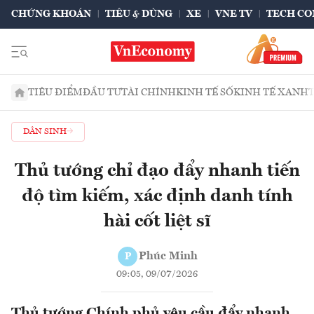
CHỨNG KHOÁN
TIÊU & DÙNG
XE
VNE TV
TECH CO
TIÊU ĐIỂM
ĐẦU TƯ
TÀI CHÍNH
KINH TẾ SỐ
KINH TẾ XANH
DÂN SINH
Thủ tướng chỉ đạo đẩy nhanh tiến
độ tìm kiếm, xác định danh tính
hài cốt liệt sĩ
Phúc Minh
P
09:05, 09/07/2026
Thủ tướng Chính phủ yêu cầu đẩy nhanh