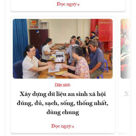
Đọc ngay
Dân sinh
Xây dựng dữ liệu an sinh xã hội
Xây
đúng, đủ, sạch, sống, thống nhất,
dùng chung
Đọc ngay