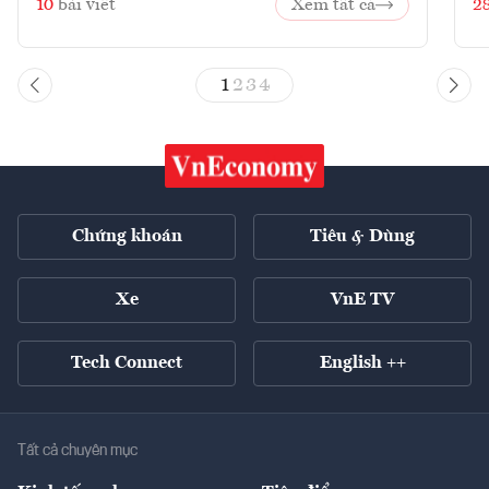
10
bài viết
Xem tất cả
2
1
2
3
4
Chứng khoán
Tiêu & Dùng
Xe
VnE TV
Tech Connect
English ++
Tất cả chuyên mục