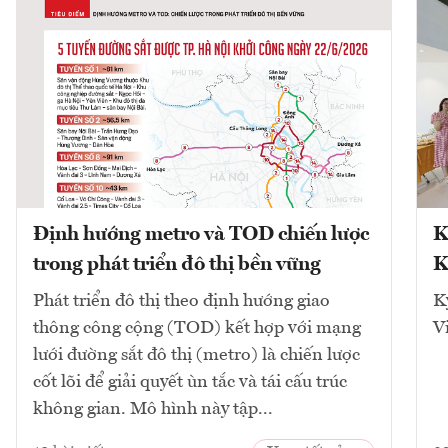
Định hướng metro và TOD chiến lược
K
trong phát triển đô thị bền vững
K
Phát triển đô thị theo định hướng giao
K
thông công cộng (TOD) kết hợp với mạng
V
lưới đường sắt đô thị (metro) là chiến lược
cốt lõi để giải quyết ùn tắc và tái cấu trúc
không gian. Mô hình này tập...