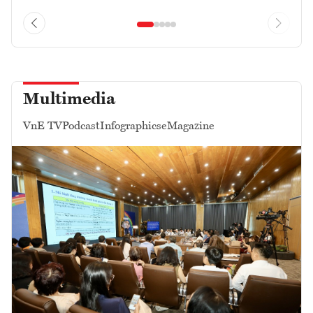
Multimedia
VnE TV
Podcast
Infographics
eMagazine