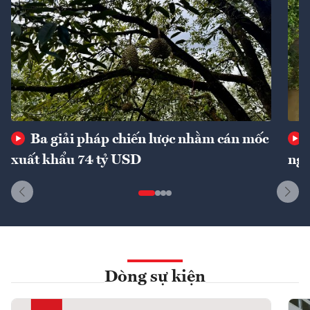
Ba giải pháp chiến lược nhằm cán mốc
xuất khẩu 74 tỷ USD
ngu
Dòng sự kiện