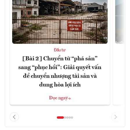
Đầu tư
[Bài 2] Chuyển từ “phá sản”
K
sang “phục hồi”: Giải quyết vấn
đề chuyển nhượng tài sản và
dung hòa lợi ích
Đọc ngay