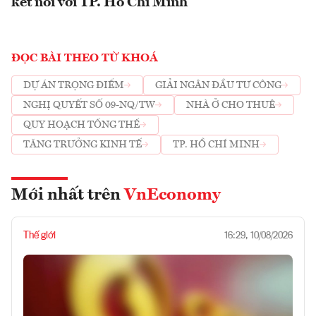
kết nối với TP. Hồ Chí Minh
ĐỌC BÀI THEO TỪ KHOÁ
DỰ ÁN TRỌNG ĐIỂM
GIẢI NGÂN ĐẦU TƯ CÔNG
NGHỊ QUYẾT SỐ 09-NQ/TW
NHÀ Ở CHO THUÊ
QUY HOẠCH TỔNG THỂ
TĂNG TRƯỞNG KINH TẾ
TP. HỒ CHÍ MINH
Mới nhất trên
VnEconomy
Thế giới
16:29, 10/08/2026