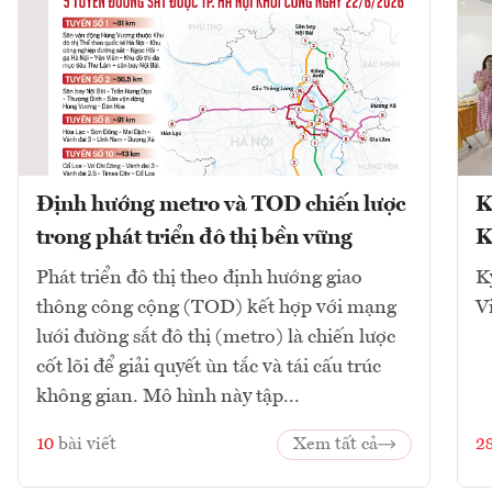
Định hướng metro và TOD chiến lược
K
trong phát triển đô thị bền vững
K
Phát triển đô thị theo định hướng giao
K
thông công cộng (TOD) kết hợp với mạng
V
lưới đường sắt đô thị (metro) là chiến lược
cốt lõi để giải quyết ùn tắc và tái cấu trúc
không gian. Mô hình này tập...
10
bài viết
Xem tất cả
2