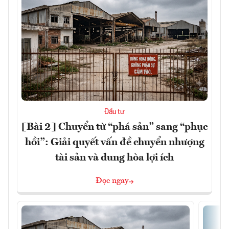
Đầu tư
[Bài 2] Chuyển từ “phá sản” sang “phục
hồi”: Giải quyết vấn đề chuyển nhượng
tài sản và dung hòa lợi ích
Đọc ngay