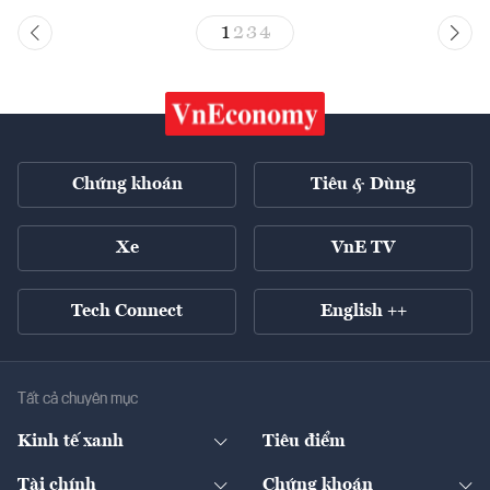
1
2
3
4
Chứng khoán
Tiêu & Dùng
Xe
VnE TV
Tech Connect
English ++
Tất cả chuyên mục
Kinh tế xanh
Tiêu điểm
Chuyển động xanh
Tài chính
Chứng khoán