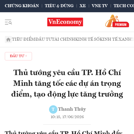
CHỨNG KHOÁN
TIÊU & DÙNG
XE
VNE TV
TECH CO
TIÊU ĐIỂM
ĐẦU TƯ
TÀI CHÍNH
KINH TẾ SỐ
KINH TẾ XANH
ĐẦU TƯ
Thủ tướng yêu cầu TP. Hồ Chí
Minh tăng tốc các dự án trọng
điểm, tạo động lực tăng trưởng
Thanh Thủy
T
10:18, 17/06/2026
Thủ tướng yêu cầu TP. Hồ Chí Minh đẩy