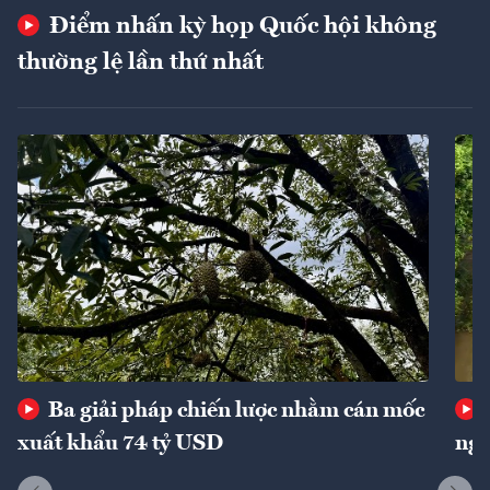
Điểm nhấn kỳ họp Quốc hội không
thường lệ lần thứ nhất
Ba giải pháp chiến lược nhằm cán mốc
xuất khẩu 74 tỷ USD
ngu