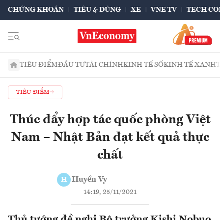
CHỨNG KHOÁN
TIÊU & DÙNG
XE
VNE TV
TECH CO
TIÊU ĐIỂM
ĐẦU TƯ
TÀI CHÍNH
KINH TẾ SỐ
KINH TẾ XANH
TIÊU ĐIỂM
Thúc đẩy hợp tác quốc phòng Việt
Nam – Nhật Bản đạt kết quả thực
chất
Huyền Vy
H
14:19, 25/11/2021
Thủ tướng đề nghị Bộ trưởng Kishi Nobuo