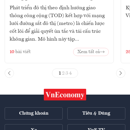
Phát triển đô thị theo định hướng giao
K
thông công cộng (TOD) kết hợp với mạng
V
lưới đường sắt đô thị (metro) là chiến lược
cốt lõi để giải quyết ùn tắc và tái cấu trúc
không gian. Mô hình này tập...
10
bài viết
Xem tất cả
2
1
2
3
4
Chứng khoán
Tiêu & Dùng