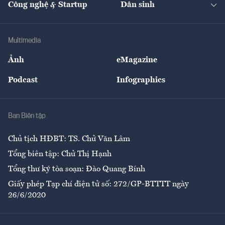
Công nghệ & Startup
Dân sinh
Tư vấn
Nông sản
Doanh nhân
Tư vấn Tiêu & Dùng
Infographics
Hạ tầng
Sức khỏe
Khung pháp lý
Doanh nghiệp
Địa phương
Thị trường
Bảo hiểm
Multimedia
Sự kiện
Nhân lực
Ảnh
eMagazine
Đẹp +
An sinh
Podcast
Infographics
Giải trí
Y tế
Nhà
Ban Biên tập
Ẩm thực
Chủ tịch HĐBT: TS. Chử Văn Lâm
Tổng biên tập: Chử Thị Hạnh
Tổng thư ký tòa soạn: Đào Quang Bính
Giấy phép Tạp chí điện tử số: 272/GP-BTTTT ngày
26/6/2020