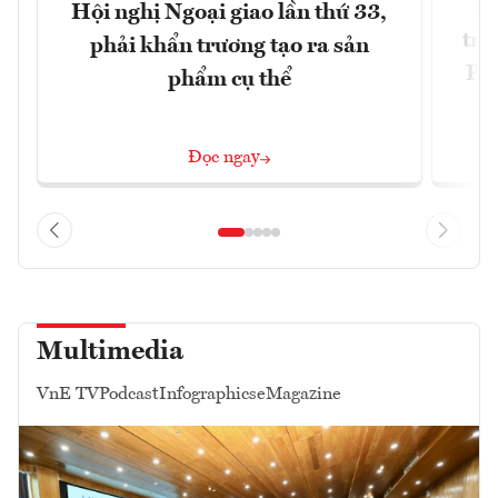
Ph
Hội nghị Ngoại giao lần thứ 33,
trự
phải khẩn trương tạo ra sản
Phi
phẩm cụ thể
Đ
Đọc ngay
Multimedia
VnE TV
Podcast
Infographics
eMagazine