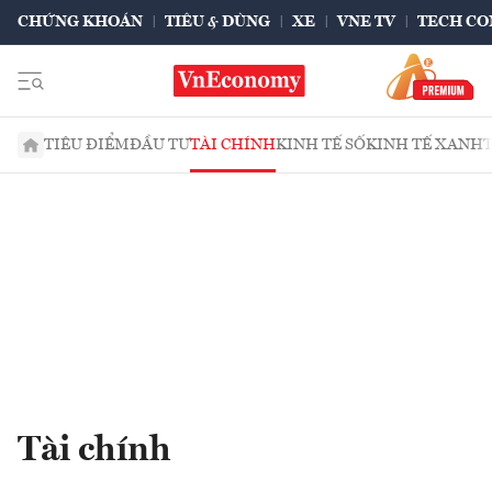
CHỨNG KHOÁN
TIÊU & DÙNG
XE
VNE TV
TECH CO
TIÊU ĐIỂM
ĐẦU TƯ
TÀI CHÍNH
KINH TẾ SỐ
KINH TẾ XANH
Tài chính