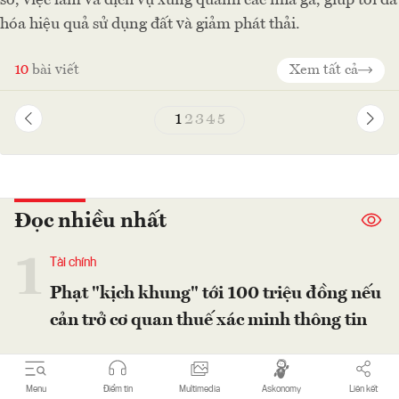
hóa hiệu quả sử dụng đất và giảm phát thải.
10
bài viết
Xem tất cả
1
2
3
4
5
Đọc nhiều nhất
1
Tài chính
Phạt "kịch khung" tới 100 triệu đồng nếu
cản trở cơ quan thuế xác minh thông tin
2
Địa phương
Menu
Điểm tin
Multimedia
Askonomy
Liên kết