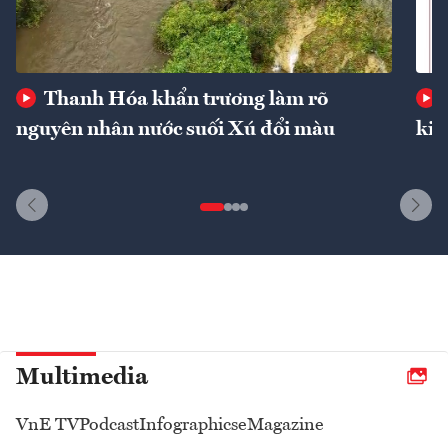
Thanh Hóa khẩn trương làm rõ
nguyên nhân nước suối Xú đổi màu
kin
Multimedia
VnE TV
Podcast
Infographics
eMagazine