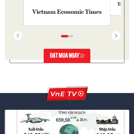
Tạp chí
Vietnam Economic Times
ĐẶT MUA NGAY