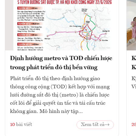
Định hướng metro và TOD chiến lược
K
trong phát triển đô thị bền vững
K
Phát triển đô thị theo định hướng giao
K
thông công cộng (TOD) kết hợp với mạng
V
lưới đường sắt đô thị (metro) là chiến lược
cốt lõi để giải quyết ùn tắc và tái cấu trúc
không gian. Mô hình này tập...
10
bài viết
Xem tất cả
2