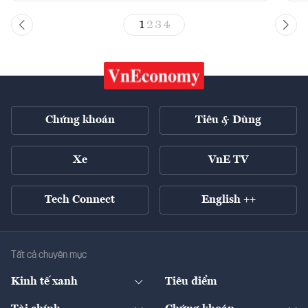
1
2
3
4
Chứng khoán
Tiêu & Dùng
Xe
VnE TV
Tech Connect
English ++
Tất cả chuyên mục
Kinh tế xanh
Tiêu điểm
Chuyển động xanh