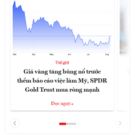
Thế giới
Giá vàng tăng bùng nổ trước
Tr
thềm báo cáo việc làm Mỹ, SPDR
th
Gold Trust mua ròng mạnh
Đọc ngay