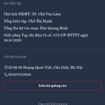
Ban Biên tập
Ẩm thực
Chủ tịch HĐBT: TS. Chử Văn Lâm
Tổng biên tập: Chử Thị Hạnh
Tổng thư ký tòa soạn: Đào Quang Bính
Giấy phép Tạp chí điện tử số: 272/GP-BTTTT ngày
26/6/2020
Liên hệ tòa soạn
Số 96-98 Hoàng Quốc Việt, Cầu Giấy, Hà Nội
02437552050
Liên hệ quảng cáo
Theo dõi VnEconomy