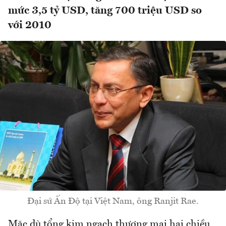
mức 3,5 tỷ USD, tăng 700 triệu USD so
với 2010
Đại sứ Ấn Độ tại Việt Nam, ông Ranjit Rae.
Mặc dù tổng kim ngạch thương mại hai chiều