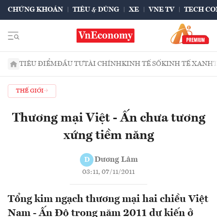
CHỨNG KHOÁN
TIÊU & DÙNG
XE
VNE TV
TECH CO
TIÊU ĐIỂM
ĐẦU TƯ
TÀI CHÍNH
KINH TẾ SỐ
KINH TẾ XANH
THẾ GIỚI
Thương mại Việt - Ấn chưa tương
xứng tiềm năng
Dương Lâm
D
03:11, 07/11/2011
Tổng kim ngạch thương mại hai chiều Việt
Nam - Ấn Độ trong năm 2011 dự kiến ở