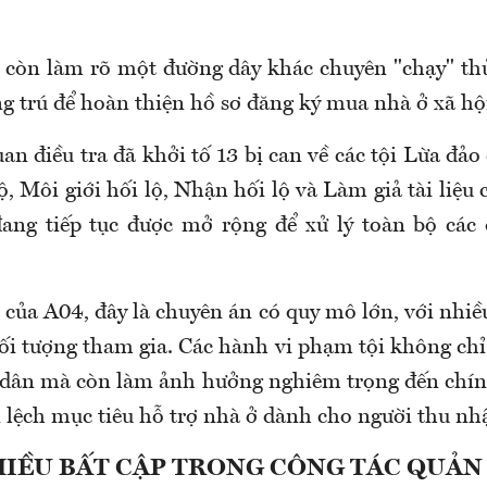
 còn làm rõ một đường dây khác chuyên "chạy" th
g trú để hoàn thiện hồ sơ đăng ký mua nhà ở xã hộ
an điều tra đã khởi tố 13 bị can về các tội Lừa đảo
ộ, Môi giới hối lộ, Nhận hối lộ và Làm giả tài liệu 
ang tiếp tục được mở rộng để xử lý toàn bộ các 
 của A04, đây là chuyên án có quy mô lớn, với nhiề
i tượng tham gia. Các hành vi phạm tội không ch
 dân mà còn làm ảnh hưởng nghiêm trọng đến chín
i lệch mục tiêu hỗ trợ nhà ở dành cho người thu nh
IỀU BẤT CẬP TRONG CÔNG TÁC QUẢN