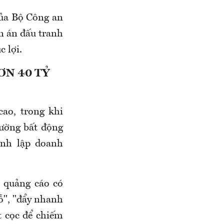
của Bộ Công an
ên án đấu tranh
c lợi.
ƠN 40 TỶ
ao, trong khi
rường bất động
ành lập doanh
 quảng cáo có
hỗ", "đẩy nhanh
t cọc để chiếm