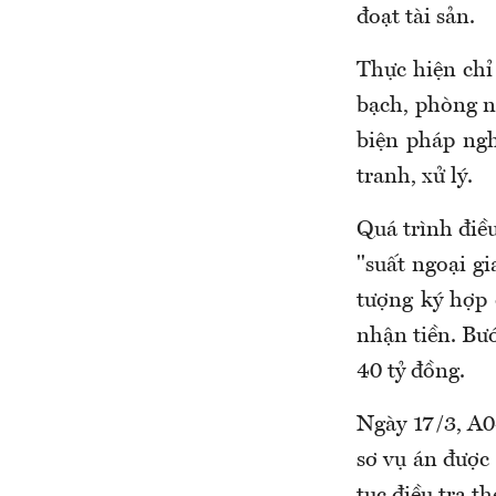
đoạt tài sản.
Thực hiện chỉ
bạch, phòng ng
biện pháp ngh
tranh, xử lý.
Quá trình điề
"suất ngoại gi
tượng ký hợp
nhận tiền. Bướ
40 tỷ đồng.
Ngày 17/3, A0
sơ vụ án được