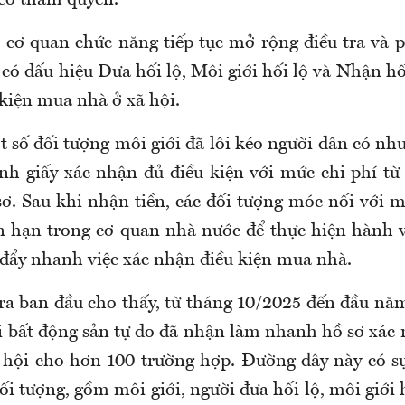
heo thẩm quyền.
, cơ quan chức năng tiếp tục mở rộng điều tra và 
 có dấu hiệu Đưa hối lộ, Môi giới hối lộ và Nhận h
 kiện mua nhà ở xã hội.
 số đối tượng môi giới đã lôi kéo người dân có nh
nh giấy xác nhận đủ điều kiện với mức chi phí từ 
ơ. Sau khi nhận tiền, các đối tượng móc nối với m
n hạn trong cơ quan nhà nước để thực hiện hành 
ó đẩy nhanh việc xác nhận điều kiện mua nhà.
tra ban đầu cho thấy, từ tháng 10/2025 đến đầu năm
i bất động sản tự do đã nhận làm nhanh hồ sơ xác 
hội cho hơn 100 trường hợp. Đường dây này có s
 tượng, gồm môi giới, người đưa hối lộ, môi giới 