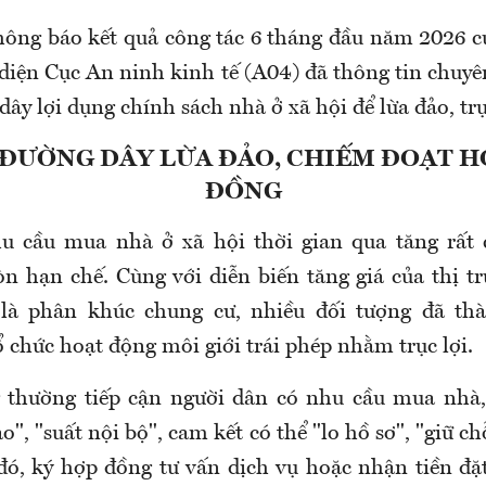
hông báo kết quả công tác 6 tháng đầu năm 2026 
 diện Cục An ninh kinh tế (A04) đã thông tin chuy
dây lợi dụng chính sách nhà ở xã hội để lừa đảo, trụ
ĐƯỜNG DÂY LỪA ĐẢO, CHIẾM ĐOẠT H
ĐỒNG
u cầu mua nhà ở xã hội thời gian qua tăng rất c
n hạn chế. Cùng với diễn biến tăng giá của thị t
t là phân khúc chung cư, nhiều đối tượng đã th
 chức hoạt động môi giới trái phép nhằm trục lợi.
g thường tiếp cận người dân có nhu cầu mua nhà,
ao", "suất nội bộ", cam kết có thể "lo hồ sơ", "giữ c
 đó, ký hợp đồng tư vấn dịch vụ hoặc nhận tiền đặ