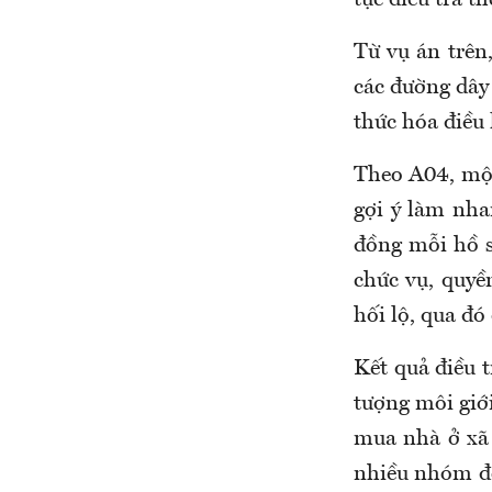
tục điều tra t
Từ vụ án trên
các đường dây
thức hóa điều
Theo A04, một
gợi ý làm nha
đồng mỗi hồ s
chức vụ, quyề
hối lộ, qua đ
Kết quả điều 
tượng môi giớ
mua nhà ở xã 
nhiều nhóm đối