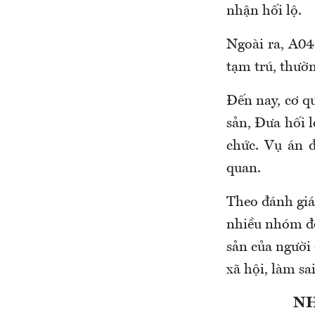
nhận hối lộ.
Ngoài ra, A04
tạm trú, thườn
Đến nay, cơ qu
sản, Đưa hối l
chức. Vụ án đ
quan.
Theo đánh giá
nhiều nhóm đố
sản của người
xã hội, làm sa
NH