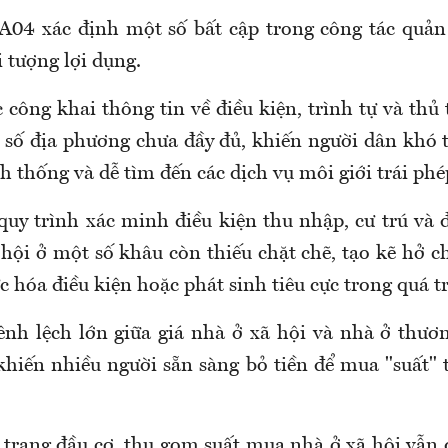
 A04 xác định một số bất cập trong công tác quản 
i tượng lợi dụng.
c công khai thông tin về điều kiện, trình tự và th
t số địa phương chưa đầy đủ, khiến người dân khó 
h thống và dễ tìm đến các dịch vụ môi giới trái phé
quy trình xác minh điều kiện thu nhập, cư trú và 
hội ở một số khâu còn thiếu chặt chẽ, tạo kẽ hở ch
c hóa điều kiện hoặc phát sinh tiêu cực trong quá t
nh lệch lớn giữa giá nhà ở xã hội và nhà ở thươ
hiến nhiều người sẵn sàng bỏ tiền để mua "suất"
h trạng đầu cơ, thu gom suất mua nhà ở xã hội vẫn 