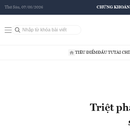
Thứ Sáu, 07/08/2026
CHỨNG KHOÁN
TIÊU ĐIỂM
ĐẦU TƯ
TÀI CH
Triệt ph