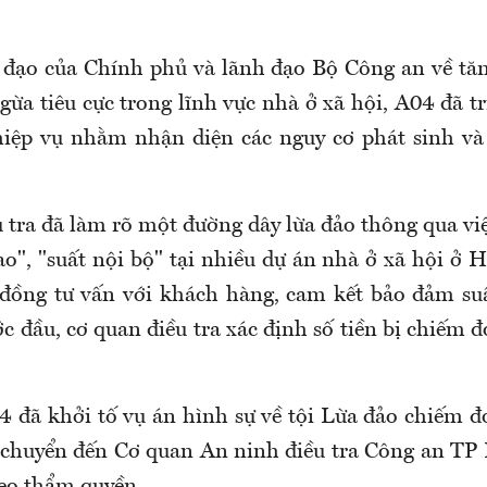
 đạo của Chính phủ và lãnh đạo Bộ Công an về t
ừa tiêu cực trong lĩnh vực nhà ở xã hội, A04 đã t
iệp vụ nhằm nhận diện các nguy cơ phát sinh và
u tra đã làm rõ một đường dây lừa đảo thông qua vi
ao", "suất nội bộ" tại nhiều dự án nhà ở xã hội ở 
 đồng tư vấn với khách hàng, cam kết bảo đảm su
c đầu, cơ quan điều tra xác định số tiền bị chiếm đ
4 đã khởi tố vụ án hình sự về tội Lừa đảo chiếm đo
 chuyển đến Cơ quan An ninh điều tra Công an TP 