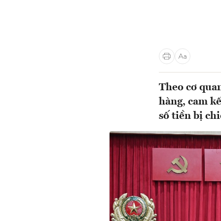
Theo cơ quan
hàng, cam kế
số tiền bị ch