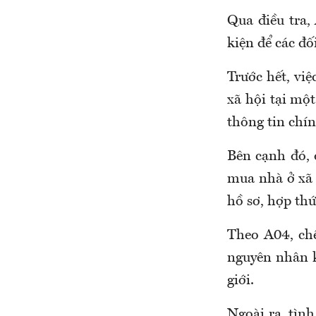
Qua điều tra,
kiện để các đố
Trước hết, việ
xã hội tại mộ
thông tin chín
Bên cạnh đó, 
mua nhà ở xã 
hồ sơ, hợp thứ
Theo A04, chê
nguyên nhân k
giới.
Ngoài ra, tìn