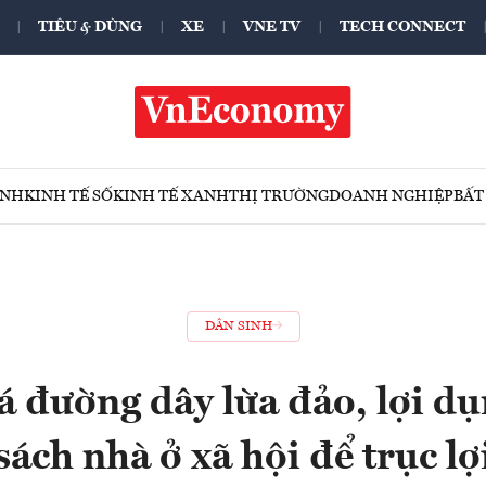
TIÊU & DÙNG
XE
VNE TV
TECH CONNECT
ÍNH
KINH TẾ SỐ
KINH TẾ XANH
THỊ TRƯỜNG
DOANH NGHIỆP
BẤT
DÂN SINH
á đường dây lừa đảo, lợi d
sách nhà ở xã hội để trục lợ