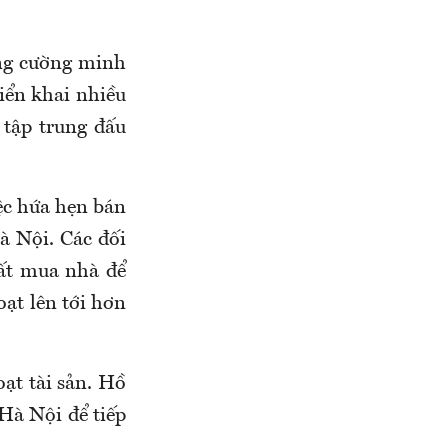
ăng cường minh
riển khai nhiều
 tập trung đấu
ệc hứa hẹn bán
Hà Nội. Các đối
ất mua nhà để
oạt lên tới hơn
ạt tài sản. Hồ
Hà Nội để tiếp