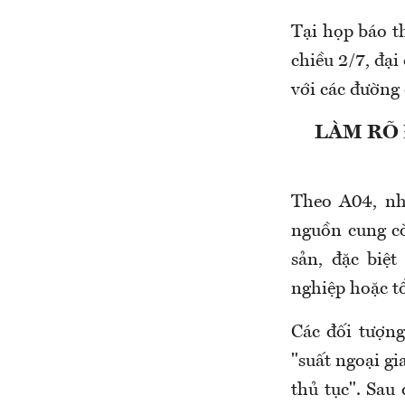
Tại họp báo t
chiều 2/7, đại
với các đường 
LÀM RÕ 
Theo A04, nh
nguồn cung cò
sản, đặc biệ
nghiệp hoặc tổ
Các đối tượn
"suất ngoại gi
thủ tục". Sau