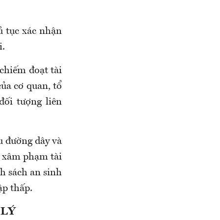
ủ tục xác nhận
i.
 chiếm đoạt tài
của cơ quan, tổ
đối tượng liên
u đường dây và
ỉ xâm phạm tài
h sách an sinh
ập thấp.
 LÝ