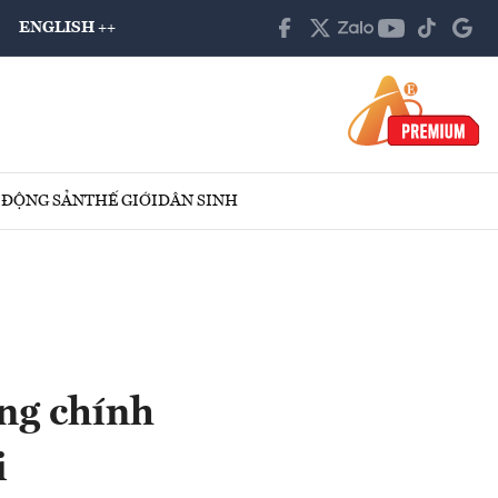
ENGLISH ++
 ĐỘNG SẢN
THẾ GIỚI
DÂN SINH
ụng chính
i