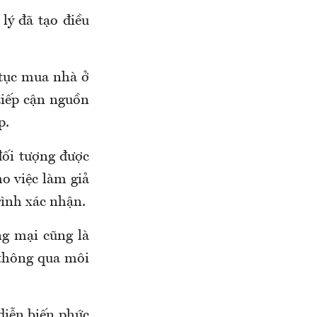
lý đã tạo điều
ủ tục mua nhà ở
tiếp cận nguồn
p.
đối tượng được
o việc làm giả
rình xác nhận.
ng mại cũng là
 thông qua môi
diễn biến phức