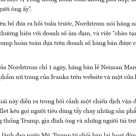
ười ông ấy”.
ên bố đưa ra hồi tuần trước, Nordstrom nói hãng 
 thương hiệu với doanh số ảm đạm, và việc “chào tạ
rump hoàn toàn dựa trên doanh số hàng bán được 
của Nordstrom chỉ 1 ngày, hãng bán lẻ Neiman Mar
phẩm nữ trang của Ivanka trên website và một cửa
ái này diễn ra trong bối cảnh một chiến dịch vận
et kêu gọi người tiêu dùng tẩy chay những sản phẩ
 thống Trump, gia đình ông và những người tài trợ
 lãnh đạo nước Mỹ, Trump từ chối bán lại hoạt độ