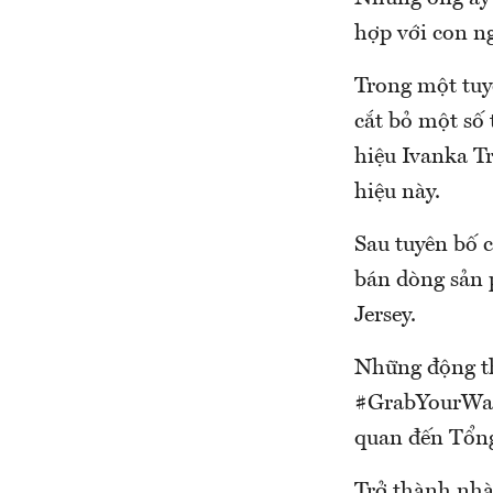
hợp với con ng
Trong một tuy
cắt bỏ một số
hiệu Ivanka T
hiệu này.
Sau tuyên bố 
bán dòng sản 
Jersey.
Những động th
#GrabYourWall
quan đến Tổng
Trở thành nhà