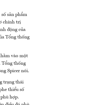
h số sản phẩm
 chính trị
ành động của
của Tổng thống
 nhằm vào một
c. Tổng thống
ông Spicer nói.
g trạng thái
phe thiểu số
g phù hợp.
ên điều đó phù