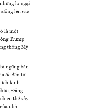
 những lo ngại
hưởng lên các
Nó là một
, ông Trump
Tổng thống Mỹ
 bị ngừng bán
ịa ốc đến từ
 ích kinh
chức, Đảng
ích có thể xảy
 của nhà