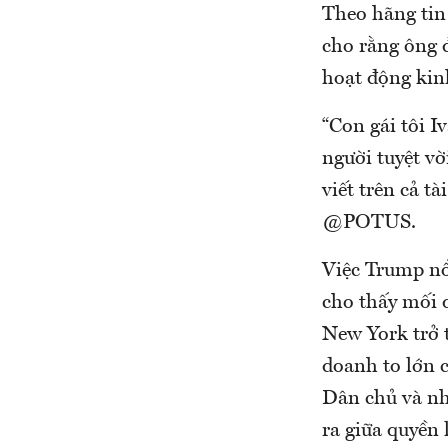
Theo hãng tin
cho rằng ông 
hoạt động kin
“Con gái tôi 
người tuyệt vờ
viết trên cả t
@POTUS.
Việc Trump nổi
cho thấy mối q
New York trở 
doanh to lớn 
Dân chủ và nhi
ra giữa quyền