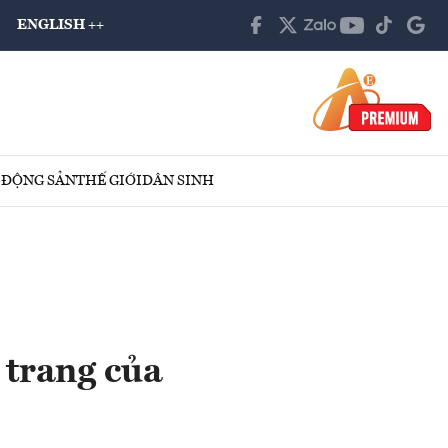
ENGLISH ++
 ĐỘNG SẢN
THẾ GIỚI
DÂN SINH
 trang của