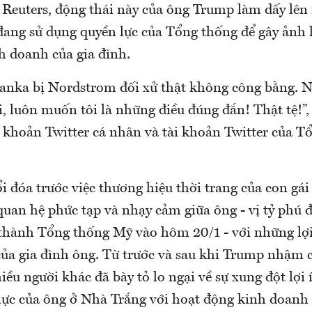
 Reuters, động thái này của ông Trump làm dấy lên
đang sử dụng quyền lực của Tổng thống để gây ảnh 
h doanh của gia đình.
Ivanka bị Nordstrom đối xử thật không công bằng. 
i, luôn muốn tôi là những điều đúng đắn! Thật tệ!”
ài khoản Twitter cá nhân và tài khoản Twitter của 
 đóa trước việc thương hiệu thời trang của con gái
uan hệ phức tạp và nhạy cảm giữa ông - vị tỷ phú đ
thành Tổng thống Mỹ vào hôm 20/1 - với những lợi
của gia đình ông. Từ trước và sau khi Trump nhậm 
ều người khác đã bày tỏ lo ngại về sự xung đột lợi 
 lực của ông ở Nhà Trắng với hoạt động kinh doanh