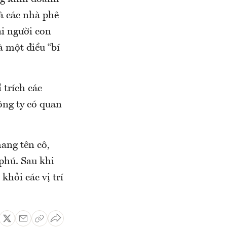
à các nhà phê
ai người con
à một điều “bí
 trích các
ông ty có quan
ang tên cô,
phú. Sau khi
khỏi các vị trí