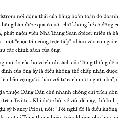
dstrom nói động thái của hãng hoàn toàn do doan
 hãng bán được quá èo uột chứ không hề có động cơ
n, phát ngôn viên Nhà Trắng Sean Spicer miêu tả h
 một “cuộc tấn công trực tiếp” nhằm vào con gái 
ư các chính sách của ông.
ùng mối lo của họ về chính sách của Tổng thống để
a đình của ông ấy là điều không thể chấp nhận đượ
lên bảo vệ người thân với tư cách một người cha”, 
 gia thuộc Đảng Dân chủ nhanh chóng chỉ trích dòn
trên Twitter. Khi được hỏi về vấn đề này, thủ lĩnh 
ghị sỹ Nancy Pelosi, nói: “Tôi nghĩ đó là điều khôn
là một vị Tổng thống hoàn toàn không phù hợp, n