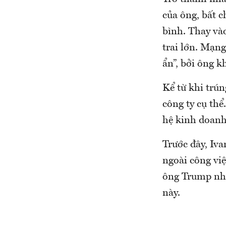
của ông, bất 
bình. Thay vào
trai lớn. Mạng
ẩn”, bởi ông 
Kể từ khi trún
công ty cụ thể
hệ kinh doanh
Trước đây, Iva
ngoài công vi
ông Trump nhậm
này.