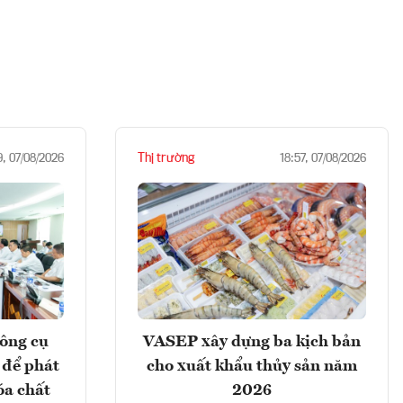
Thị trường
9, 07/08/2026
18:57, 07/08/2026
ông cụ
VASEP xây dựng ba kịch bản
 để phát
cho xuất khẩu thủy sản năm
óa chất
2026