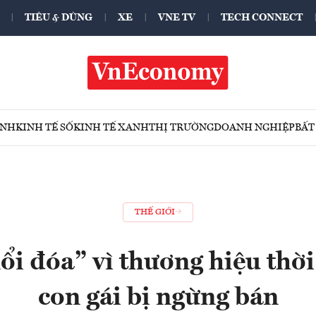
TIÊU & DÙNG
XE
VNE TV
TECH CONNECT
ÍNH
KINH TẾ SỐ
KINH TẾ XANH
THỊ TRƯỜNG
DOANH NGHIỆP
BẤT
THẾ GIỚI
i đóa” vì thương hiệu thời
con gái bị ngừng bán