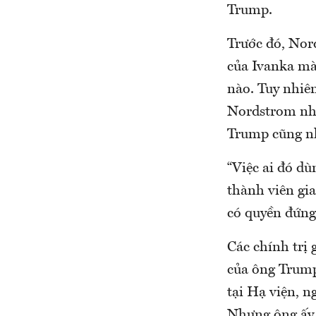
Trump.
Trước đó, Nor
của Ivanka mà
nào. Tuy nhiê
Nordstrom nhà
Trump cũng nh
“Việc ai đó d
thành viên gi
có quyền đứng 
Các chính trị
của ông Trump 
tại Hạ viện, n
Nhưng ông ấy 