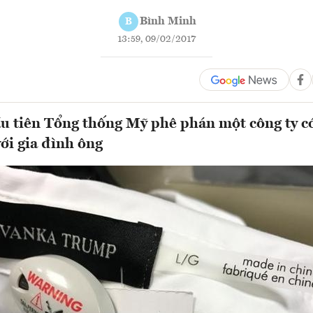
Bình Minh
B
13:59, 09/02/2017
ầu tiên Tổng thống Mỹ phê phán một công ty c
ới gia đình ông