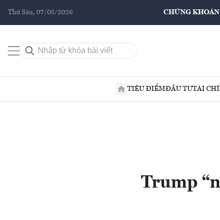
Thứ Sáu, 07/08/2026
CHỨNG KHOÁN
TIÊU ĐIỂM
ĐẦU TƯ
TÀI CH
Trump “nổ