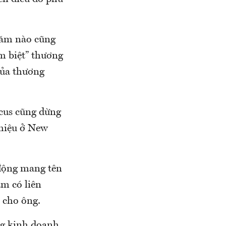
năm nào cũng
m biệt” thương
của thương
cus cũng dừng
 hiệu ở New
 động mang tên
m có liên
 cho ông.
ng kinh doanh