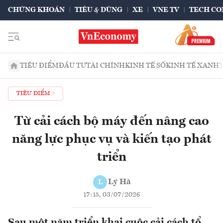
CHỨNG KHOÁN
TIÊU & DÙNG
XE
VNE TV
TECH CO
TIÊU ĐIỂM
ĐẦU TƯ
TÀI CHÍNH
KINH TẾ SỐ
KINH TẾ XANH
TIÊU ĐIỂM
Từ cải cách bộ máy đến nâng cao
năng lực phục vụ và kiến tạo phát
triển
Lý Hà
L
17:15, 03/07/2026
Sau một năm triển khai cuộc cải cách tổ