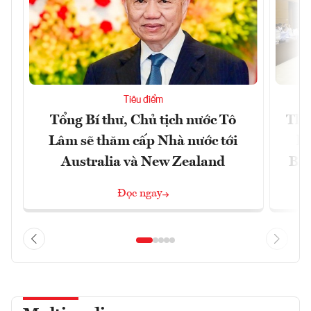
Tiêu điểm
Tổng Bí thư, Chủ tịch nước Tô
Thố
Lâm sẽ thăm cấp Nhà nước tới
lậ
Australia và New Zealand
Bắc
Đọc ngay