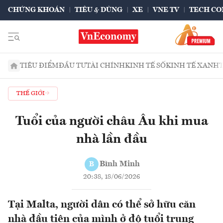
CHỨNG KHOÁN
TIÊU & DÙNG
XE
VNE TV
TECH CO
TIÊU ĐIỂM
ĐẦU TƯ
TÀI CHÍNH
KINH TẾ SỐ
KINH TẾ XANH
THẾ GIỚI
Tuổi của người châu Âu khi mua
nhà lần đầu
Bình Minh
B
20:38, 18/06/2026
Tại Malta, người dân có thể sở hữu căn
nhà đầu tiên của mình ở độ tuổi trung