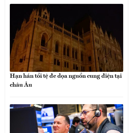
Hạn hán tồi tệ đe dọa nguồn cung điện tại
châu Âu