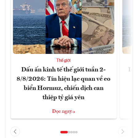
Thế giới
Dấu ấn kinh tế thế giới tuần 2-
Ira
8/8/2026: Tín hiệu lạc quan về eo
biển Hormuz, chiến dịch can
thiệp tỷ giá yên
Đọc ngay