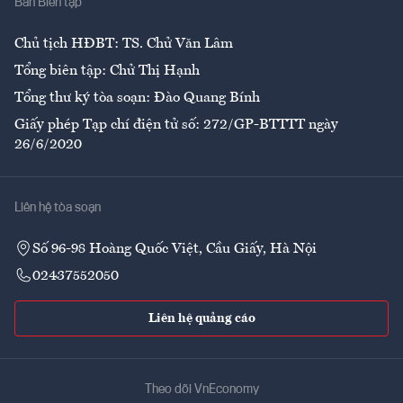
Ban Biên tập
Ẩm thực
Chủ tịch HĐBT: TS. Chử Văn Lâm
Tổng biên tập: Chử Thị Hạnh
Tổng thư ký tòa soạn: Đào Quang Bính
Giấy phép Tạp chí điện tử số: 272/GP-BTTTT ngày
26/6/2020
Liên hệ tòa soạn
Số 96-98 Hoàng Quốc Việt, Cầu Giấy, Hà Nội
02437552050
Liên hệ quảng cáo
Theo dõi VnEconomy