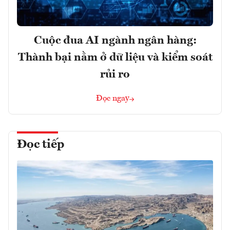
Cuộc đua AI ngành ngân hàng:
Thành bại nằm ở dữ liệu và kiểm soát
rủi ro
Đọc ngay
Đọc tiếp