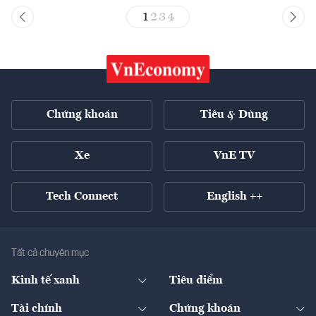
1
2
3
4
Chứng khoán
Tiêu & Dùng
Xe
VnE TV
Tech Connect
English ++
Tất cả chuyên mục
Kinh tế xanh
Tiêu điểm
Chuyển động xanh
Tài chính
Chứng khoán