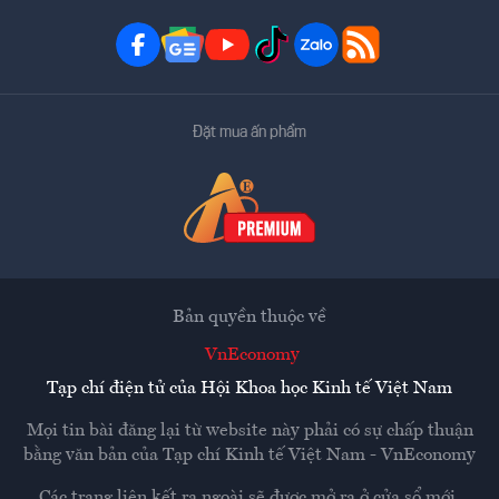
Đặt mua ấn phẩm
Bản quyền thuộc về
VnEconomy
Tạp chí điện tử của Hội Khoa học Kinh tế Việt Nam
Mọi tin bài đăng lại từ website này phải có sự chấp thuận
bằng văn bản của
Tạp chí Kinh tế Việt Nam - VnEconomy
Các trang liên kết ra ngoài sẽ được mở ra ở cửa sổ mới.