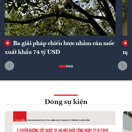
Ba giải pháp chiến lược nhằm cán mốc
xuất khẩu 74 tỷ USD
ngu
Dòng sự kiện