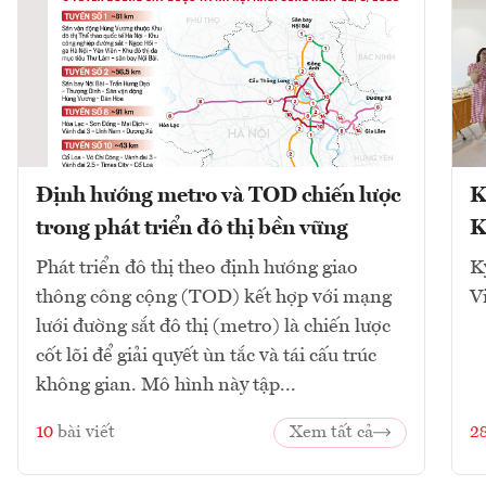
Định hướng metro và TOD chiến lược
K
trong phát triển đô thị bền vững
K
Phát triển đô thị theo định hướng giao
K
thông công cộng (TOD) kết hợp với mạng
V
lưới đường sắt đô thị (metro) là chiến lược
cốt lõi để giải quyết ùn tắc và tái cấu trúc
không gian. Mô hình này tập...
10
bài viết
Xem tất cả
2