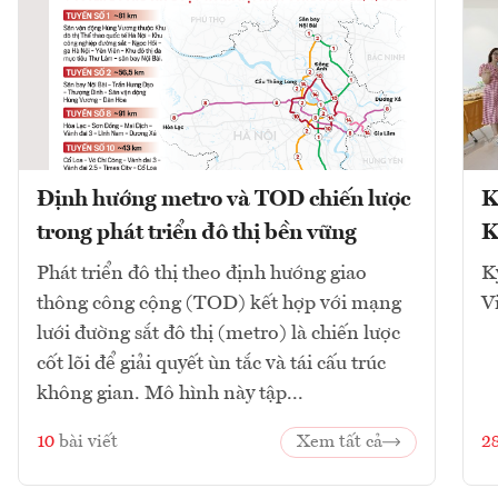
Định hướng metro và TOD chiến lược
K
trong phát triển đô thị bền vững
K
Phát triển đô thị theo định hướng giao
K
thông công cộng (TOD) kết hợp với mạng
V
lưới đường sắt đô thị (metro) là chiến lược
cốt lõi để giải quyết ùn tắc và tái cấu trúc
không gian. Mô hình này tập...
10
bài viết
Xem tất cả
2