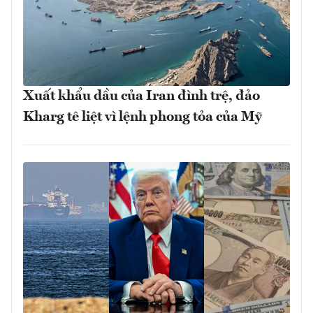
Xuất khẩu dầu của Iran đình trệ, đảo
Kharg tê liệt vì lệnh phong tỏa của Mỹ