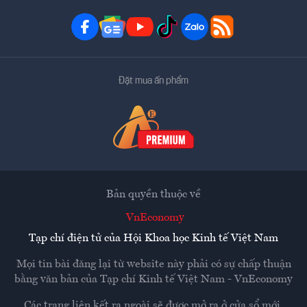
Đặt mua ấn phẩm
Bản quyền thuộc về
VnEconomy
Tạp chí điện tử của Hội Khoa học Kinh tế Việt Nam
Mọi tin bài đăng lại từ website này phải có sự chấp thuận
bằng văn bản của
Tạp chí Kinh tế Việt Nam - VnEconomy
Các trang liên kết ra ngoài sẽ được mở ra ở cửa sổ mới.