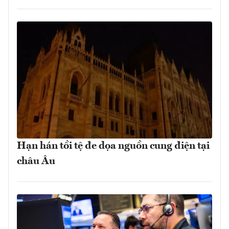
Hạn hán tồi tệ đe dọa nguồn cung điện tại
châu Âu