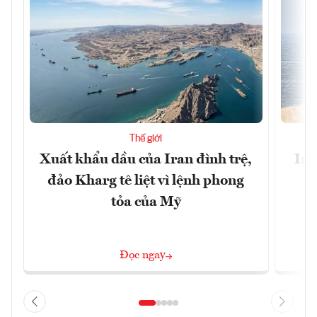
Thế giới
Xuất khẩu dầu của Iran đình trệ,
Ira
đảo Kharg tê liệt vì lệnh phong
tỏa của Mỹ
Đọc ngay