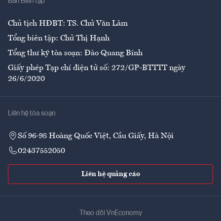
Ban Biên tập
Ẩm thực
Chủ tịch HĐBT: TS. Chử Văn Lâm
Tổng biên tập: Chử Thị Hạnh
Tổng thư ký tòa soạn: Đào Quang Bính
Giấy phép Tạp chí điện tử số: 272/GP-BTTTT ngày
26/6/2020
Liên hệ tòa soạn
Số 96-98 Hoàng Quốc Việt, Cầu Giấy, Hà Nội
02437552050
Liên hệ quảng cáo
Theo dõi VnEconomy