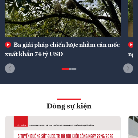
Ba giải pháp chiến lược nhằm cán mốc
xuất khẩu 74 tỷ USD
ngu
Dòng sự kiện