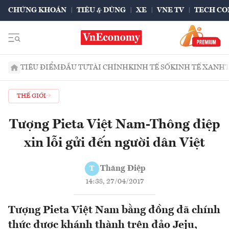
CHỨNG KHOÁN
TIÊU & DÙNG
XE
VNE TV
TECH CO
TIÊU ĐIỂM
ĐẦU TƯ
TÀI CHÍNH
KINH TẾ SỐ
KINH TẾ XANH
THẾ GIỚI
Tượng Pieta Việt Nam-Thông điệp
xin lỗi gửi đến người dân Việt
Thăng Điệp
T
14:38, 27/04/2017
Tượng Pieta Việt Nam bằng đồng đã chính
thức được khánh thành trên đảo Jeju,