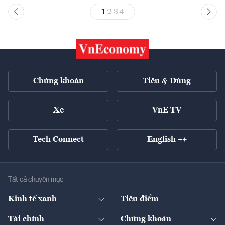
1
2
3
4
Chứng khoán
Tiêu & Dùng
Xe
VnE TV
Tech Connect
English ++
Tất cả chuyên mục
Kinh tế xanh
Tiêu điểm
Chuyển động xanh
Tài chính
Chứng khoán