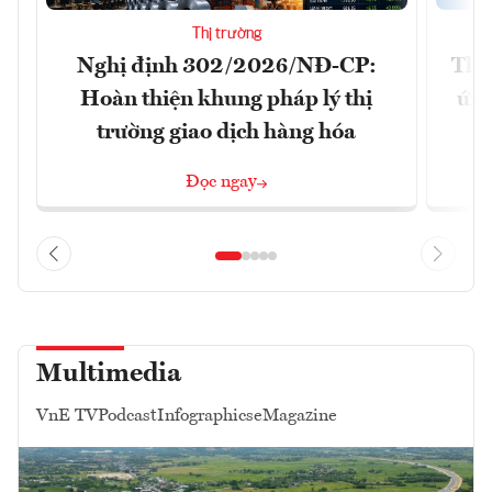
Thị trường
Nghị định 302/2026/NĐ-CP:
Tha
Hoàn thiện khung pháp lý thị
ứng
trường giao dịch hàng hóa
Đọc ngay
Multimedia
VnE TV
Podcast
Infographics
eMagazine