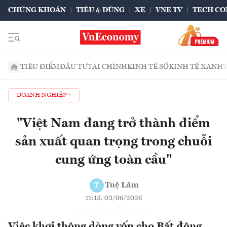
CHỨNG KHOÁN
TIÊU & DÙNG
XE
VNE TV
TECH CO
TIÊU ĐIỂM
ĐẦU TƯ
TÀI CHÍNH
KINH TẾ SỐ
KINH TẾ XANH
DOANH NGHIỆP
"Việt Nam đang trở thành điểm
sản xuất quan trọng trong chuỗi
cung ứng toàn cầu"
Tuệ Lâm
T
11:13, 03/06/2026
Việc khơi thông dòng vốn cho Bất động