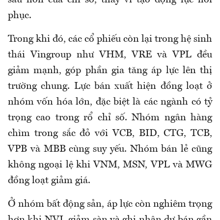
sâu hơn của chỉ số, thay vì tạo động lực hồi
phục.
Trong khi đó, các cổ phiếu còn lại trong hệ sinh
thái Vingroup như VHM, VRE và VPL đều
giảm mạnh, góp phần gia tăng áp lực lên thị
trường chung. Lực bán xuất hiện đồng loạt ở
nhóm vốn hóa lớn, đặc biệt là các ngành có tỷ
trọng cao trong rổ chỉ số. Nhóm ngân hàng
chìm trong sắc đỏ với VCB, BID, CTG, TCB,
VPB và MBB cùng suy yếu. Nhóm bán lẻ cũng
không ngoại lệ khi VNM, MSN, VPL và MWG
đồng loạt giảm giá.
Ở nhóm bất động sản, áp lực còn nghiêm trọng