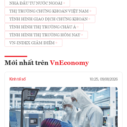
NHÀ ĐẦU TƯ NƯỚC NGOÀI
THỊ TRƯỜNG CHỨNG KHOÁN VIỆT NAM
TÌNH HÌNH GIAO DỊCH CHỨNG KHOÁN
TÌNH HÌNH THỊ TRƯỜNG CHÂU Á
TÌNH HÌNH THỊ TRƯỜNG HÔM NAY
VN-INDEX GIẢM ĐIỂM
Mới nhất trên
VnEconomy
Kinh tế số
10:25, 09/08/2026