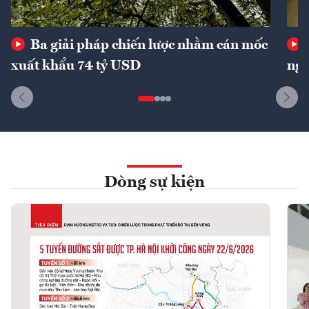
Ba giải pháp chiến lược nhằm cán mốc
xuất khẩu 74 tỷ USD
ngu
Dòng sự kiện