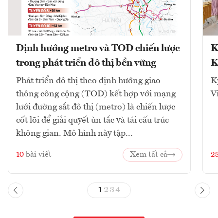
Định hướng metro và TOD chiến lược
K
trong phát triển đô thị bền vững
K
Phát triển đô thị theo định hướng giao
K
thông công cộng (TOD) kết hợp với mạng
V
lưới đường sắt đô thị (metro) là chiến lược
cốt lõi để giải quyết ùn tắc và tái cấu trúc
không gian. Mô hình này tập...
10
bài viết
Xem tất cả
2
1
2
3
4