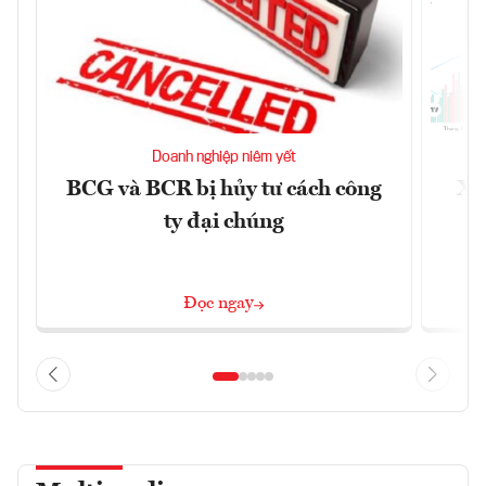
Doanh nghiệp niêm yết
BCG và BCR bị hủy tư cách công
Xu
ty đại chúng
Đọc ngay