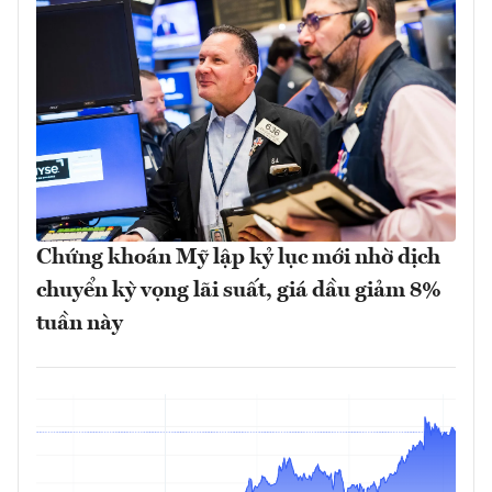
Chứng khoán Mỹ lập kỷ lục mới nhờ dịch
chuyển kỳ vọng lãi suất, giá dầu giảm 8%
tuần này