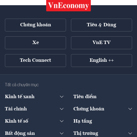
Chứng khoán
Tiêu & Dùng
Xe
VnE TV
Tech Connect
English ++
Tất cả chuyên mục
Kinh tế xanh
Tiêu điểm
Chuyển động xanh
Tài chính
Chứng khoán
Pháp lý
Ngân hàng
Doanh nghiệp niêm yết
Kinh tế số
Hạ tầng
Thương hiệu xanh
Thị trường vốn
Thị trường
Sản phẩm - Thị trường
Bất động sản
Thị trường
Diễn đàn