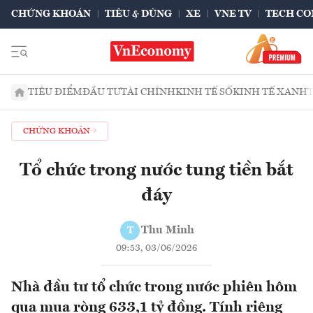
CHỨNG KHOÁN
TIÊU & DÙNG
XE
VNE TV
TECH CO
TIÊU ĐIỂM
ĐẦU TƯ
TÀI CHÍNH
KINH TẾ SỐ
KINH TẾ XANH
CHỨNG KHOÁN
Tổ chức trong nước tung tiền bắt
đáy
Thu Minh
T
09:53, 03/06/2026
Nhà đầu tư tổ chức trong nước phiên hôm
qua mua ròng 633,1 tỷ đồng. Tính riêng