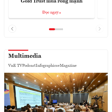
Gold Trust mua ròng mạnh
Đọc ngay
Multimedia
VnE TV
Podcast
Infographics
eMagazine