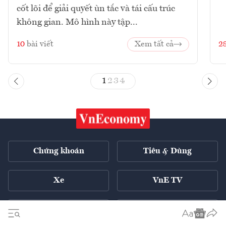
cốt lõi để giải quyết ùn tắc và tái cấu trúc
không gian. Mô hình này tập...
10
bài viết
Xem tất cả
2
1
2
3
4
Chứng khoán
Tiêu & Dùng
Xe
VnE TV
Tech Connect
English ++