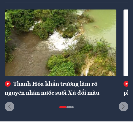
Thanh Hóa khẩn trương làm rõ
nguyên nhân nước suối Xú đổi màu
phí