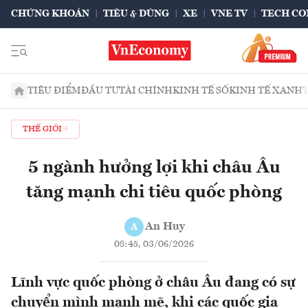
CHỨNG KHOÁN
TIÊU & DÙNG
XE
VNE TV
TECH CO
TIÊU ĐIỂM
ĐẦU TƯ
TÀI CHÍNH
KINH TẾ SỐ
KINH TẾ XANH
THẾ GIỚI
5 ngành hưởng lợi khi châu Âu
tăng mạnh chi tiêu quốc phòng
An Huy
A
08:45, 03/06/2026
Lĩnh vực quốc phòng ở châu Âu đang có sự
chuyển mình mạnh mẽ, khi các quốc gia