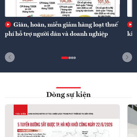
Giãn, hoãn, miễn giảm hàng loạt thuế
phí hỗ trợ người dân và doanh nghiệp
kin
Dòng sự kiện