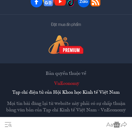
Đặt mua ấn phẩm
Bản quyền thuộc về
VnEconomy
Tạp chí điện tử của Hội Khoa học Kinh tế Việt Nam
Mọi tin bài đăng lại từ website này phải có sự chấp thuận
bằng văn bản của
Tạp chí Kinh tế Việt Nam - VnEconomy
Các trang liên kết ra ngoài sẽ được mở ra ở cửa sổ mới.
VnEconomy không chịu trách nhiệm nội dung các trang