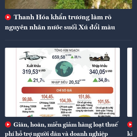
Thanh Hóa khẩn trương làm rõ
nguyên nhân nước suối Xú đổi màu
Giãn, hoãn, miễn giảm hàng loạt thuế
phí hỗ trợ người dân và doanh nghiệp
kin