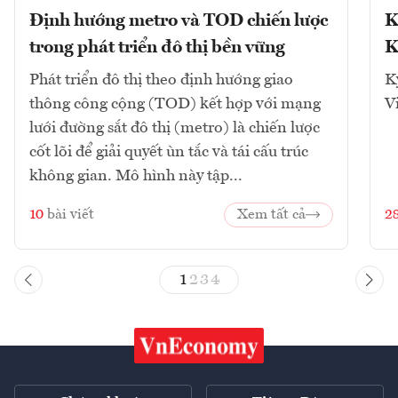
Định hướng metro và TOD chiến lược
K
trong phát triển đô thị bền vững
K
Phát triển đô thị theo định hướng giao
K
thông công cộng (TOD) kết hợp với mạng
V
lưới đường sắt đô thị (metro) là chiến lược
cốt lõi để giải quyết ùn tắc và tái cấu trúc
không gian. Mô hình này tập...
10
bài viết
Xem tất cả
2
1
2
3
4