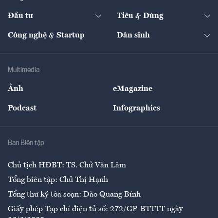
Start-up
Dự án
Công nghiệp
Chuyển động 24h
Đối thoại
The Guide
Video
Đầu tư
Tiêu & Dùng
Quản trị số
Cafe BĐS
Thị trường
Kinh doanh
Kết nối
Tạp chí kinh tế Việt Nam
eMagazine
Nhà đầu tư
Du lịch
Công nghệ & Startup
Dân sinh
Tư vấn
Nông sản
Doanh nhân
Tư vấn Tiêu & Dùng
Infographics
Hạ tầng
Sức khỏe
Khung pháp lý
Doanh nghiệp
Địa phương
Thị trường
Bảo hiểm
Multimedia
Sự kiện
Nhân lực
Ảnh
eMagazine
Đẹp +
An sinh
Podcast
Infographics
Giải trí
Y tế
Nhà
Ban Biên tập
Ẩm thực
Chủ tịch HĐBT: TS. Chử Văn Lâm
Tổng biên tập: Chử Thị Hạnh
Tổng thư ký tòa soạn: Đào Quang Bính
Giấy phép Tạp chí điện tử số: 272/GP-BTTTT ngày