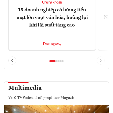
Chứng khoán
15 doanh nghiệp có lượng tiền
C
mặt lớn vượt vốn hóa, hưởng lợi
Nam
khi lãi suất tăng cao
Đọc ngay
Multimedia
VnE TV
Podcast
Infographics
eMagazine