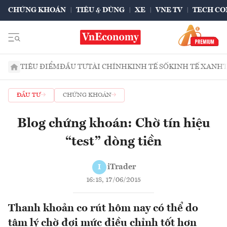
CHỨNG KHOÁN
TIÊU & DÙNG
XE
VNE TV
TECH CO
TIÊU ĐIỂM
ĐẦU TƯ
TÀI CHÍNH
KINH TẾ SỐ
KINH TẾ XANH
ĐẦU TƯ
CHỨNG KHOÁN
Blog chứng khoán: Chờ tín hiệu
“test” dòng tiền
iTrader
I
16:18, 17/06/2015
Thanh khoản co rút hôm nay có thể do
tâm lý chờ đợi mức điều chỉnh tốt hơn