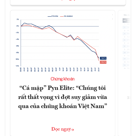
Chứng khoán
“Cá mập” Pyn Elite: “Chúng tôi
15
rất thất vọng vì đợt suy giảm vừa
mặt
qua của chứng khoán Việt Nam”
Đọc ngay