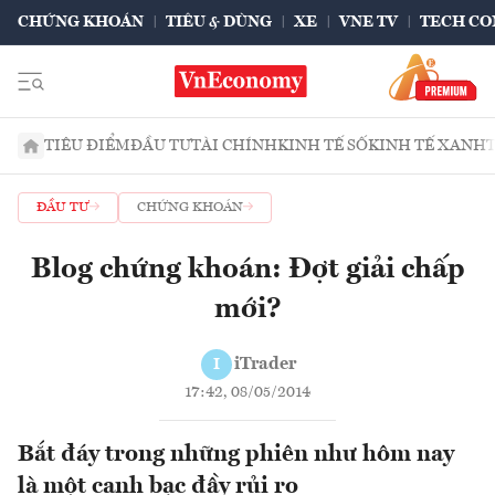
CHỨNG KHOÁN
TIÊU & DÙNG
XE
VNE TV
TECH CO
TIÊU ĐIỂM
ĐẦU TƯ
TÀI CHÍNH
KINH TẾ SỐ
KINH TẾ XANH
ĐẦU TƯ
CHỨNG KHOÁN
Blog chứng khoán: Đợt giải chấp
mới?
iTrader
I
17:42, 08/05/2014
Bắt đáy trong những phiên như hôm nay
là một canh bạc đầy rủi ro