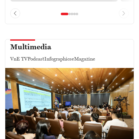
Multimedia
VnE TV
Podcast
Infographics
eMagazine