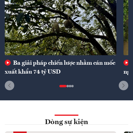
Ba giải pháp chiến lược nhằm cán mốc
xuất khẩu 74 tỷ USD
ngu
Dòng sự kiện