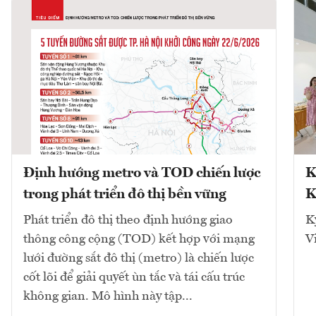
Định hướng metro và TOD chiến lược
K
trong phát triển đô thị bền vững
K
Phát triển đô thị theo định hướng giao
K
thông công cộng (TOD) kết hợp với mạng
V
lưới đường sắt đô thị (metro) là chiến lược
cốt lõi để giải quyết ùn tắc và tái cấu trúc
không gian. Mô hình này tập...