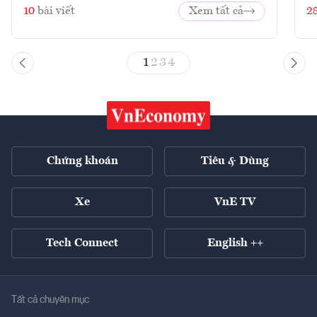
10
bài viết
Xem tất cả
2
1
2
3
4
Chứng khoán
Tiêu & Dùng
Xe
VnE TV
Tech Connect
English ++
Tất cả chuyên mục