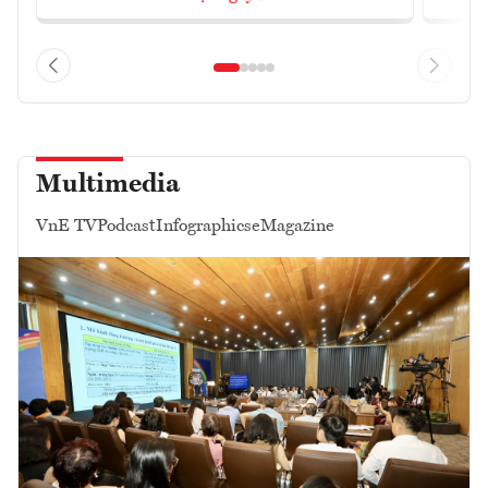
Multimedia
VnE TV
Podcast
Infographics
eMagazine