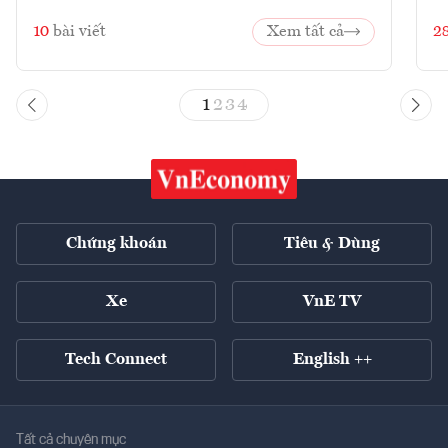
10
bài viết
Xem tất cả
2
1
2
3
4
Chứng khoán
Tiêu & Dùng
Xe
VnE TV
Tech Connect
English ++
Tất cả chuyên mục