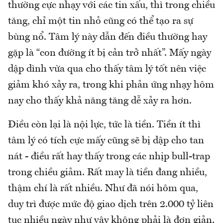
thường cực nhạy với các tin xấu, thì trong chiều
tăng, chỉ một tin nhỏ cũng có thể tạo ra sự
bùng nổ. Tâm lý này dẫn đến điều thường hay
gặp là “con đường ít bị cản trở nhất”. Mấy ngày
dập dình vừa qua cho thấy tâm lý tốt nên việc
giảm khó xảy ra, trong khi phản ứng nhạy hôm
nay cho thấy khả năng tăng dễ xảy ra hơn.
Điều còn lại là nội lực, tức là tiền. Tiền ít thì
tâm lý có tích cực mấy cũng sẽ bị dập cho tan
nát - điều rất hay thấy trong các nhịp bull-trap
trong chiều giảm. Rất may là tiền đang nhiều,
thậm chí là rất nhiều. Như đã nói hôm qua,
duy trì được mức độ giao dịch trên 2.000 tỷ liên
tục nhiều ngày như vậy không phải là đơn giản.