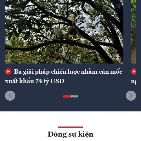
Ba giải pháp chiến lược nhằm cán mốc
xuất khẩu 74 tỷ USD
ngu
Dòng sự kiện