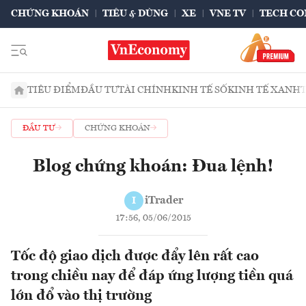
CHỨNG KHOÁN
TIÊU & DÙNG
XE
VNE TV
TECH CO
TIÊU ĐIỂM
ĐẦU TƯ
TÀI CHÍNH
KINH TẾ SỐ
KINH TẾ XANH
ĐẦU TƯ
CHỨNG KHOÁN
Blog chứng khoán: Đua lệnh!
iTrader
I
17:56, 05/06/2015
Tốc độ giao dịch được đẩy lên rất cao
trong chiều nay để đáp ứng lượng tiền quá
lớn đổ vào thị trường