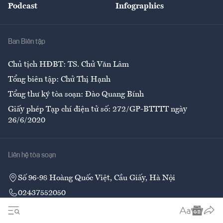
Podcast
Infographics
Giải trí
Y tế
Nhà
Ban Biên tập
Ẩm thực
Chủ tịch HĐBT: TS. Chử Văn Lâm
Tổng biên tập: Chử Thị Hạnh
Tổng thư ký tòa soạn: Đào Quang Bính
Giấy phép Tạp chí điện tử số: 272/GP-BTTTT ngày
26/6/2020
Liên hệ tòa soạn
Số 96-98 Hoàng Quốc Việt, Cầu Giấy, Hà Nội
02437552050
Liên hệ quảng cáo