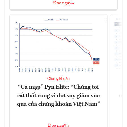
Đọc ngay
Chứng khoán
“Cá mập” Pyn Elite: “Chúng tôi
15
rất thất vọng vì đợt suy giảm vừa
mặt
qua của chứng khoán Việt Nam”
Đọc ngay