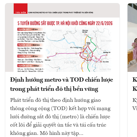
Định hướng metro và TOD chiến lược
K
trong phát triển đô thị bền vững
K
Phát triển đô thị theo định hướng giao
K
thông công cộng (TOD) kết hợp với mạng
V
lưới đường sắt đô thị (metro) là chiến lược
cốt lõi để giải quyết ùn tắc và tái cấu trúc
không gian. Mô hình này tập...