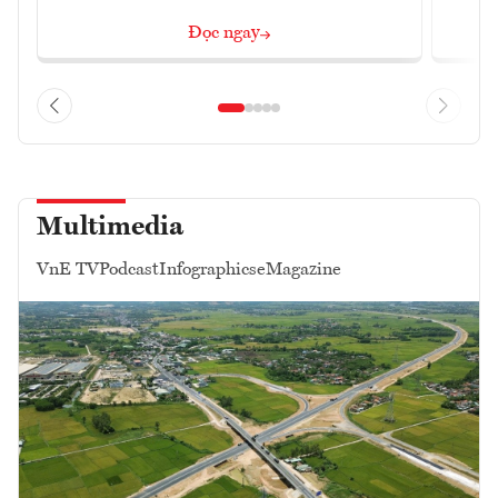
Đọc ngay
Multimedia
VnE TV
Podcast
Infographics
eMagazine