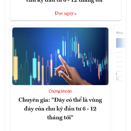
chu kỳ đầu tư 6 - 12 tháng tới"
Đọc ngay
Chứng khoán
Chuyên gia: "Đây có thể là vùng
Dò
đáy của chu kỳ đầu tư 6 - 12
Đà
tháng tới"