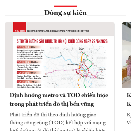
Dòng sự kiện
Định hướng metro và TOD chiến lược
K
trong phát triển đô thị bền vững
K
Phát triển đô thị theo định hướng giao
K
thông công cộng (TOD) kết hợp với mạng
V
lưới đường sắt đô thị (metro) là chiến lược