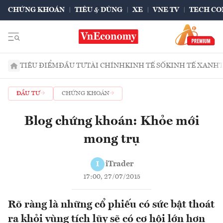
CHỨNG KHOÁN
TIÊU & DÙNG
XE
VNE TV
TECH CO
TIÊU ĐIỂM
ĐẦU TƯ
TÀI CHÍNH
KINH TẾ SỐ
KINH TẾ XANH
ĐẦU TƯ
CHỨNG KHOÁN
Blog chứng khoán: Khỏe mới
mong trụ
iTrader
I
17:00, 27/07/2015
Rõ ràng là những cổ phiếu có sức bật thoát
ra khỏi vùng tích lũy sẽ có cơ hội lớn hơn