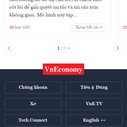
cốt lõi để giải quyết ùn tắc và tái cấu trúc
không gian. Mô hình này tập...
10
bài viết
Xem tất cả
2
1
2
3
4
Chứng khoán
Tiêu & Dùng
Xe
VnE TV
Tech Connect
English ++