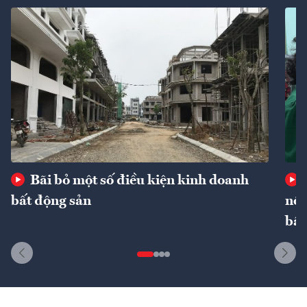
Bãi bỏ một số điều kiện kinh doanh
bất động sản
nôn
bất