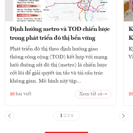
Định hướng metro và TOD chiến lược
K
trong phát triển đô thị bền vững
K
Phát triển đô thị theo định hướng giao
K
thông công cộng (TOD) kết hợp với mạng
V
lưới đường sắt đô thị (metro) là chiến lược
cốt lõi để giải quyết ùn tắc và tái cấu trúc
không gian. Mô hình này tập...
10
bài viết
Xem tất cả
2
1
2
3
4