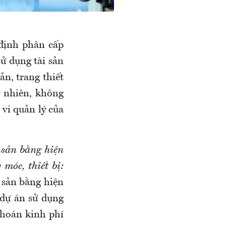
định phân cấp
ử dụng tài sản
ản, trang thiết
y nhiên, không
 vi quản lý của
 sản bằng hiện
móc, thiết bị:
i sản bằng hiện
a dự án sử dụng
khoán kinh phí