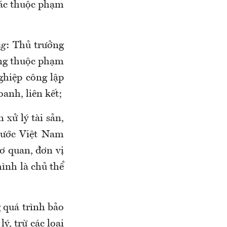
hác thuộc phạm
ng
: Thủ trưởng
công thuộc phạm
nghiệp công lập
anh, liên kết;
 xử lý tài sản,
nước Việt Nam
ơ quan, đơn vị
ình là chủ thể
g quá trình bảo
ý, trừ các loại