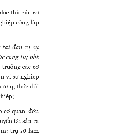
đặc thù của cơ
ghiệp công lập
 tại đơn vị sự
ác công tư; phê
 trưởng các cơ
ơn vị sự nghiệp
hương thức đối
ghiệp;
o cơ quan, đơn
uyển tài sản ra
gồm: trụ sở làm