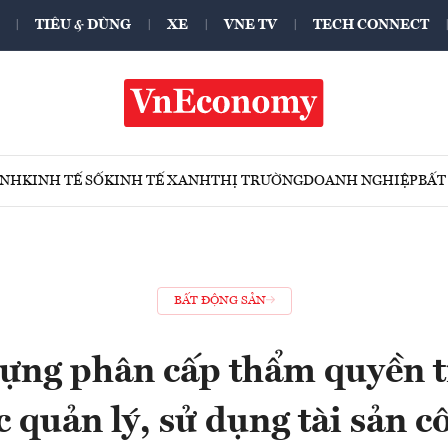
TIÊU & DÙNG
XE
VNE TV
TECH CONNECT
ÍNH
KINH TẾ SỐ
KINH TẾ XANH
THỊ TRƯỜNG
DOANH NGHIỆP
BẤT
BẤT ĐỘNG SẢN
ựng phân cấp thẩm quyền t
c quản lý, sử dụng tài sản c