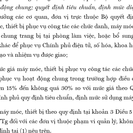
động chung; quyết định tiêu chuẩn, định mức di
ưởng các cơ quan, đơn vị trực thuộc Bộ quyết đ
 thiết bị phục vụ công tác các chức danh, máy móc
chung trang bị tại phòng làm việc, hoặc bổ sun
 khác để phục vụ Chính phủ điện tử, số hóa, khoa h
tạo và nhiệm vụ được giao;
c giá máy móc, thiết bị phục vụ công tác các ch
 phục vụ hoạt động chung trong trường hợp điều
rên 15% đến không quá 30% so với mức giá theo Q
nh phủ quy định tiêu chuẩn, định mức sử dụng máy 
máy móc, thiết bị theo quy định tại khoản 3 Điều 
g đối với các đơn vị thuộc phạm vi quản lý, khô
ịnh tại (1) nêu trên.