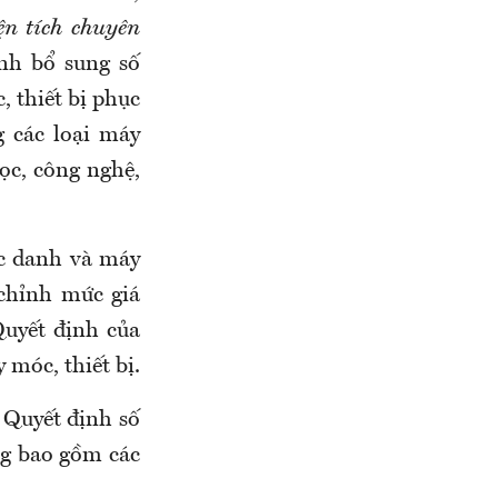
ện tích chuyên
ịnh bổ sung số
, thiết bị phục
g các loại máy
ọc, công nghệ,
ức danh và máy
 chỉnh mức giá
uyết định của
móc, thiết bị.
5 Quyết định số
ng bao gồm các