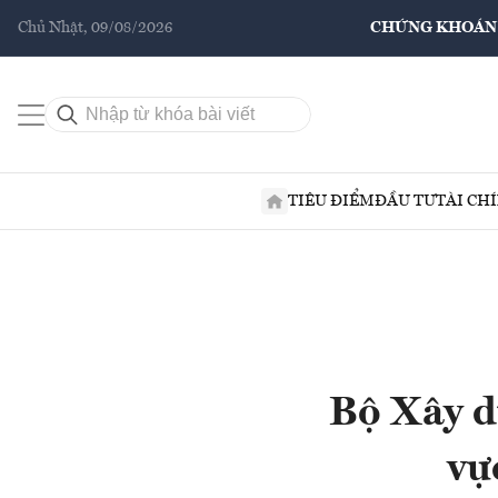
Chủ Nhật, 09/08/2026
CHỨNG KHOÁN
TIÊU ĐIỂM
ĐẦU TƯ
TÀI CH
Bộ Xây d
vự