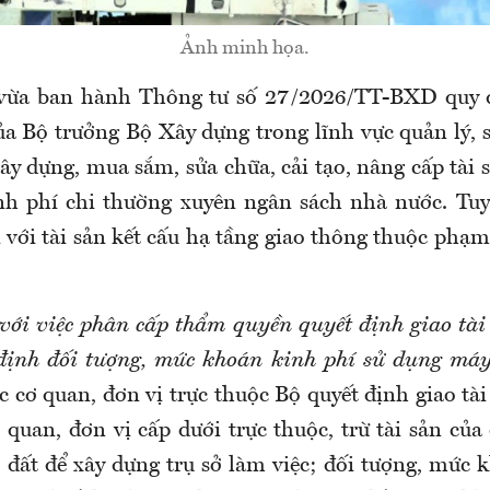
Ảnh minh họa.
vừa ban hành Thông tư số 27/2026/TT-BXD quy 
a Bộ trưởng Bộ Xây dựng trong lĩnh vực quản lý, s
ây dựng, mua sắm, sửa chữa, cải tạo, nâng cấp tài s
nh phí chi thường xuyên ngân sách nhà nước. Tu
 với tài sản kết cấu hạ tầng giao thông thuộc phạm
với việc
phân cấp thẩm quyền quyết định giao tài
định đối tượng, mức khoán kinh phí sử dụng máy 
 cơ quan, đơn vị trực thuộc Bộ quyết định giao tà
 quan, đơn vị cấp dưới trực thuộc, trừ tài sản củ
 đất để xây dựng trụ sở làm việc; đối tượng, mức 