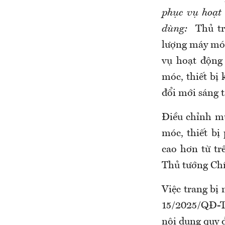
phục vụ hoạt 
dùng:
Thủ tr
lượng máy móc,
vụ hoạt động 
móc, thiết bị
đổi mới sáng 
Điều chỉnh mứ
móc, thiết bị
cao hơn từ t
Thủ tướng Chí
Việc trang bị 
15/2025/QĐ-TT
nội dung quy đ