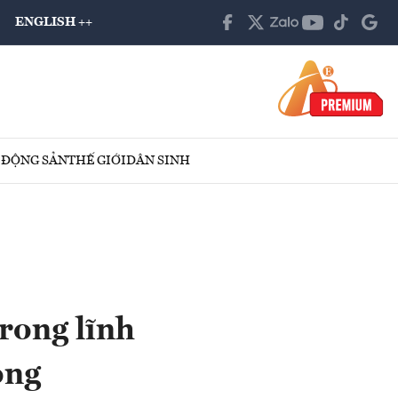
ENGLISH ++
 ĐỘNG SẢN
THẾ GIỚI
DÂN SINH
rong lĩnh
ông