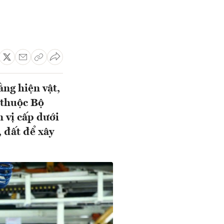
ằng hiện vật,
 thuộc Bộ
n vị cấp dưới
, đất để xây