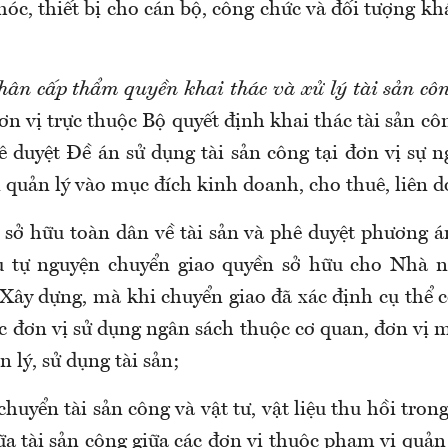
óc, thiết bị cho cán bộ, công chức và đối tượng k
phân cấp thẩm quyền khai thác và xử lý tài sản cô
ơn vị trực thuộc Bộ quyết định khai thác tài sản 
ê duyệt Đề án sử dụng tài sản công tại đơn vị sự 
quản lý vào mục đích kinh doanh, cho thuê, liên do
sở hữu toàn dân về tài sản và phê duyệt phương án
u tự nguyện chuyển giao quyền sở hữu cho Nhà 
Xây dựng, mà khi chuyển giao đã xác định cụ thể c
c đơn vị sử dụng ngân sách thuộc cơ quan, đơn vị m
n lý, sử dụng tài sản;
chuyển tài sản công và vật tư, vật liệu thu hồi tron
a tài sản công giữa các đơn vị thuộc phạm vi quản l