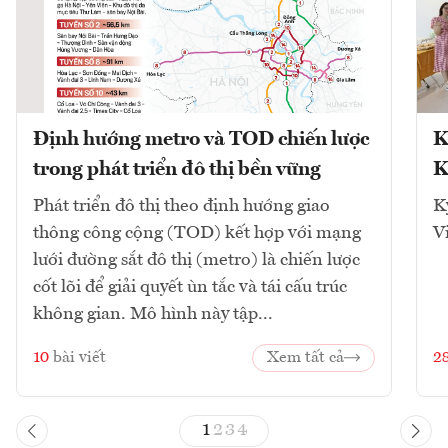
Định hướng metro và TOD chiến lược
K
trong phát triển đô thị bền vững
K
Phát triển đô thị theo định hướng giao
K
thông công cộng (TOD) kết hợp với mạng
V
lưới đường sắt đô thị (metro) là chiến lược
cốt lõi để giải quyết ùn tắc và tái cấu trúc
không gian. Mô hình này tập...
10
bài viết
Xem tất cả
2
1
2
3
4