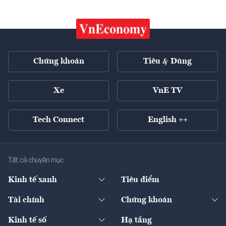
Chứng khoán
Tiêu & Dùng
Xe
VnE TV
Tech Connect
English ++
Tất cả chuyên mục
Kinh tế xanh
Tiêu điểm
Chuyển động xanh
Tài chính
Chứng khoán
Pháp lý
Ngân hàng
Doanh nghiệp niêm yết
Kinh tế số
Hạ tầng