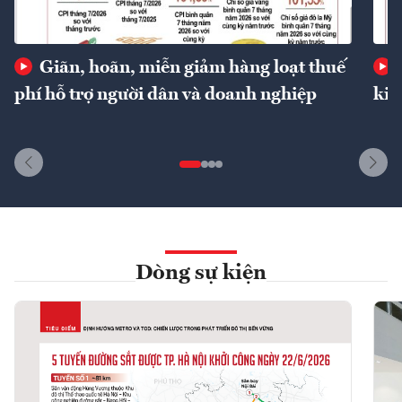
Giãn, hoãn, miễn giảm hàng loạt thuế
phí hỗ trợ người dân và doanh nghiệp
kin
Dòng sự kiện