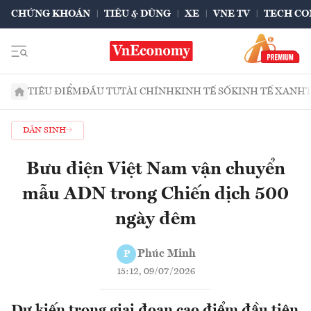
CHỨNG KHOÁN
TIÊU & DÙNG
XE
VNE TV
TECH CO
TIÊU ĐIỂM
ĐẦU TƯ
TÀI CHÍNH
KINH TẾ SỐ
KINH TẾ XANH
DÂN SINH
Bưu điện Việt Nam vận chuyển
mẫu ADN trong Chiến dịch 500
ngày đêm
Phúc Minh
P
15:12, 09/07/2026
Dự kiến trong giai đoạn cao điểm đầu tiên