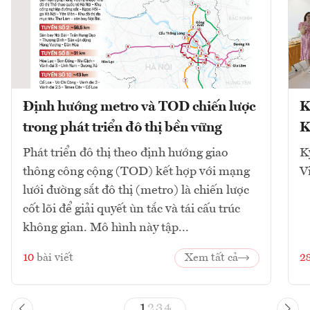
Định hướng metro và TOD chiến lược
K
trong phát triển đô thị bền vững
K
Phát triển đô thị theo định hướng giao
K
thông công cộng (TOD) kết hợp với mạng
V
lưới đường sắt đô thị (metro) là chiến lược
cốt lõi để giải quyết ùn tắc và tái cấu trúc
không gian. Mô hình này tập...
10
bài viết
Xem tất cả
2
1
2
3
4