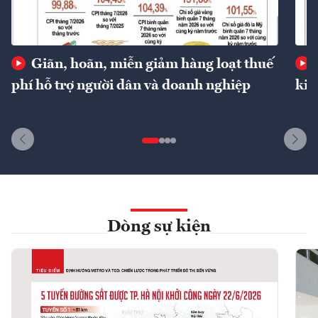
Giãn, hoãn, miễn giảm hàng loạt thuế
phí hỗ trợ người dân và doanh nghiệp
kin
Dòng sự kiện