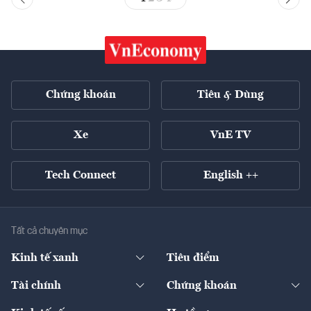
Chứng khoán
Tiêu & Dùng
Xe
VnE TV
Tech Connect
English ++
Tất cả chuyên mục
Kinh tế xanh
Tiêu điểm
Chuyển động xanh
Tài chính
Chứng khoán
Pháp lý
Ngân hàng
Doanh nghiệp niêm yết