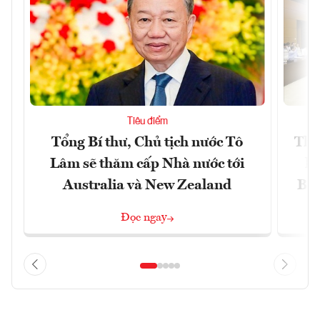
Tiêu điểm
Tổng Bí thư, Chủ tịch nước Tô
Thố
Lâm sẽ thăm cấp Nhà nước tới
lậ
Australia và New Zealand
Bắc
Đọc ngay