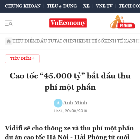
CHỨNG KHOÁN
TIÊU & DÙNG
XE
VNE TV
TECH CO
TIÊU ĐIỂM
ĐẦU TƯ
TÀI CHÍNH
KINH TẾ SỐ
KINH TẾ XANH
TIÊU ĐIỂM
Cao tốc “45.000 tỷ” bắt đầu thu
phí một phần
Anh Minh
A
11:51, 20/05/2015
Vidifi sẽ cho thông xe và thu phí một phần
dự án cao tốc Hà Nội - Hải Phòng từ cuối