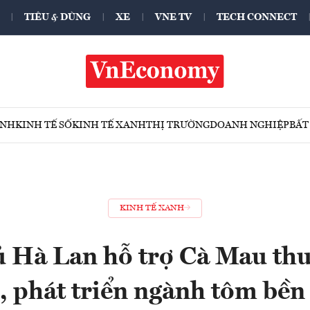
TIÊU & DÙNG
XE
VNE TV
TECH CONNECT
ÍNH
KINH TẾ SỐ
KINH TẾ XANH
THỊ TRƯỜNG
DOANH NGHIỆP
BẤT
KINH TẾ XANH
 Hà Lan hỗ trợ Cà Mau thu
, phát triển ngành tôm bền