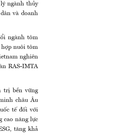
 lý ngành thủy
 dân và doanh
đổi ngành tôm
 hợp nuôi tôm
etnam nghiên
hoàn RAS-IMTA
 trị bền vững
 minh châu Âu
uốc tế đối với
g cao năng lực
ESG, tăng khả