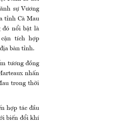
Lãnh sự Vương
ữa tỉnh Cà Mau
 đó nổi bật là
 cận tích hợp
địa bàn tỉnh.
iểm tương đồng
Marteaux
nhấn
au trong thời
ến hợp tác đầu
ới biến đổi khí