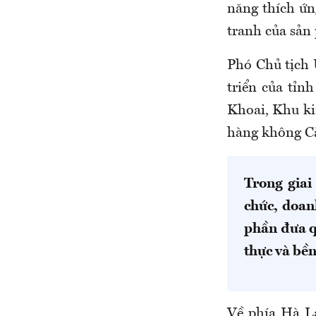
năng thích ứng
tranh của sản
Phó Chủ tịc
triển của tỉn
Khoai, Khu ki
hàng không C
Trong giai
chức, doan
phần đưa qu
thực và bề
Về phía Hà L