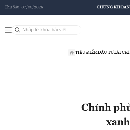
Thứ Sáu, 07/08/2026
CHỨNG KHOÁN
TIÊU ĐIỂM
ĐẦU TƯ
TÀI CH
Chính phủ
xanh