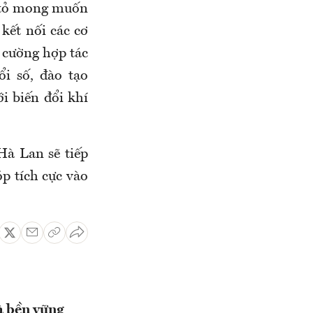
y tỏ mong muốn
kết nối các cơ
 cường hợp tác
ổi số, đào tạo
i biến đổi khí
Hà Lan sẽ tiếp
óp tích cực vào
à bền vững