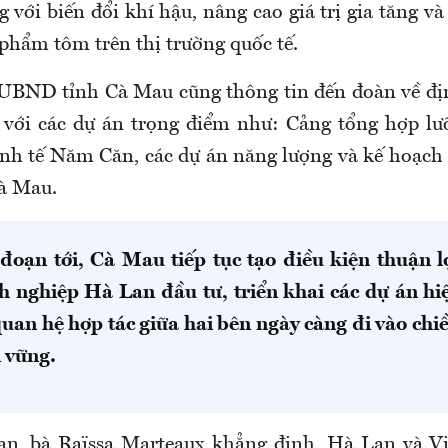
 với biến đổi khí hậu, nâng cao giá trị gia tăng v
 phẩm tôm trên thị trường quốc tế.
h UBND tỉnh Cà Mau
cũng
thông tin đến đoàn về đ
h với các dự án trọng điểm như: Cảng tổng hợp 
nh tế Năm Căn, các dự án năng lượng và kế hoạc
à Mau.
 đoạn tới, Cà Mau tiếp tục tạo điều kiện thuận lợ
h nghiệp Hà Lan đầu tư, triển khai các dự án hi
an hệ hợp tác giữa hai bên ngày càng đi vào chiề
n vững.
an, bà
Raïssa
Marteaux
khẳng định, Hà Lan và Vi