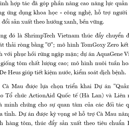
ình hợp tác đã góp phần nâng cao năng lực quản
ờng ứng dụng khoa học - công nghệ, hỗ trợ người
 đổi sản xuất theo hướng xanh, bền vững.
ong đó là
ShrimpTech
Vietnam thúc đẩy chuyển 
t thải ròng bằng "0"; mô hình
TomGoxy
Zero kết
h với phục hồi rừng ngập mặn; dự án
AquaGene
Vi
o giống tôm chất lượng cao; mô hình nuôi tuần 
De Heus giúp tiết kiệm nước, kiểm soát dịch bệnh.
Cà Mau được lựa chọn triển khai Dự án "Quản
o Tổ chức ActionAid Quốc tế (Hà Lan) và Liên
là minh chứng cho sự quan tâm của các đối tác q
 tỉnh. Dự án được kỳ vọng sẽ hỗ trợ Cà Mau nân
nh hàng tôm, thúc đẩy sản xuất theo tiêu chuẩn 