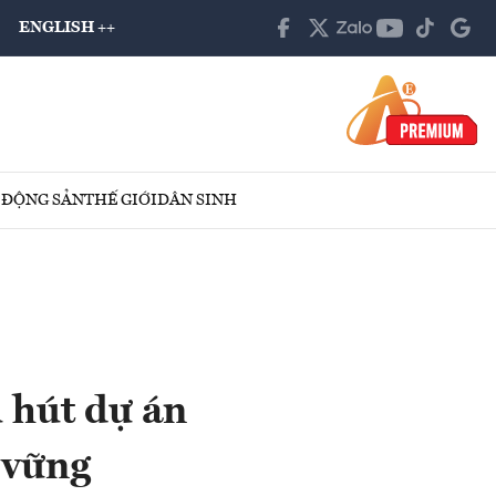
ENGLISH ++
 ĐỘNG SẢN
THẾ GIỚI
DÂN SINH
 hút dự án
 vững