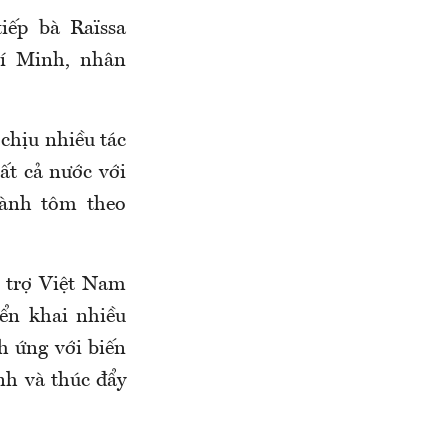
tiếp bà
Raïssa
í Minh, nhân
 chịu nhiều tác
ất cả nước với
gành tôm theo
 trợ Việt Nam
ển khai nhiều
h ứng với biến
nh và thúc đẩy