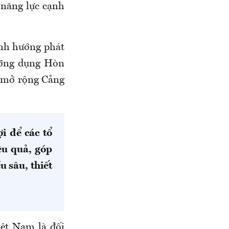
à năng lực cạnh
ịnh hướng phát
lưỡng dụng Hòn
h mở rộng Cảng
i để các tổ
ệu quả, góp
u sâu, thiết
ệt Nam là đối