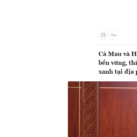
Cà Mau và Hà
bền vững, th
xanh tại địa