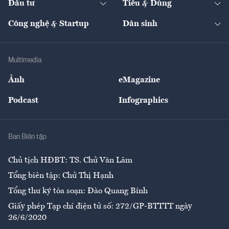
Đầu tư
Tiêu & Dùng
Quản trị số
Cafe BĐS
Thị trường
Kinh doanh
Kết nối
Tạp chí kinh tế Việt Nam
eMagazine
Nhà đầu tư
Du lịch
Công nghệ & Startup
Dân sinh
Tư vấn
Nông sản
Doanh nhân
Tư vấn Tiêu & Dùng
Infographics
Hạ tầng
Sức khỏe
Khung pháp lý
Doanh nghiệp
Địa phương
Thị trường
Bảo hiểm
Multimedia
Sự kiện
Nhân lực
Ảnh
eMagazine
Đẹp +
An sinh
Podcast
Infographics
Giải trí
Y tế
Nhà
Ban Biên tập
Ẩm thực
Chủ tịch HĐBT: TS. Chử Văn Lâm
Tổng biên tập: Chử Thị Hạnh
Tổng thư ký tòa soạn: Đào Quang Bính
Giấy phép Tạp chí điện tử số: 272/GP-BTTTT ngày
26/6/2020