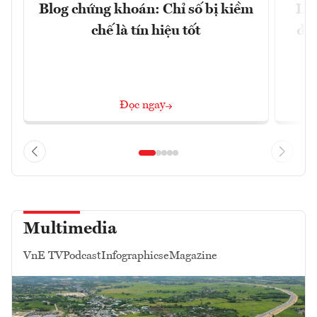
Blog chứng khoán: Chỉ số bị kiềm
Lợ
chế là tín hiệu tốt
đị
Đọc ngay
Multimedia
VnE TV
Podcast
Infographics
eMagazine