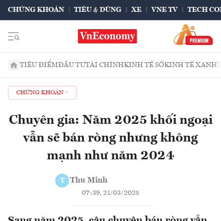
CHỨNG KHOÁN
TIÊU & DÙNG
XE
VNE TV
TECH CO
TIÊU ĐIỂM
ĐẦU TƯ
TÀI CHÍNH
KINH TẾ SỐ
KINH TẾ XANH
CHỨNG KHOÁN
Chuyên gia: Năm 2025 khối ngoại
vẫn sẽ bán ròng nhưng không
mạnh như năm 2024
Thu Minh
T
07:39, 21/03/2025
Sang năm 2025, câu chuyện bán ròng vẫn