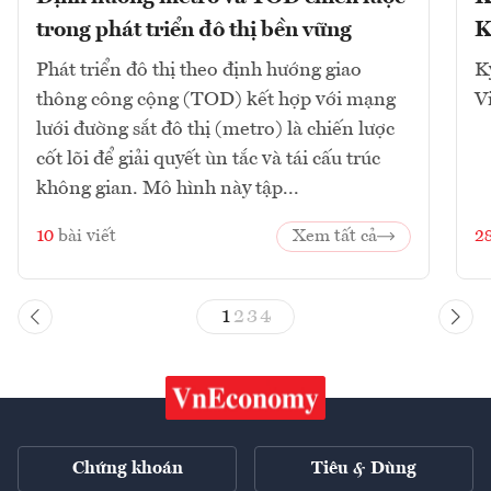
trong phát triển đô thị bền vững
K
Phát triển đô thị theo định hướng giao
K
thông công cộng (TOD) kết hợp với mạng
V
lưới đường sắt đô thị (metro) là chiến lược
cốt lõi để giải quyết ùn tắc và tái cấu trúc
không gian. Mô hình này tập...
10
bài viết
Xem tất cả
2
1
2
3
4
Chứng khoán
Tiêu & Dùng