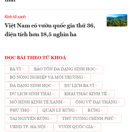
Kinh tế xanh
Việt Nam có vườn quốc gia thứ 36,
diện tích hơn 18,5 nghìn ha
ĐỌC BÀI THEO TỪ KHOÁ
BA VÌ
BẢO TỒN ĐA DẠNG SINH HỌC
BỘ NÔNG NGHIỆP VÀ MÔI TRƯỜNG
ĐA DẠNG SINH HỌC
DU LỊCH BA VÌ
DU LỊCH SINH THÁI
KHAI THÁC KINH TẾ
MÔ HÌNH KINH TẾ XANH
ÔNG VŨ ĐẠI THẮNG
PHÚ THỌ
QUẢN LÝ RỪNG
RỪNG
TÀI NGUYÊN RỪNG
THỦ TƯỚNG CHÍNH PHỦ
UBND TP. HÀ NỘI
VƯỜN QUỐC GIA