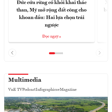
Đức cứu rừng cổ khỏi khai thác
Xá
than, Mỹ mở rộng đất công cho
bảo
khoan dầu: Hai lựa chọn trái
ngược
Đọc ngay
Multimedia
VnE TV
Podcast
Infographics
eMagazine