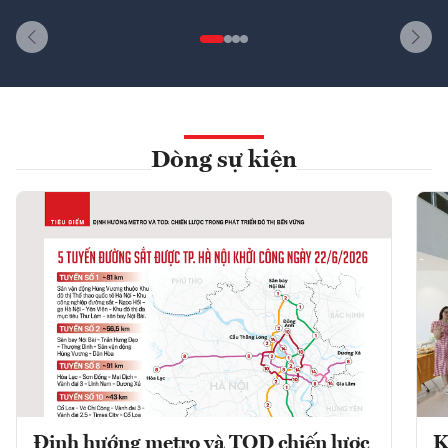
Dòng sự kiện
Định hướng metro và TOD chiến lược
K