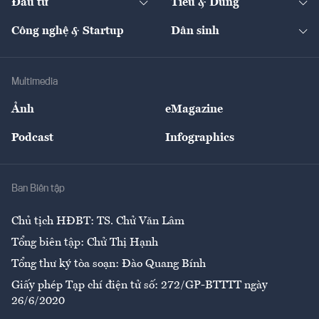
Đầu tư
Tiêu & Dùng
Quản trị số
Cafe BĐS
Thị trường
Kinh doanh
Kết nối
Tạp chí kinh tế Việt Nam
eMagazine
Nhà đầu tư
Du lịch
Công nghệ & Startup
Dân sinh
Tư vấn
Nông sản
Doanh nhân
Tư vấn Tiêu & Dùng
Infographics
Hạ tầng
Sức khỏe
Khung pháp lý
Doanh nghiệp
Địa phương
Thị trường
Bảo hiểm
Multimedia
Sự kiện
Nhân lực
Ảnh
eMagazine
Đẹp +
An sinh
Podcast
Infographics
Giải trí
Y tế
Nhà
Ban Biên tập
Ẩm thực
Chủ tịch HĐBT: TS. Chử Văn Lâm
Tổng biên tập: Chử Thị Hạnh
Tổng thư ký tòa soạn: Đào Quang Bính
Giấy phép Tạp chí điện tử số: 272/GP-BTTTT ngày
26/6/2020