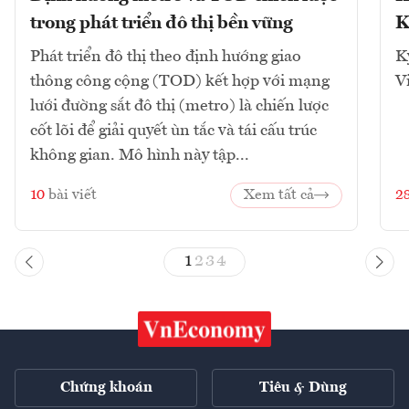
trong phát triển đô thị bền vững
K
Phát triển đô thị theo định hướng giao
K
thông công cộng (TOD) kết hợp với mạng
V
lưới đường sắt đô thị (metro) là chiến lược
cốt lõi để giải quyết ùn tắc và tái cấu trúc
không gian. Mô hình này tập...
10
bài viết
Xem tất cả
2
1
2
3
4
Chứng khoán
Tiêu & Dùng