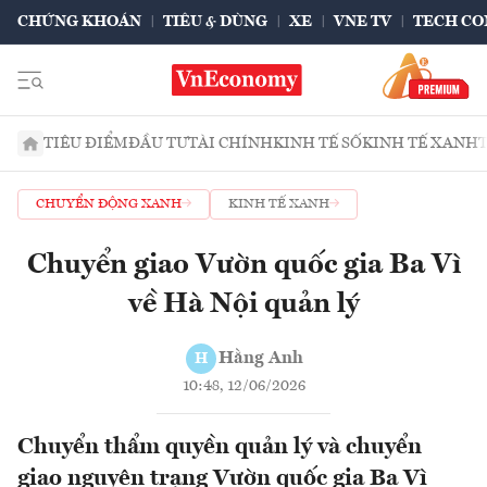
CHỨNG KHOÁN
TIÊU & DÙNG
XE
VNE TV
TECH CO
TIÊU ĐIỂM
ĐẦU TƯ
TÀI CHÍNH
KINH TẾ SỐ
KINH TẾ XANH
CHUYỂN ĐỘNG XANH
KINH TẾ XANH
Chuyển giao Vườn quốc gia Ba Vì
về Hà Nội quản lý
Hằng Anh
H
10:48, 12/06/2026
Chuyển thẩm quyền quản lý và chuyển
giao nguyên trạng Vườn quốc gia Ba Vì