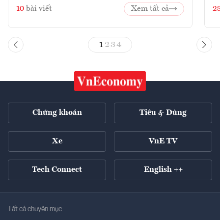
10
bài viết
Xem tất cả
2
1
2
3
4
Chứng khoán
Tiêu & Dùng
Xe
VnE TV
Tech Connect
English ++
Tất cả chuyên mục