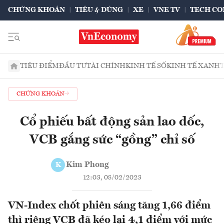
CHỨNG KHOÁN
TIÊU & DÙNG
XE
VNE TV
TECH CO
TIÊU ĐIỂM
ĐẦU TƯ
TÀI CHÍNH
KINH TẾ SỐ
KINH TẾ XANH
CHỨNG KHOÁN
Cổ phiếu bất động sản lao dốc,
VCB gắng sức “gồng” chỉ số
Kim Phong
K
12:03, 08/02/2023
VN-Index chốt phiên sáng tăng 1,66 điểm
thì riêng VCB đã kéo lại 4,1 điểm với mức