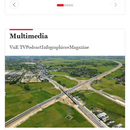
Multimedia
VnE TV
Podcast
Infographics
eMagazine