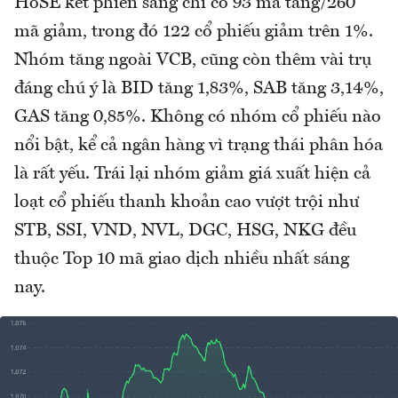
HoSE kết phiên sáng chỉ có 93 mã tăng/260
mã giảm, trong đó 122 cổ phiếu giảm trên 1%.
Nhóm tăng ngoài VCB, cũng còn thêm vài trụ
đáng chú ý là BID tăng 1,83%, SAB tăng 3,14%,
GAS tăng 0,85%. Không có nhóm cổ phiếu nào
nổi bật, kể cả ngân hàng vì trạng thái phân hóa
là rất yếu. Trái lại nhóm giảm giá xuất hiện cả
loạt cổ phiếu thanh khoản cao vượt trội như
STB, SSI, VND, NVL, DGC, HSG, NKG đều
thuộc Top 10 mã giao dịch nhiều nhất sáng
nay.