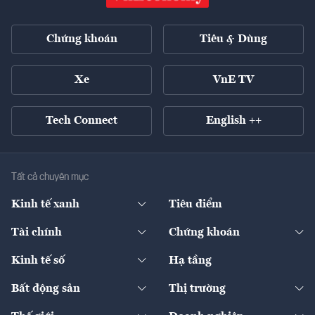
Chứng khoán
Tiêu & Dùng
Xe
VnE TV
Tech Connect
English ++
Tất cả chuyên mục
Kinh tế xanh
Tiêu điểm
Chuyển động xanh
Tài chính
Chứng khoán
Pháp lý
Ngân hàng
Doanh nghiệp niêm yết
Kinh tế số
Hạ tầng
Thương hiệu xanh
Thị trường vốn
Thị trường
Sản phẩm - Thị trường
Bất động sản
Thị trường
Diễn đàn
Thuế
Đầu tư
Tài sản số
Chính sách
Xuất nhập khẩu