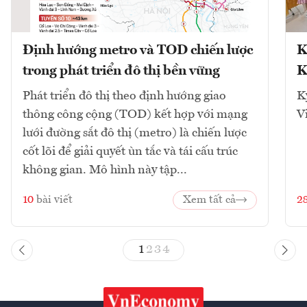
Định hướng metro và TOD chiến lược
K
trong phát triển đô thị bền vững
K
Phát triển đô thị theo định hướng giao
K
thông công cộng (TOD) kết hợp với mạng
V
lưới đường sắt đô thị (metro) là chiến lược
cốt lõi để giải quyết ùn tắc và tái cấu trúc
không gian. Mô hình này tập...
10
bài viết
Xem tất cả
2
1
2
3
4