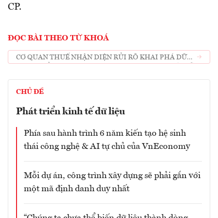
CP.
ĐỌC BÀI THEO TỪ KHOÁ
CƠ QUAN THUẾ NHẬN DIỆN RỦI RÕ KHAI PHÁ DỮ
LIỆU KHỔNG LỒ TỪ 10 TRIỆU HÓA ĐƠN ĐIỆN TỬ MỖI
NGÀY
CHỦ ĐỀ
Phát triển kinh tế dữ liệu
Phía sau hành trình 6 năm kiến tạo hệ sinh
thái công nghệ & AI tự chủ của VnEconomy
Mỗi dự án, công trình xây dựng sẽ phải gắn với
một mã định danh duy nhất