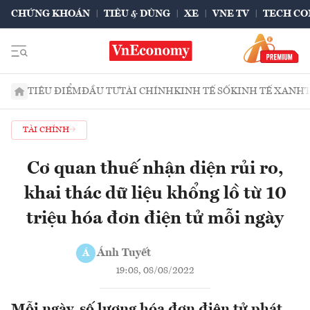
CHỨNG KHOÁN
TIÊU & DÙNG
XE
VNE TV
TECH CO
TIÊU ĐIỂM
ĐẦU TƯ
TÀI CHÍNH
KINH TẾ SỐ
KINH TẾ XANH
TÀI CHÍNH
Cơ quan thuế nhận diện rủi ro,
khai thác dữ liệu khổng lồ từ 10
triệu hóa đơn điện tử mỗi ngày
Ánh Tuyết
Á
19:08, 08/08/2022
Mỗi ngày, số lượng hóa đơn điện tử phát