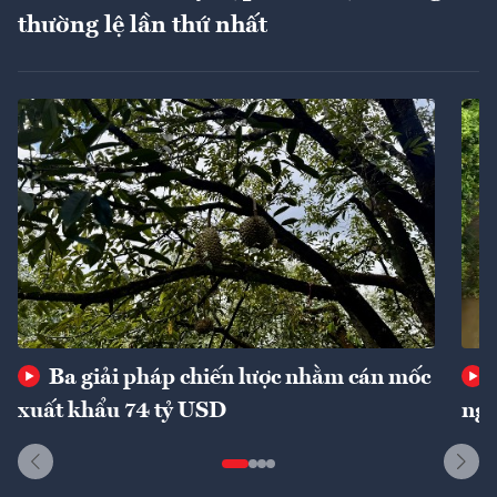
thường lệ lần thứ nhất
Ba giải pháp chiến lược nhằm cán mốc
xuất khẩu 74 tỷ USD
ngu