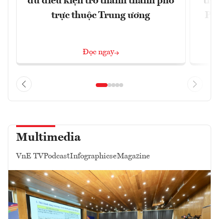
đủ điều kiện trở thành thành phố
trự
trực thuộc Trung ương
Phi
Đ
Đọc ngay
Multimedia
VnE TV
Podcast
Infographics
eMagazine