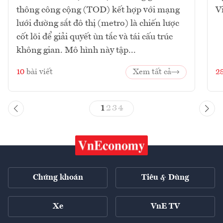
thông công cộng (TOD) kết hợp với mạng
V
lưới đường sắt đô thị (metro) là chiến lược
cốt lõi để giải quyết ùn tắc và tái cấu trúc
không gian. Mô hình này tập...
10
bài viết
Xem tất cả
2
1
2
3
4
Chứng khoán
Tiêu & Dùng
Xe
VnE TV