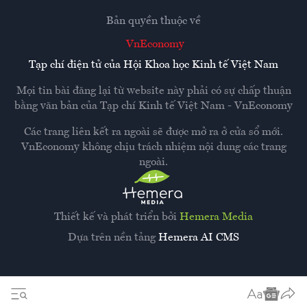
Bản quyền thuộc về
VnEconomy
Tạp chí điện tử của Hội Khoa học Kinh tế Việt Nam
Mọi tin bài đăng lại từ website này phải có sự chấp thuận
bằng văn bản của
Tạp chí Kinh tế Việt Nam - VnEconomy
Các trang liên kết ra ngoài sẽ được mở ra ở cửa sổ mới.
VnEconomy không chịu trách nhiệm nội dung các trang
ngoài.
Thiết kế và phát triển bởi
Hemera Media
Dựa trên nền tảng
Hemera AI CMS