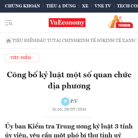
CHỨNG KHOÁN
TIÊU & DÙNG
XE
VNE TV
TECH CO
TIÊU ĐIỂM
ĐẦU TƯ
TÀI CHÍNH
KINH TẾ SỐ
KINH TẾ XANH
TIÊU ĐIỂM
Công bố kỷ luật một số quan chức
địa phương
P.V
P
15:58, 29/07/2015
Ủy ban Kiểm tra Trung ương kỷ luật 3 tỉnh
ủy viên, yêu cầu một phó bí thư tỉnh uỷ