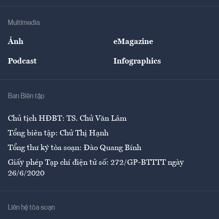
Khung pháp lý
Doanh nghiệp
Địa phương
Thị trường
Bảo hiểm
Multimedia
Sự kiện
Nhân lực
Ảnh
eMagazine
Đẹp +
An sinh
Podcast
Infographics
Giải trí
Y tế
Nhà
Ban Biên tập
Ẩm thực
Chủ tịch HĐBT: TS. Chử Văn Lâm
Tổng biên tập: Chử Thị Hạnh
Tổng thư ký tòa soạn: Đào Quang Bính
Giấy phép Tạp chí điện tử số: 272/GP-BTTTT ngày
26/6/2020
Liên hệ tòa soạn