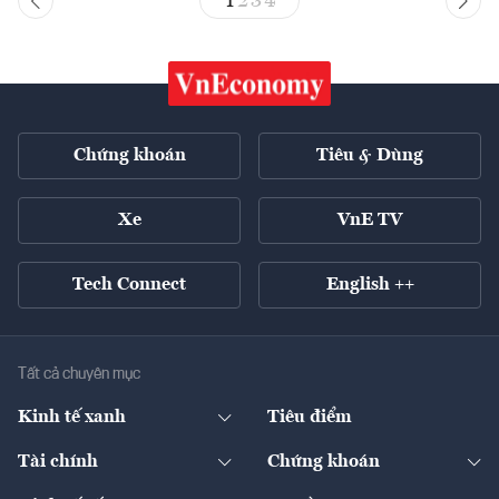
1
2
3
4
Chứng khoán
Tiêu & Dùng
Xe
VnE TV
Tech Connect
English ++
Tất cả chuyên mục
Kinh tế xanh
Tiêu điểm
Chuyển động xanh
Tài chính
Chứng khoán
Pháp lý
Ngân hàng
Doanh nghiệp niêm yết