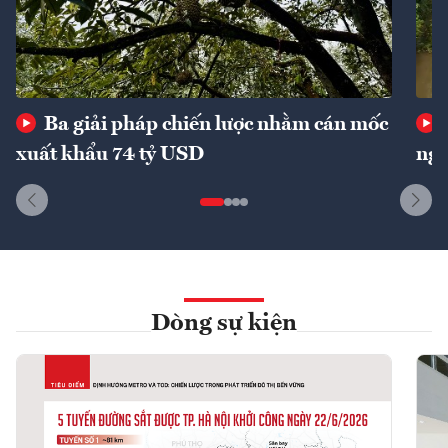
Ba giải pháp chiến lược nhằm cán mốc
xuất khẩu 74 tỷ USD
ngu
Dòng sự kiện