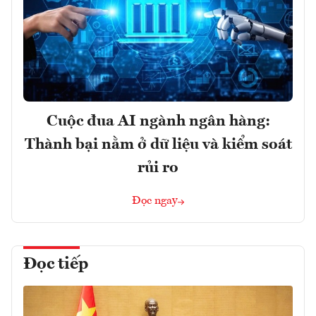
Cuộc đua AI ngành ngân hàng:
Thành bại nằm ở dữ liệu và kiểm soát
rủi ro
Đọc ngay
Đọc tiếp