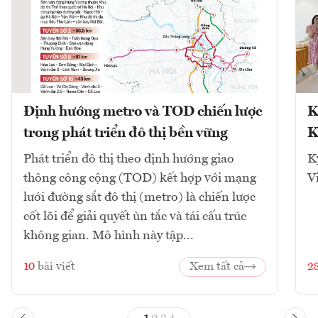
Định hướng metro và TOD chiến lược
K
trong phát triển đô thị bền vững
K
Phát triển đô thị theo định hướng giao
K
thông công cộng (TOD) kết hợp với mạng
V
lưới đường sắt đô thị (metro) là chiến lược
cốt lõi để giải quyết ùn tắc và tái cấu trúc
không gian. Mô hình này tập...
10
bài viết
Xem tất cả
2