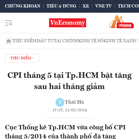
CHỨNG KHOÁN
TIÊU & DÙNG
XE
VNE TV
TECH CO
TIÊU ĐIỂM
ĐẦU TƯ
TÀI CHÍNH
KINH TẾ SỐ
KINH TẾ XANH
TIÊU ĐIỂM
CPI tháng 5 tại Tp.HCM bật tăng
sau hai tháng giảm
Thái Hà
T
17:57, 21/05/2014
Cục Thống kê Tp.HCM vừa công bố CPI
tháng 5/2014 của thành phố đã tăng