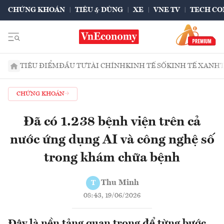
CHỨNG KHOÁN
TIÊU & DÙNG
XE
VNE TV
TECH CO
TIÊU ĐIỂM
ĐẦU TƯ
TÀI CHÍNH
KINH TẾ SỐ
KINH TẾ XANH
CHỨNG KHOÁN
Đã có 1.238 bệnh viện trên cả
nước ứng dụng AI và công nghệ số
trong khám chữa bệnh
Thu Minh
T
08:43, 19/06/2026
Đây là nền tảng quan trọng để từng bước