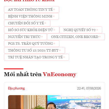
ĐỌC BÀI THEO TỪ KHOÁ
AN TOÀN THÔNG TIN Y TẾ
BỆNH VIỆN THÔNG MINH
CHUYỂN ĐỔI SỐ Y TẾ
HỒ SƠ SỨC KHỎE ĐIỆN TỬ
NGHỊ QUYẾT SỐ 72
NGUYỄN TRI THỨC
ONE CITIZEN, ONE RECORD
PGS.TS. TRẦN QUÝ TƯỜNG
THÔNG TƯ SỐ 13/2025/TT-BYT
TRÍ TUỆ NHÂN TẠO TRONG Y TẾ
Mới nhất trên
VnEconomy
Địa phương
22:41, 07/08/2026