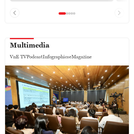
Multimedia
VnE TV
Podcast
Infographics
eMagazine