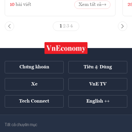
10
bài viết
Xem tất cả
2
1
2
3
4
Chứng khoán
Tiêu & Dùng
Xe
VnE TV
Tech Connect
English ++
Tất cả chuyên mục