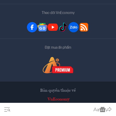
Theo dõi VnEconomy
Đặt mua ấn phẩm
Bản quyền thuộc về
VnEconomy
Tạp chí điện tử của Hội Khoa học Kinh tế Việt Nam