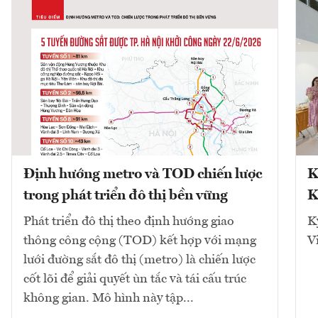
Định hướng metro và TOD chiến lược
K
trong phát triển đô thị bền vững
K
Phát triển đô thị theo định hướng giao
K
thông công cộng (TOD) kết hợp với mạng
V
lưới đường sắt đô thị (metro) là chiến lược
cốt lõi để giải quyết ùn tắc và tái cấu trúc
không gian. Mô hình này tập...