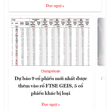
Đọc ngay
Chứng khoán
Dự báo 9 cổ phiếu mới nhất được
Có t
thêm vào rổ FTSE GEIS, 5 cổ
phiếu khác bị loại
Đọc ngay