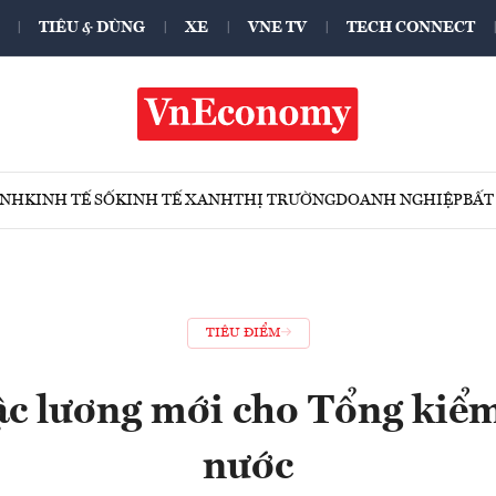
TIÊU & DÙNG
XE
VNE TV
TECH CONNECT
ÍNH
KINH TẾ SỐ
KINH TẾ XANH
THỊ TRƯỜNG
DOANH NGHIỆP
BẤT
TIÊU ĐIỂM
ậc lương mới cho Tổng kiể
nước