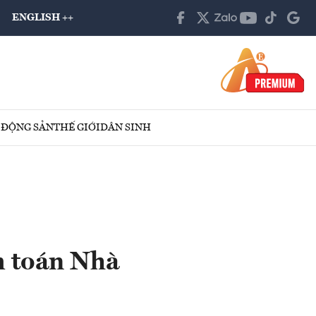
ENGLISH ++
 ĐỘNG SẢN
THẾ GIỚI
DÂN SINH
m toán Nhà