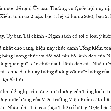
 nước đề nghị Ủy ban Thường vụ Quốc hội quy đị
iểm toán có 2 bậc: bậc 1, hệ số lương 9,80; bậc 2, 
y, Uỷ ban Tài chính - Ngân sách có tới 3 loại ý kiế
hứ nhất cho rằng, hiện nay chức danh Tổng kiểm to
g bảng lương chức vụ đối với cán bộ lãnh đạo của 
ơng quan giữa các chức danh lãnh đạo của Nhà nước
 của chức danh này tương đương với mức lương của
ụ Quốc hội.
ứ hai đề nghị, cần tăng mức lương của Tổng kiểm t
ơng mức lương của Viện trưởng Viện Kiểm sát nhân
n Nhân dân Tối cao (bậc 1, hệ số lương 10,4; bậc 2