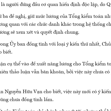
g là người đứng đầu cơ quan hiến định độc lập, do 
hứ ba đề nghị, giữ mức lương của Tổng kiểm toán n
ơng quan với các chức danh khác trong hệ thống chí
lương sẽ xem xét và quyết định chung.
trong Ủy ban đồng tình với loại ý kiến thứ nhất, C
 biết.
ận cụ thể vào đề xuất nâng lương cho Tổng kiểm t
phiên thảo luận vẫn băn khoăn, bởi việc này chưa có
n Nguyễn Hữu Vạn cho biết, việc này mới có ý kiến 
cũng chưa đồng tình lắm.