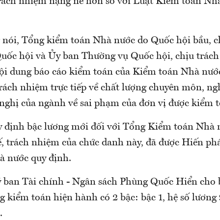
rách nhiệm nặng nề hơn so với Luật Kiểm toán N
nói, Tổng kiểm toán Nhà nước do Quốc hội bầu, c
uốc hội và Ủy ban Thường vụ Quốc hội, chịu trách
nội dung báo cáo kiểm toán của Kiểm toán Nhà nướ
rách nhiệm trực tiếp về chất lượng chuyên môn, ngh
n nghị của ngành về sai phạm của đơn vị được kiểm 
uy định bậc lương mới đối với Tổng Kiểm toán Nhà 
hế, trách nhiệm của chức danh này, đã được Hiến ph
à nước quy định.
ban Tài chính - Ngân sách Phùng Quốc Hiển cho b
 kiểm toán hiện hành có 2 bậc: bậc 1, hệ số lương 
0.