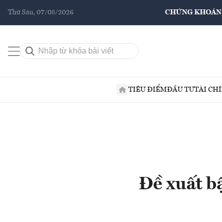
Thứ Sáu, 07/08/2026
CHỨNG KHOÁN
TIÊU ĐIỂM
ĐẦU TƯ
TÀI CH
Đề xuất b