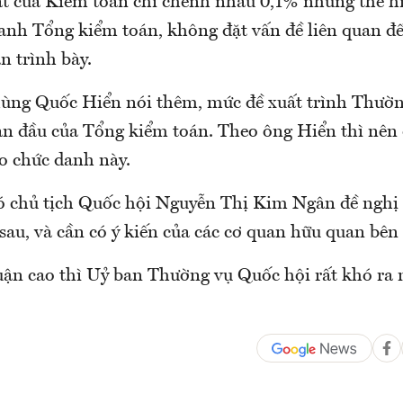
t của Kiểm toán chỉ chênh nhau 0,1% nhưng thể hiệ
danh Tổng kiểm toán, không đặt vấn đề liên quan đ
n trình bày.
ng Quốc Hiển nói thêm, mức đề xuất trình Thườn
an đầu của Tổng kiểm toán. Theo ông Hiển thì nên 
ho chức danh này.
ó chủ tịch Quốc hội Nguyễn Thị Kim Ngân đề nghị 
 sau, và cần có ý kiến của các cơ quan hữu quan bê
ận cao thì Uỷ ban Thường vụ Quốc hội rất khó ra n