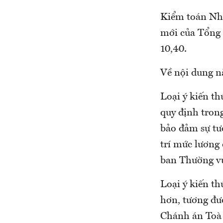
Kiểm toán Nhà
mới của Tổng K
10,40.
Về nội dung nà
Loại ý kiến t
quy định tron
bảo đảm sự tư
trí mức lương
ban Thường v
Loại ý kiến th
hơn, tương đư
Chánh án Toà á