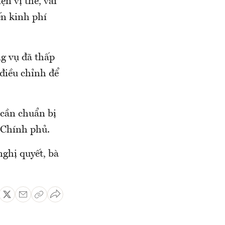
n vị thế, vai
ến kinh phí
g vụ đã thấp
điều chỉnh để
cần chuẩn bị
n Chính phủ.
ghị quyết, bà