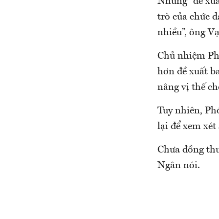
Nhưng “đề xuấ
trò của chức 
nhiều”, ông Vạ
Chủ nhiệm Phù
hơn đề xuất b
nâng vị thế c
Tuy nhiên, Ph
lại để xem xét
Chưa đồng thu
Ngân nói.