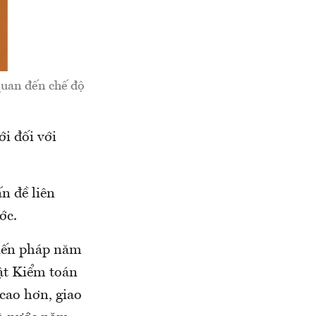
quan đến chế độ
ới đối với
n đề liên
ớc.
Hiến pháp năm
ật Kiểm toán
cao hơn, giao