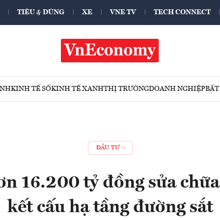
TIÊU & DÙNG
XE
VNE TV
TECH CONNECT
ÍNH
KINH TẾ SỐ
KINH TẾ XANH
THỊ TRƯỜNG
DOANH NGHIỆP
BẤT
ĐẦU TƯ
ơn 16.200 tỷ đồng sửa chữa
kết cấu hạ tầng đường sắt