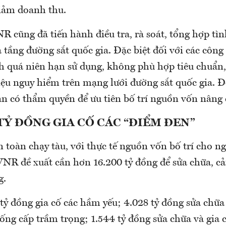
 giảm doanh thu.
cũng đã tiến hành điều tra, rà soát, tổng hợp tìn
ạ tầng đường sắt quốc gia. Đặc biệt đối với các công
h quá niên hạn sử dụng, không phù hợp tiêu chuẩn
iệu nguy hiểm trên mạng lưới đường sắt quốc gia. Đ
n có thẩm quyền để ưu tiên bố trí nguồn vốn nâng c
 TỶ ĐỒNG GIA CỐ CÁC “ĐIỂM ĐEN”
 toàn chạy tàu, với thực tế nguồn vốn bố trí cho n
VNR đề xuất cần hơn 16.200 tỷ đồng để sửa chữa, cả
g.
tỷ đồng gia cố các hầm yếu; 4.028 tỷ đồng sửa chữa
ống cấp trầm trọng; 1.544 tỷ đồng sửa chữa và gia c