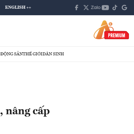
ENGLISH ++
 ĐỘNG SẢN
THẾ GIỚI
DÂN SINH
, nâng cấp