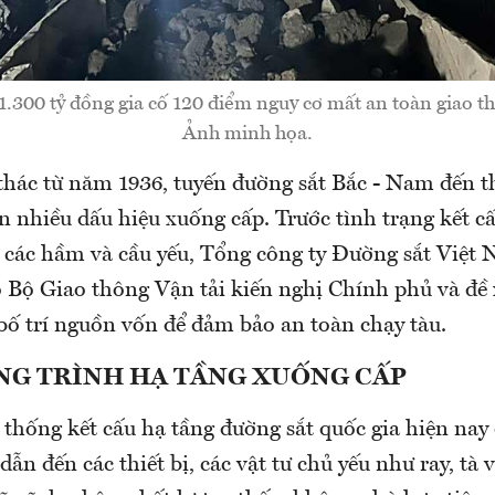
1.300 tỷ đồng gia cố 120 điểm nguy cơ mất an toàn giao t
Ảnh minh họa.
thác từ năm 1936, tuyến đường sắt Bắc - Nam đến t
ện nhiều dấu hiệu xuống cấp. Trước tình trạng kết c
 các hầm và cầu yếu, Tổng công ty Đường sắt Việ
o Bộ Giao thông Vận tải kiến nghị Chính phủ và đề 
bố trí nguồn vốn để đảm bảo an toàn chạy tàu.
NG TRÌNH HẠ TẦNG XUỐNG CẤP
thống kết cấu hạ tầng đường sắt quốc gia hiện nay 
ẫn đến các thiết bị, các vật tư chủ yếu như ray, tà v