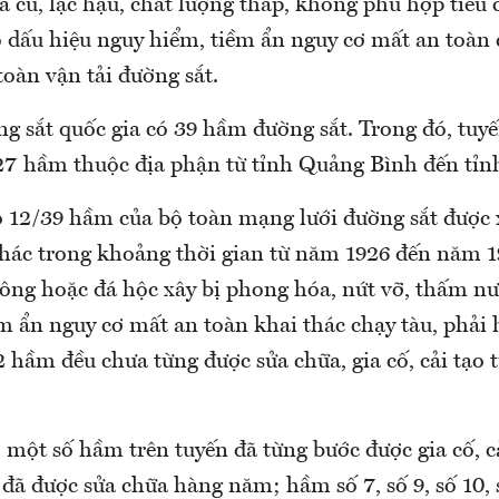
ã cũ, lạc hậu, chất lượng thấp, không phù hợp tiêu
ó dấu hiệu nguy hiểm, tiềm ẩn nguy cơ mất an toàn 
toàn vận tải đường sắt.
g sắt quốc gia có 39 hầm đường sắt. Trong đó, tuy
27 hầm thuộc địa phận từ tỉnh Quảng Bình đến tỉ
ó 12/39 hầm của bộ toàn mạng lưới đường sắt được 
thác trong khoảng thời gian từ năm 1926 đến năm 1
ông hoặc đá hộc xây bị phong hóa, nứt vỡ, thấm nư
m ẩn nguy cơ mất an toàn khai thác chạy tàu, phải 
2 hầm đều chưa từng được sửa chữa, gia cố, cải tạo t
 một số hầm trên tuyến đã từng bước được gia cố, c
 đã được sửa chữa hàng năm; hầm số 7, số 9, số 10, 