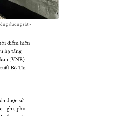
hông đường sắt -
hời điểm hiện
ấu hạ tầng
t Nam (VNR)
xuất Bộ Tài
đã được sử
ẹt, ghi, phụ