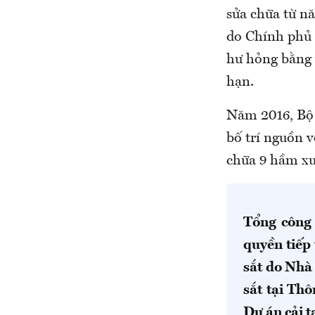
sửa chữa từ n
do Chính phủ 
hư hỏng bằng 
hạn.
Năm 2016, Bộ 
bố trí nguồn 
chữa 9 hầm xu
Tổng công 
quyền tiếp
sắt do Nhà
sắt tại Th
Dự án cải 