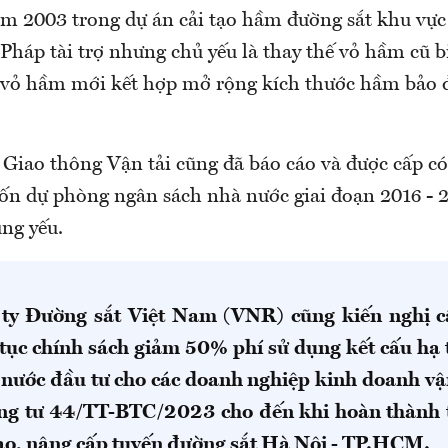
ăm 2003 trong dự án cải tạo hầm đường sắt khu vự
Pháp tài trợ nhưng chủ yếu là thay thế vỏ hầm cũ b
vỏ hầm mới kết hợp mở rộng kích thước hầm bảo 
Giao thông Vận tải cũng đã báo cáo và được cấp c
vốn dự phòng ngân sách nhà nước giai đoạn 2016 - 
ng yếu.
ty Đường sắt Việt Nam (VNR) cũng kiến nghị 
 tục chính sách giảm 50% phí sử dụng kết cấu hạ
 nước đầu tư cho các doanh nghiệp kinh doanh vậ
ông tư 44/TT-BTC/2023 cho đến khi hoàn thành 
tạo, nâng cấp tuyến đường sắt Hà Nội - TP.HCM.