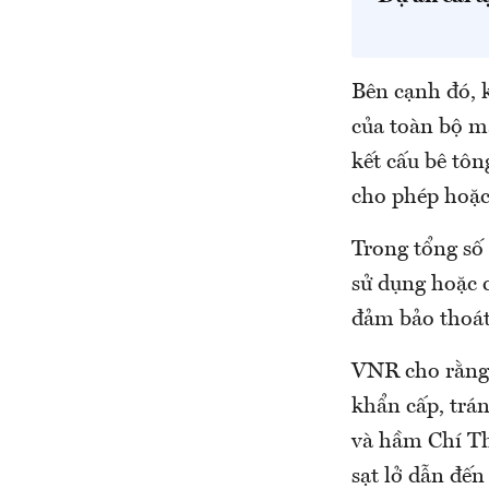
Bên cạnh đó, k
của toàn bộ m
kết cấu bê tôn
cho phép hoặc 
Trong tổng số
sử dụng hoặc c
đảm bảo thoát
VNR cho rằng c
khẩn cấp, trá
và hầm Chí Th
sạt lở dẫn đến