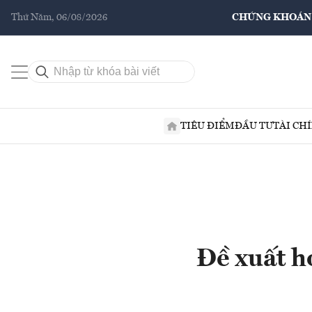
Thứ Năm, 06/08/2026
CHỨNG KHOÁN
TIÊU ĐIỂM
ĐẦU TƯ
TÀI CH
Đề xuất h