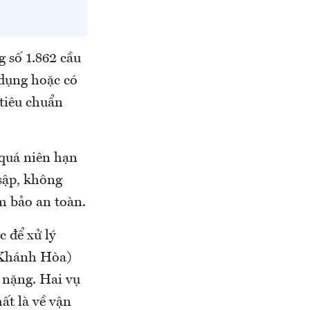
g số 1.862 cầu
 dụng hoặc có
 tiêu chuẩn
 quá niên hạn
 sập, không
m bảo an toàn.
c để xử lý
h Khánh Hòa)
 nặng. Hai vụ
ất là về vận