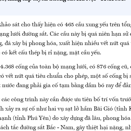
hảo sát cho thấy hiện có 465 cầu xung yếu trên tổn
ạng lưới đường sắt. Các cầu này bị quá niên hạn sử
g, đá xây bị phong hóa, xuất hiện nhiều vết nứt quá
có kết cấu thép bị rỉ nặng, mặt cầu yếu.
 4.368 cống của toàn bộ mạng lưới, có 876 cống cũ,
ó vết nứt quá tiêu chuẩn cho phép, một số cống bị
 nước đang phải gia cố tạm bằng dầm bó ray để đả
ác công trình này cần được ưu tiên bố trí vốn trướ
nh xảy ra sự cố như hai vụ sạt lở hầm Bãi Gió (tỉn
ạnh (tỉnh Phú Yên) do xây dựng đã lâu, phong hóa
 ách tắc đường sắt Bắc - Nam, gây thiệt hại nặng, nh