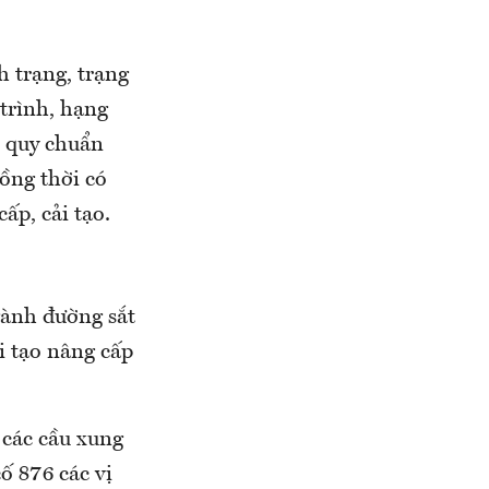
h trạng, trạng
 trình, hạng
, quy chuẩn
ồng thời có
ấp, cải tạo.
gành đường sắt
i tạo nâng cấp
 các cầu xung
ố 876 các vị