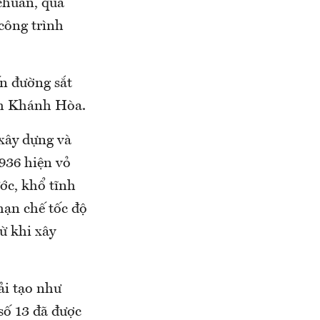
 chuẩn, quá
công trình
ến đường sắt
nh Khánh Hòa.
xây dựng và
936 hiện vỏ
ớc, khổ tĩnh
hạn chế tốc độ
ừ khi xây
ải tạo như
số 13 đã được