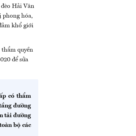
c đèo Hải Vân
ị phong hóa,
đảm khổ giới
ó thẩm quyền
2020 để sửa
cấp có thẩm
 tầng đường
n tải đường
toàn bộ các