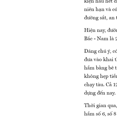
kiện hầu hết đ
niên hạn và c
đường sắt, an 
Hiện nay, đườn
Bắc - Nam là 
Đáng chú ý, c
đưa vào khai 
hầm bằng bê t
không hẹp tiề
chạy tàu. Cả 1
dựng đến nay.
Thời gian qua,
hầm số 6, số 8