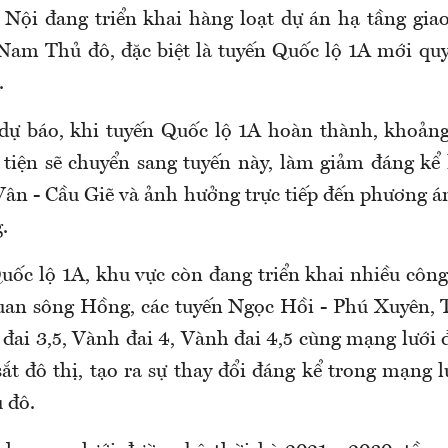
 Nội đang triển khai hàng loạt dự án hạ tầng giao
Nam Thủ đô, đặc biệt là tuyến Quốc lộ 1A mới quy
.
dự báo, khi tuyến Quốc lộ 1A hoàn thành, khoản
tiện sẽ chuyển sang tuyến này, làm giảm đáng kể 
Vân - Cầu Giẽ và ảnh hưởng trực tiếp đến phương án
.
uốc lộ 1A, khu vực còn đang triển khai nhiều công
uan sông Hồng, các tuyến Ngọc Hồi - Phú Xuyên,
đai 3,5, Vành đai 4, Vành đai 4,5 cùng mạng lưới 
ắt đô thị, tạo ra sự thay đổi đáng kể trong mạng 
 đô.