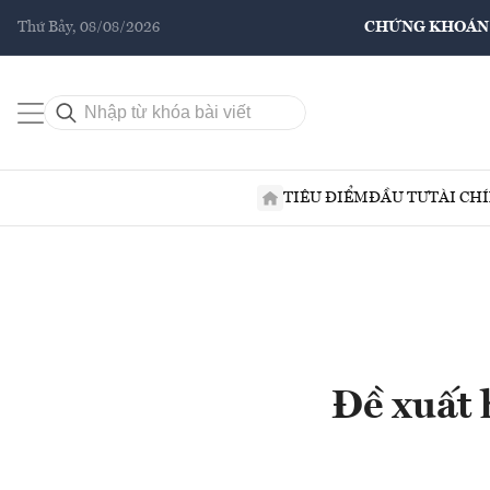
Thứ Bảy, 08/08/2026
CHỨNG KHOÁN
TIÊU ĐIỂM
ĐẦU TƯ
TÀI CH
Đề xuất 