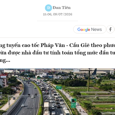
Đan Tiên
Đ
15:06, 09/07/2026
g tuyến cao tốc Pháp Vân - Cầu Giẽ theo phư
 vừa được nhà đầu tư tính toán tổng mức đầu t
ng...