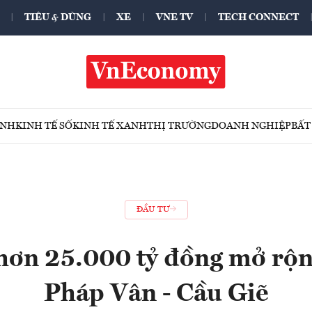
TIÊU & DÙNG
XE
VNE TV
TECH CONNECT
ÍNH
KINH TẾ SỐ
KINH TẾ XANH
THỊ TRƯỜNG
DOANH NGHIỆP
BẤT
ĐẦU TƯ
hơn 25.000 tỷ đồng mở rộn
Pháp Vân - Cầu Giẽ