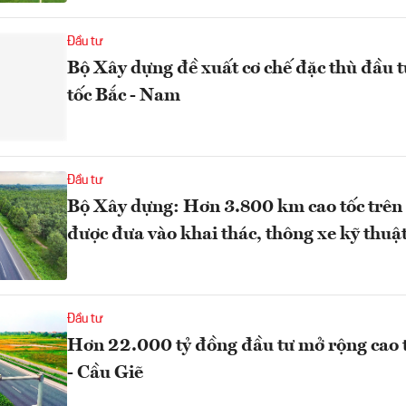
Đầu tư
Bộ Xây dựng đề xuất cơ chế đặc thù đầu 
tốc Bắc - Nam
Đầu tư
Bộ Xây dựng: Hơn 3.800 km cao tốc trên
được đưa vào khai thác, thông xe kỹ thuậ
Đầu tư
Hơn 22.000 tỷ đồng đầu tư mở rộng cao 
- Cầu Giẽ