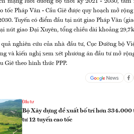
ch mạng lưới đường bộ thời kỳ 2021 - 2030, tầm
ao tốc Pháp Vân - Cầu Giẽ được quy hoạch mở rộng l
2030. Tuyến có điểm đầu tại nút giao Pháp Vân (gia
tại nút giao Đại Xuyên, tổng chiều dài khoảng 29,7
t quả nghiên cứu của nhà đầu tư, Cục Đường bộ V
ng và kiến nghị xem xét phương án đầu tư mở rộng
u Giẽ theo hình thức PPP.
Đầu tư
Bộ Xây dựng đề xuất bố trí hơn 334.000 
tư 12 tuyến cao tốc