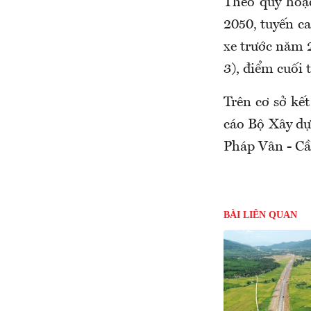
Theo quy hoạ
2050, tuyến c
xe trước năm 
3), điểm cuối 
Trên cơ sở kế
cáo Bộ Xây dự
Pháp Vân - Cầ
BÀI LIÊN QUAN