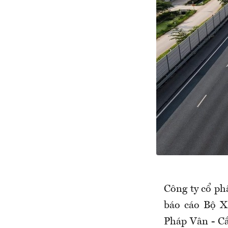
Công ty cổ ph
báo cáo Bộ X
Pháp Vân - Cầu