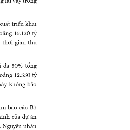
g lãi vay trong
uất triển khai
ảng 16.120 tỷ
thời gian thu
i đa 50% tổng
oảng 12.550 tỷ
này không bảo
am báo cáo Bộ
hính của dự án
ây. Nguyên nhân