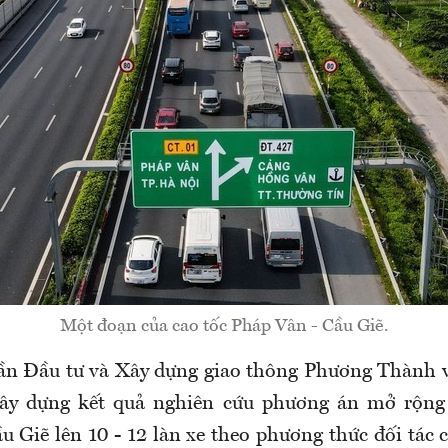
Một đoạn của cao tốc Pháp Vân - Cầu Giẽ.
ần Đầu tư và Xây dựng giao thông Phương Thành 
ây dựng kết quả nghiên cứu phương án mở rộng 
 Giẽ lên 10 - 12 làn xe theo phương thức đối tác 