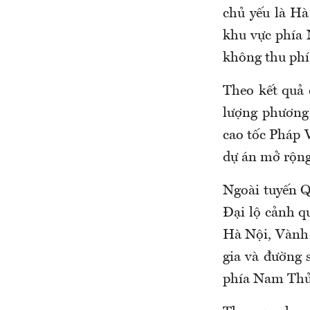
chủ yếu là Hà
khu vực phía 
không thu phí
Theo kết quả 
lượng phương 
cao tốc Pháp 
dự án mở rộng
Ngoài tuyến Q
Đại lộ cảnh q
Hà Nội, Vành 
gia và đường s
phía Nam Thủ