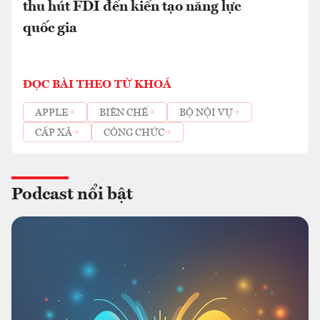
thu hút FDI đến kiến tạo năng lực
quốc gia
ĐỌC BÀI THEO TỪ KHOÁ
APPLE
BIÊN CHẾ
BỘ NỘI VỤ
CẤP XÃ
CÔNG CHỨC
Podcast nổi bật