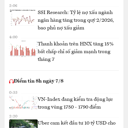
2:06
SSI Research: Tỷ lệ nợ xấu ngành
ngân hàng tăng trong quý 2/2026,
bao phủ nợ xấu giảm
4:00
Thanh khoản trên HNX tăng 15%
bất chấp chỉ số giảm mạnh trong
tháng 7
Điểm tin 8h ngày 7/8
0:33
VN-Index đang kiểm tra động lực
trong vùng 1750 - 1790 điểm
2:20
Uber cam kết đầu tư 10 tỷ USD cho