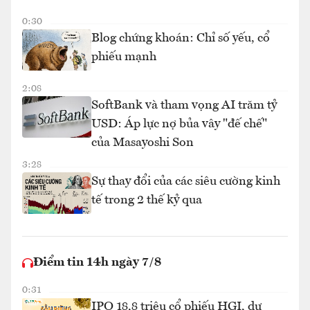
0:30
Blog chứng khoán: Chỉ số yếu, cổ
phiếu mạnh
2:08
SoftBank và tham vọng AI trăm tỷ
USD: Áp lực nợ bủa vây "đế chế"
của Masayoshi Son
3:28
Sự thay đổi của các siêu cường kinh
tế trong 2 thế kỷ qua
Điểm tin 14h ngày 7/8
0:31
IPO 18,8 triệu cổ phiếu HGI, dự