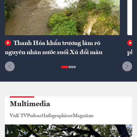
Thanh Hóa khẩn trương làm rõ
nguyên nhân nước suối Xú đổi màu
phí
Multimedia
VnE TV
Podcast
Infographics
eMagazine