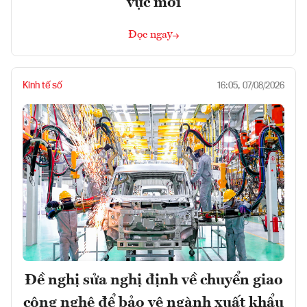
vực mới
Đọc ngay
Kinh tế số
16:05, 07/08/2026
Đề nghị sửa nghị định về chuyển giao
công nghệ để bảo vệ ngành xuất khẩu