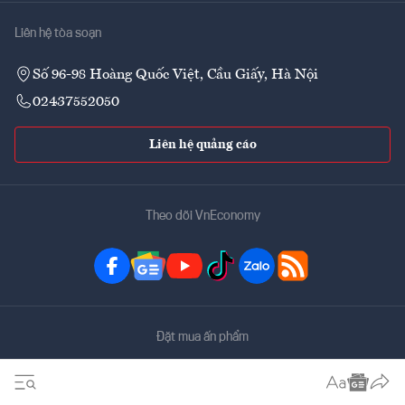
Liên hệ tòa soạn
Số 96-98 Hoàng Quốc Việt, Cầu Giấy, Hà Nội
02437552050
Liên hệ quảng cáo
Theo dõi VnEconomy
Đặt mua ấn phẩm