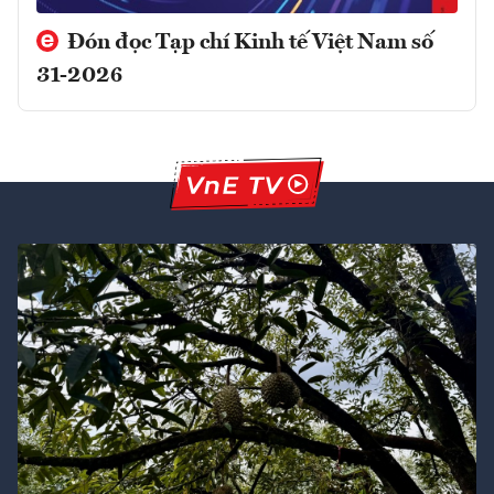
Đón đọc Tạp chí Kinh tế Việt Nam số
31-2026