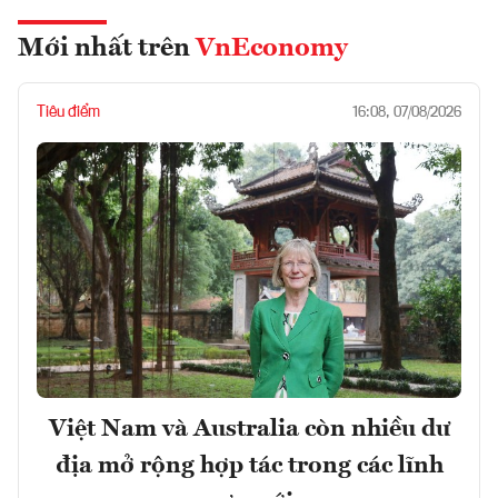
Mới nhất trên
VnEconomy
Tiêu điểm
16:08, 07/08/2026
Việt Nam và Australia còn nhiều dư
địa mở rộng hợp tác trong các lĩnh