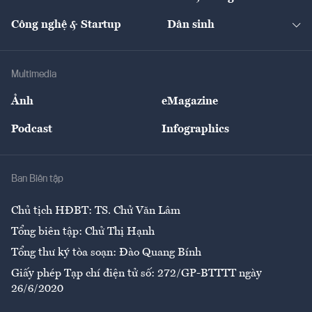
Quản trị số
Cafe BĐS
Thị trường
Kinh doanh
Kết nối
Tạp chí kinh tế Việt Nam
eMagazine
Nhà đầu tư
Du lịch
Công nghệ & Startup
Dân sinh
Tư vấn
Nông sản
Doanh nhân
Tư vấn Tiêu & Dùng
Infographics
Hạ tầng
Sức khỏe
Khung pháp lý
Doanh nghiệp
Địa phương
Thị trường
Bảo hiểm
Multimedia
Sự kiện
Nhân lực
Ảnh
eMagazine
Đẹp +
An sinh
Podcast
Infographics
Giải trí
Y tế
Nhà
Ban Biên tập
Ẩm thực
Chủ tịch HĐBT: TS. Chử Văn Lâm
Tổng biên tập: Chử Thị Hạnh
Tổng thư ký tòa soạn: Đào Quang Bính
Giấy phép Tạp chí điện tử số: 272/GP-BTTTT ngày
26/6/2020