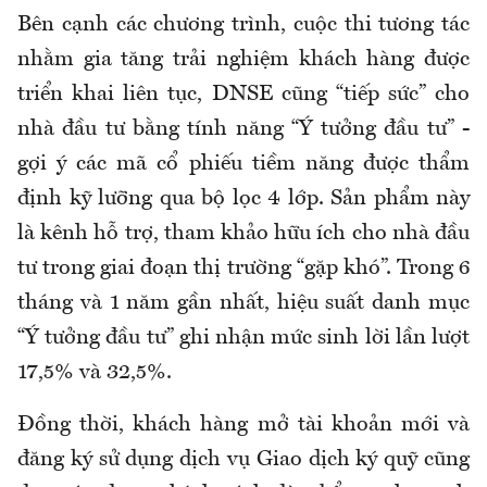
Bên cạnh các chương trình, cuộc thi tương tác
nhằm gia tăng trải nghiệm khách hàng được
triển khai liên tục, DNSE cũng “tiếp sức” cho
nhà đầu tư bằng tính năng “Ý tưởng đầu tư” -
gợi ý các mã cổ phiếu tiềm năng được thẩm
định kỹ lưỡng qua bộ lọc 4 lớp. Sản phẩm này
là kênh hỗ trợ, tham khảo hữu ích cho nhà đầu
tư trong giai đoạn thị trường “gặp khó”. Trong 6
tháng và 1 năm gần nhất, hiệu suất danh mục
“Ý tưởng đầu tư” ghi nhận mức sinh lời lần lượt
17,5% và 32,5%.
Đồng thời, khách hàng mở tài khoản mới và
đăng ký sử dụng dịch vụ Giao dịch ký quỹ cũng