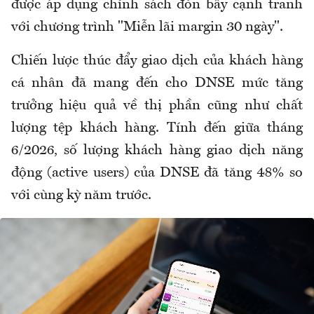
được áp dụng chính sách đòn bẩy cạnh tranh
với chương trình "Miễn lãi margin 30 ngày".
Chiến lược thúc đẩy giao dịch của khách hàng
cá nhân đã mang đến cho DNSE mức tăng
trưởng hiệu quả về thị phần cũng như chất
lượng tệp khách hàng. Tính đến giữa tháng
6/2026, số lượng khách hàng giao dịch năng
động (active users) của DNSE đã tăng 48% so
với cùng kỳ năm trước.