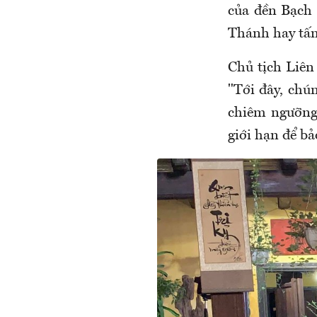
của đền Bạch 
Thánh hay tấm
Chủ tịch Liê
"Tới đây, chú
chiêm ngưỡng
giới hạn để b