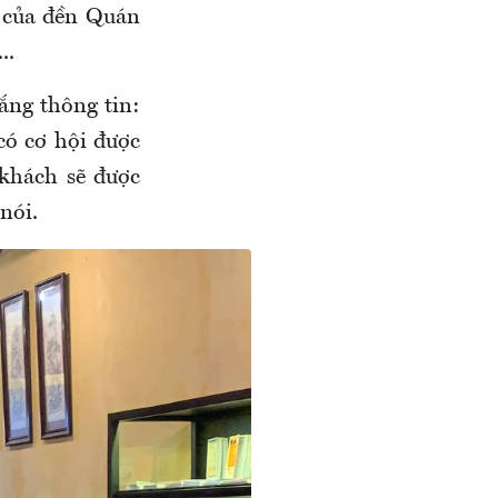
g của đền Quán
..
ng thông tin:
có cơ hội được
khách sẽ được
nói.