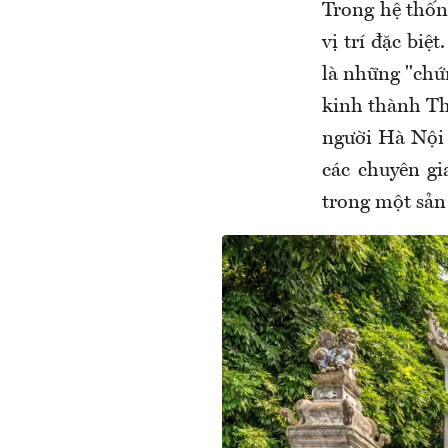
Trong hệ thốn
vị trí đặc biệ
là những "chứ
kinh thành Thă
người Hà Nội 
các chuyên gi
trong một sả