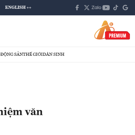
ENGLISH ++
 ĐỘNG SẢN
THẾ GIỚI
DÂN SINH
ghiệm văn