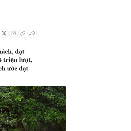
hách, đạt
 triệu lượt,
ch ước đạt