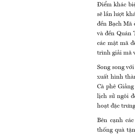
Điểm khác bi
sẽ lần lượt k
đền Bạch Mã ở
và đền Quán 
các mật mã để
trình giải mã 
Song song với
xuất hình thà
Cà phê Giảng 
lịch sử ngôi 
hoạt đặc trưn
Bên cạnh các
thống quà tặ