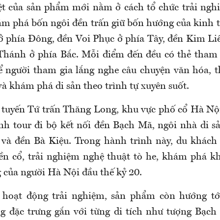
ệt của sản phẩm mới nằm ở cách tổ chức trải ngh
hám phá bốn ngôi đền trấn giữ bốn hướng của kinh
 phía Đông, đền Voi Phục ở phía Tây, đền Kim L
Thánh ở phía Bắc. Mỗi điểm đến đều có thẻ tham 
 người tham gia lắng nghe câu chuyện văn hóa, 
và khám phá di sản theo trình tự xuyên suốt.
 tuyến Tứ trấn Thăng Long, khu vực phố cổ Hà Nộ
nh tour đi bộ kết nối đền Bạch Mã, ngôi nhà di 
và đền Bà Kiệu. Trong hành trình này, du khách
đền cổ, trải nghiệm nghệ thuật tò he, khám phá k
g của người Hà Nội đầu thế kỷ 20.
 hoạt động trải nghiệm, sản phẩm còn hướng tớ
ng đặc trưng gắn với từng di tích như tượng Bạc