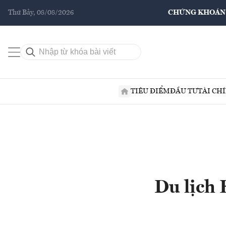
Thứ Bảy, 08/08/2026
CHỨNG KHOÁN
TIÊU ĐIỂM
ĐẦU TƯ
TÀI CH
Du lịch 