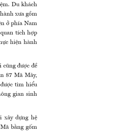
iệm. Du khách
 thành xưa gồm
iên ở phía Nam
quan tích hợp
thực hiện hành
i cũng được đề
sản 87 Mã Mây,
 được tìm hiểu
hông gian sinh
i xây dựng hệ
h Mã bằng gốm