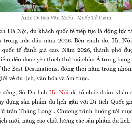
Ảnh: Di tích Văn Miếu - Quốc Tử Giám
ch Hà Nội, du khách quốc tế tiếp tục là động lực t
h trong nửa đầu năm 2026. Bên cạnh đó, Hà Nội 
c quốc tế đánh giá cao. Năm 2026, thành phố đượ
điểm đến được yêu thích thứ hai châu Á trong hạng 
f the Best Destinations, đồng thời nằm trong nhó
iới về du lịch, văn hóa và ẩm thực.
trưởng, Sở Du lịch
Hà Nội
đã tổ chức đoàn khảo s
y dựng sản phẩm du lịch gắn với Di tích Quốc gi
ứ trấn Thăng Long". Chương trình hướng tới mục
ịch mới, nâng cao chất lượng các sản phẩm du lịch