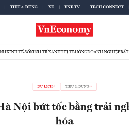
TIÊU & DÙNG
XE
VNE TV
TECH CONNECT
ÍNH
KINH TẾ SỐ
KINH TẾ XANH
THỊ TRƯỜNG
DOANH NGHIỆP
BẤT
DU LỊCH
TIÊU & DÙNG
Hà Nội bứt tốc bằng trải n
hóa