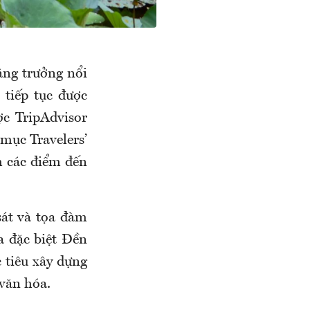
ăng trưởng nổi
tiếp tục được
c TripAdvisor
mục Travelers’
m các điểm đến
át và tọa đàm
a đặc biệt Đền
 tiêu xây dựng
 văn hóa.