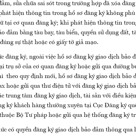
 đảm, sửa chữa sai sót trong trường hợp đã xóa đăng
phát hiện thông tin trong hồ sơ đăng ký không phù
iữ tại cơ quan đăng ký; khi phát hiện thông tin tro
ảo đảm bằng tàu bay, tàu biển, quyền sử dụng đất, tà
đúng sự thật hoặc có giấy tờ giả mạo.
c đăng ký, ngoài việc hồ sơ đăng ký giao dịch bảo 
tại trụ sở của cơ quan đăng ký hoặc gửi qua đường b
hì theo quy định mới, hồ sơ đăng ký giao dịch bảo 
ax hoặc gửi qua thư điện tử với đăng ký giao dịch 
ác trung tâm đăng ký giao dịch, tài sản với điều kiệ
ng ký khách hàng thường xuyên tại Cục Đăng ký quố
thuộc Bộ Tư pháp hoặc gửi qua hệ thống đăng ký tr
hức có quyền đăng ký giao dịch bảo đảm thông qua 