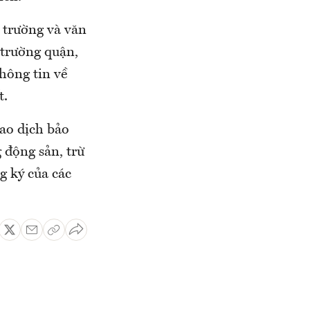
 trường và văn
 trường quận,
hông tin về
t.
iao dịch bảo
 động sản, trừ
g ký của các