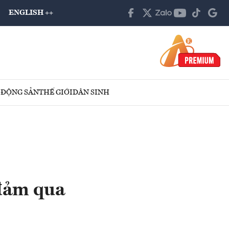
ENGLISH ++
 ĐỘNG SẢN
THẾ GIỚI
DÂN SINH
 đảm qua