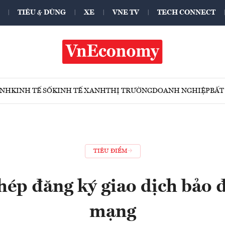
TIÊU & DÙNG
XE
VNE TV
TECH CONNECT
ÍNH
KINH TẾ SỐ
KINH TẾ XANH
THỊ TRƯỜNG
DOANH NGHIỆP
BẤT
TIÊU ĐIỂM
ép đăng ký giao dịch bảo
mạng