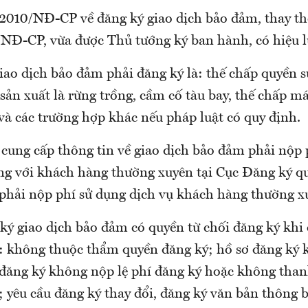
2010/NĐ-CP về đăng ký giao dịch bảo đảm, thay th
NĐ-CP, vừa được Thủ tướng ký ban hành, có hiệu lực
iao dịch bảo đảm phải đăng ký là: thế chấp quyền s
sản xuất là rừng trồng, cầm cố tàu bay, thế chấp má
và các trường hợp khác nếu pháp luật có quy định.
 cung cấp thông tin về giao dịch bảo đảm phải nộp 
êng với khách hàng thường xuyên tại Cục Đăng ký qu
phải nộp phí sử dụng dịch vụ khách hàng thường x
ký giao dịch bảo đảm có quyền từ chối đăng ký khi
u: không thuộc thẩm quyền đăng ký; hồ sơ đăng ký 
 đăng ký không nộp lệ phí đăng ký hoặc không than
 yêu cầu đăng ký thay đổi, đăng ký văn bản thông b