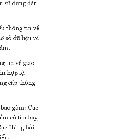
n sử dụng đất
ểu thông tin về
ơ sở dữ liệu về
đảm.
g tin về giao
n hợp lệ.
ung cấp thông
m bao gồm: Cục
ầm cố tàu bay,
 Cục Hàng hải
iển.