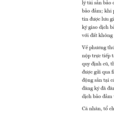
lý tài sản bảo
bảo đảm; khi 
tin được lưu g
ký giao dịch b
với đất không 
Về phương thứ
nộp trực tiếp 
quy định cũ, t
được gửi qua f
động sản tại c
đăng ký đã đă
dịch bảo đảm 
Cá nhân, tổ c