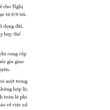
ế cho Nghị
 từ 9/9 tới.
ử dụng đất,
y bay, thế
phí cung cấp
ốc gia giao
uyên.
 có một trong
không hợp lệ;
h toán lệ phí
áo về việc xử