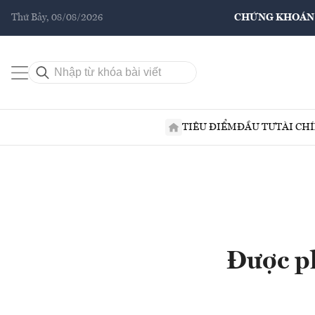
Thứ Bảy, 08/08/2026
CHỨNG KHOÁN
TIÊU ĐIỂM
ĐẦU TƯ
TÀI CH
Được ph