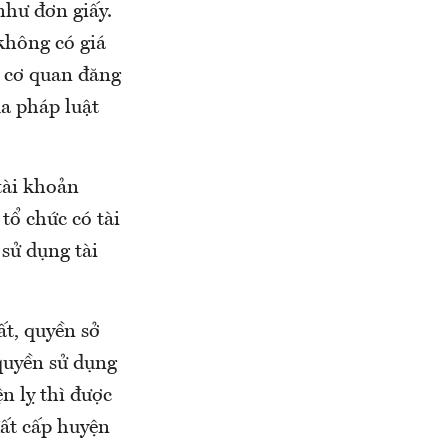
 như đơn giấy.
không có giá
a cơ quan đăng
a pháp luật
tài khoản
tổ chức có tài
 sử dụng tài
ất, quyền sở
 quyền sử dụng
ện lỵ thì được
đất cấp huyện