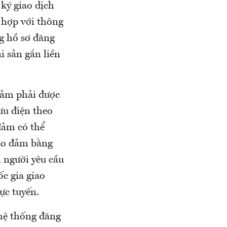
 ký giao dịch
 hợp với thông
ng hồ sơ đăng
i sản gắn liền
đảm phải được
ưu điện theo
đảm có thể
bảo đảm bằng
n người yêu cầu
c gia giao
ực tuyến.
hệ thống đăng