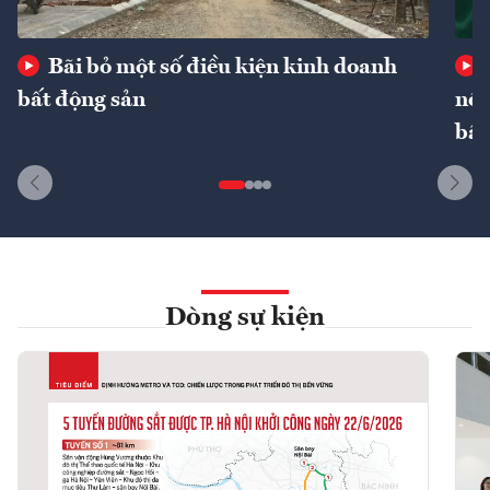
Bãi bỏ một số điều kiện kinh doanh
bất động sản
nôn
bất
Dòng sự kiện