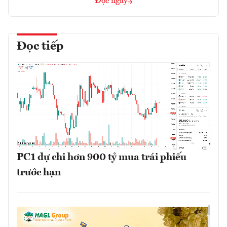
Đọc ngay
Đọc tiếp
PC1 dự chi hơn 900 tỷ mua trái phiếu
trước hạn