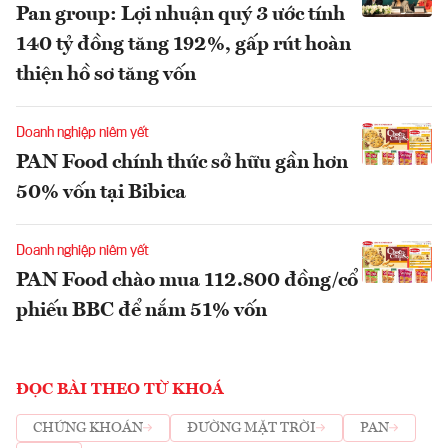
Pan group: Lợi nhuận quý 3 ước tính
140 tỷ đồng tăng 192%, gấp rút hoàn
thiện hồ sơ tăng vốn
Doanh nghiệp niêm yết
PAN Food chính thức sở hữu gần hơn
50% vốn tại Bibica
Doanh nghiệp niêm yết
PAN Food chào mua 112.800 đồng/cổ
phiếu BBC để nắm 51% vốn
ĐỌC BÀI THEO TỪ KHOÁ
CHỨNG KHOÁN
ĐƯỜNG MẶT TRỜI
PAN