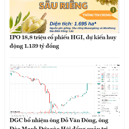
IPO 18,8 triệu cổ phiếu HGI, dự kiến huy
động 1.139 tỷ đồng
DGC bổ nhiệm ông Đỗ Văn Đông, ông