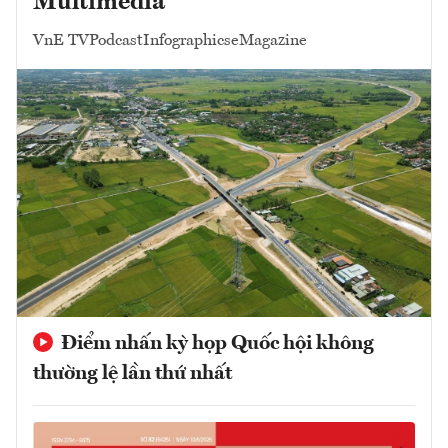
Multimedia
VnE TV
Podcast
Infographics
eMagazine
Điểm nhấn kỳ họp Quốc hội không
thường lệ lần thứ nhất