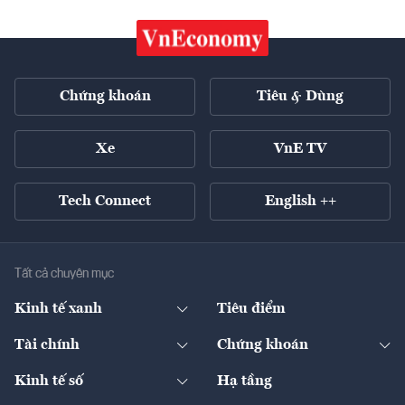
Chứng khoán
Tiêu & Dùng
Xe
VnE TV
Tech Connect
English ++
Tất cả chuyên mục
Kinh tế xanh
Tiêu điểm
Chuyển động xanh
Tài chính
Chứng khoán
Pháp lý
Ngân hàng
Doanh nghiệp niêm yết
Kinh tế số
Hạ tầng
Thương hiệu xanh
Thị trường vốn
Thị trường