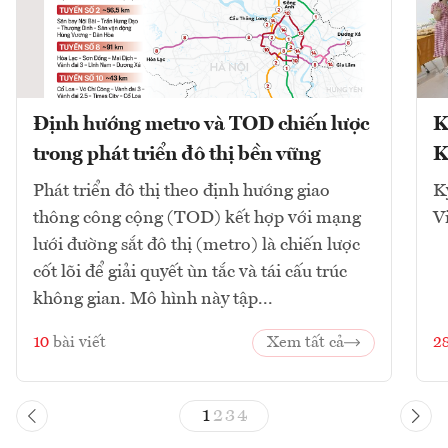
Định hướng metro và TOD chiến lược
K
trong phát triển đô thị bền vững
K
Phát triển đô thị theo định hướng giao
K
thông công cộng (TOD) kết hợp với mạng
V
lưới đường sắt đô thị (metro) là chiến lược
cốt lõi để giải quyết ùn tắc và tái cấu trúc
không gian. Mô hình này tập...
10
bài viết
Xem tất cả
2
1
2
3
4