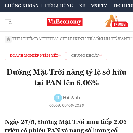
CHỨNG KHOÁN
TIÊU & DÙNG
XE
VNE TV
TECH CO
TIÊU ĐIỂM
ĐẦU TƯ
TÀI CHÍNH
KINH TẾ SỐ
KINH TẾ XANH
DOANH NGHIỆP NIÊM YẾT
CHỨNG KHOÁN
Đường Mặt Trời nâng tỷ lệ sở hữu
tại PAN lên 6,06%
Hà Anh
H
08:03, 08/06/2026
Ngày 27/5, Đường Mặt Trời mua tiếp 2,06
triệu cổ phiếu PAN và nâng số lượng cổ