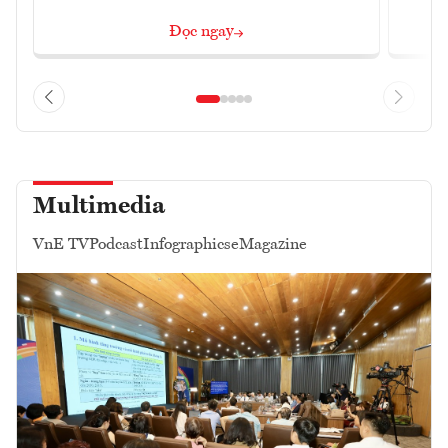
Đọc ngay
Multimedia
VnE TV
Podcast
Infographics
eMagazine