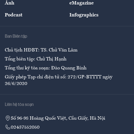
Ảnh
eMagazine
Đẹp +
An sinh
Podcast
Infographics
Giải trí
Y tế
Nhà
Ban Biên tập
Ẩm thực
Chủ tịch HĐBT: TS. Chử Văn Lâm
Tổng biên tập: Chử Thị Hạnh
Tổng thư ký tòa soạn: Đào Quang Bính
Giấy phép Tạp chí điện tử số: 272/GP-BTTTT ngày
26/6/2020
Liên hệ tòa soạn
Số 96-98 Hoàng Quốc Việt, Cầu Giấy, Hà Nội
02437552050