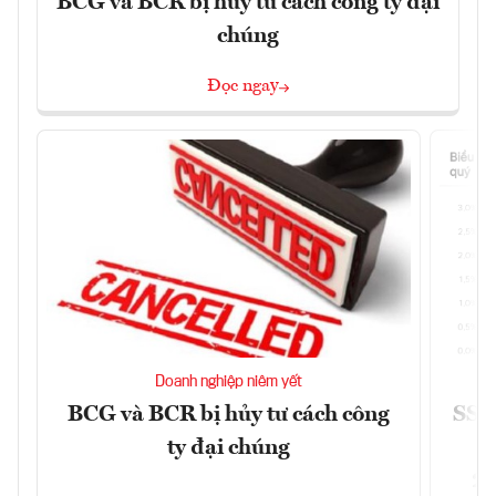
BCG và BCR bị hủy tư cách công ty đại
chúng
Đọc ngay
Doanh nghiệp niêm yết
BCG và BCR bị hủy tư cách công
SSI 
ty đại chúng
2/