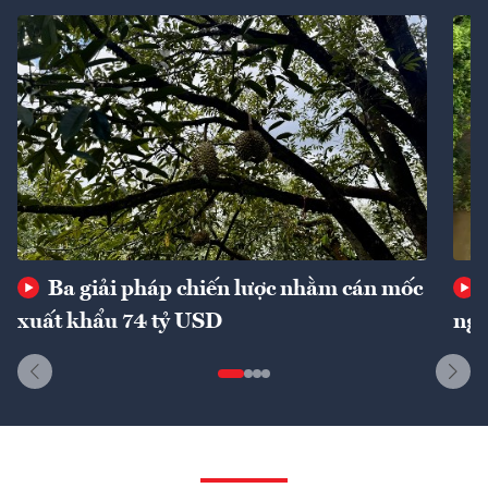
Ba giải pháp chiến lược nhằm cán mốc
xuất khẩu 74 tỷ USD
ngu