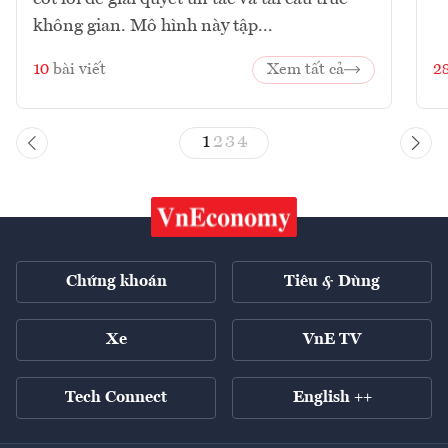
không gian. Mô hình này tập...
10
bài viết
Xem tất cả
2
1
2
3
4
Chứng khoán
Tiêu & Dùng
Xe
VnE TV
Tech Connect
English ++