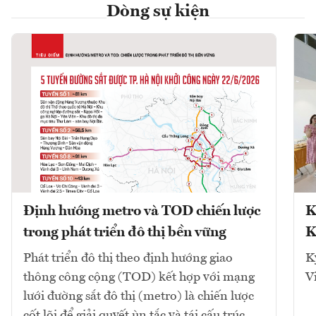
Dòng sự kiện
Định hướng metro và TOD chiến lược
K
trong phát triển đô thị bền vững
K
Phát triển đô thị theo định hướng giao
K
thông công cộng (TOD) kết hợp với mạng
V
lưới đường sắt đô thị (metro) là chiến lược
cốt lõi để giải quyết ùn tắc và tái cấu trúc