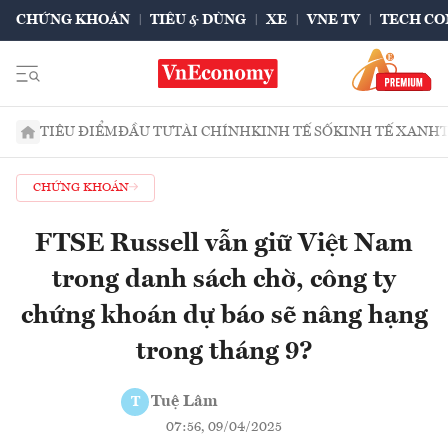
CHỨNG KHOÁN
TIÊU & DÙNG
XE
VNE TV
TECH CO
TIÊU ĐIỂM
ĐẦU TƯ
TÀI CHÍNH
KINH TẾ SỐ
KINH TẾ XANH
CHỨNG KHOÁN
FTSE Russell vẫn giữ Việt Nam
trong danh sách chờ, công ty
chứng khoán dự báo sẽ nâng hạng
trong tháng 9?
Tuệ Lâm
T
07:56, 09/04/2025