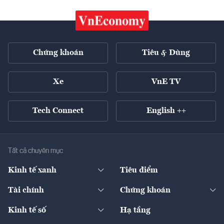
Chứng khoán
Tiêu & Dùng
Xe
VnE TV
Tech Connect
English ++
Tất cả chuyên mục
Kinh tế xanh
Tiêu điểm
Chuyển động xanh
Tài chính
Chứng khoán
Pháp lý
Ngân hàng
Doanh nghiệp niêm yết
Kinh tế số
Hạ tầng
Thương hiệu xanh
Thị trường vốn
Thị trường