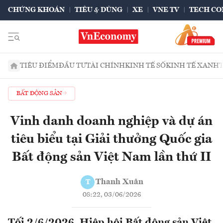
CHỨNG KHOÁN
TIÊU & DÙNG
XE
VNE TV
TECH CO
TIÊU ĐIỂM
ĐẦU TƯ
TÀI CHÍNH
KINH TẾ SỐ
KINH TẾ XANH
BẤT ĐỘNG SẢN
Vinh danh doanh nghiệp và dự án
tiêu biểu tại Giải thưởng Quốc gia
Bất động sản Việt Nam lần thứ II
Thanh Xuân
T
08:22, 03/06/2026
Tối 2/6/2026, Hiệp hội Bất động sản Việt