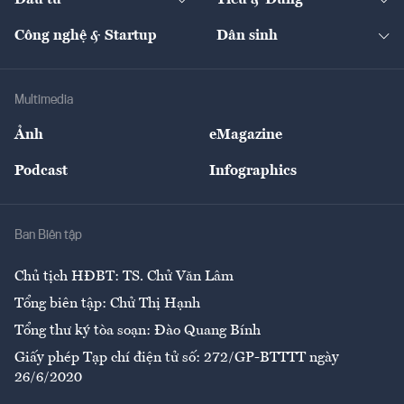
Đầu tư
Tiêu & Dùng
Quản trị số
Cafe BĐS
Thị trường
Kinh doanh
Kết nối
Tạp chí kinh tế Việt Nam
eMagazine
Nhà đầu tư
Du lịch
Công nghệ & Startup
Dân sinh
Tư vấn
Nông sản
Doanh nhân
Tư vấn Tiêu & Dùng
Infographics
Hạ tầng
Sức khỏe
Khung pháp lý
Doanh nghiệp
Địa phương
Thị trường
Bảo hiểm
Multimedia
Sự kiện
Nhân lực
Ảnh
eMagazine
Đẹp +
An sinh
Podcast
Infographics
Giải trí
Y tế
Nhà
Ban Biên tập
Ẩm thực
Chủ tịch HĐBT: TS. Chử Văn Lâm
Tổng biên tập: Chử Thị Hạnh
Tổng thư ký tòa soạn: Đào Quang Bính
Giấy phép Tạp chí điện tử số: 272/GP-BTTTT ngày
26/6/2020