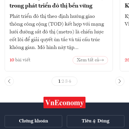
trong phát triển đô thị bền vững
K
Phát triển đô thị theo định hướng giao
K
thông công cộng (TOD) kết hợp với mạng
V
lưới đường sắt đô thị (metro) là chiến lược
cốt lõi để giải quyết ùn tắc và tái cấu trúc
không gian. Mô hình này tập...
10
bài viết
Xem tất cả
2
1
2
3
4
Chứng khoán
Tiêu & Dùng