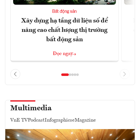
Bất động sản
Xây dựng hạ tầng dữ liệu số để
Do
nâng cao chất lượng thị trường
qu
bất động sản
Đọc ngay
Multimedia
VnE TV
Podcast
Infographics
eMagazine