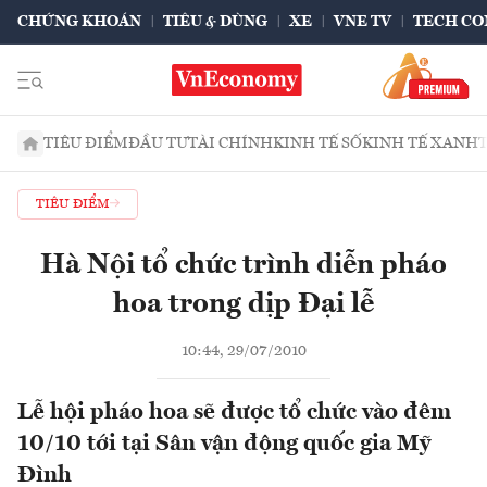
CHỨNG KHOÁN
TIÊU & DÙNG
XE
VNE TV
TECH CO
TIÊU ĐIỂM
ĐẦU TƯ
TÀI CHÍNH
KINH TẾ SỐ
KINH TẾ XANH
TIÊU ĐIỂM
Hà Nội tổ chức trình diễn pháo
hoa trong dịp Đại lễ
10:44, 29/07/2010
Lễ hội pháo hoa sẽ được tổ chức vào đêm
10/10 tới tại Sân vận động quốc gia Mỹ
Đình