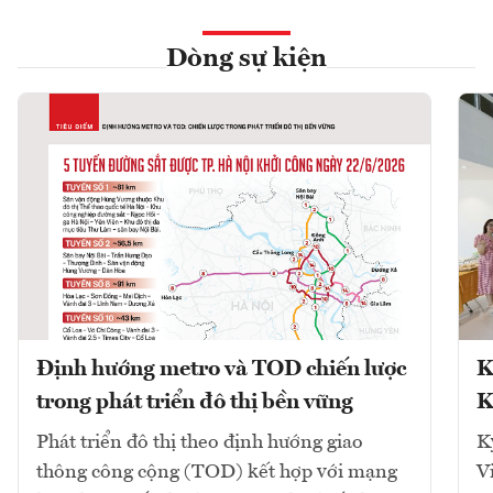
Dòng sự kiện
Định hướng metro và TOD chiến lược
K
trong phát triển đô thị bền vững
K
Phát triển đô thị theo định hướng giao
K
thông công cộng (TOD) kết hợp với mạng
V