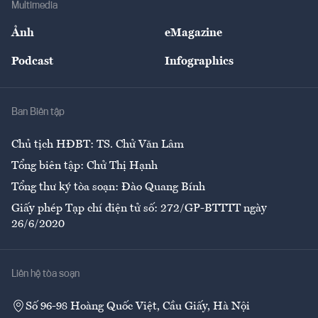
Multimedia
Sự kiện
Nhân lực
Ảnh
eMagazine
Đẹp +
An sinh
Podcast
Infographics
Giải trí
Y tế
Nhà
Ban Biên tập
Ẩm thực
Chủ tịch HĐBT: TS. Chử Văn Lâm
Tổng biên tập: Chử Thị Hạnh
Tổng thư ký tòa soạn: Đào Quang Bính
Giấy phép Tạp chí điện tử số: 272/GP-BTTTT ngày
26/6/2020
Liên hệ tòa soạn
Số 96-98 Hoàng Quốc Việt, Cầu Giấy, Hà Nội