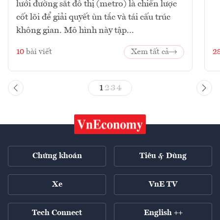
lưới đường sắt đô thị (metro) là chiến lược
cốt lõi để giải quyết ùn tắc và tái cấu trúc
không gian. Mô hình này tập...
10
bài viết
Xem tất cả
2
1
2
3
4
Chứng khoán
Tiêu & Dùng
Xe
VnE TV
Tech Connect
English ++