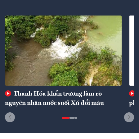
Thanh Hóa khẩn trương làm rõ
nguyên nhân nước suối Xú đổi màu
phí